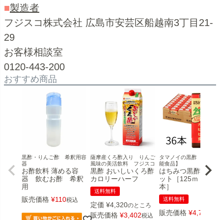
■
製造者
フジスコ株式会社 広島市安芸区船越南3丁目21-
29
お客様相談室
0120-443-200
おすすめ商品
黒酢・りんご酢 希釈用容
薩摩産くろ酢入り りんご
タマノイの黒酢 【栄養機
器
風味の美活飲料 フジスコ
能食品】
お酢飲料 薄める容
黒酢 おいしいくろ酢
はちみつ黒酢ダイ
器 飲むお酢 希釈
カロリーハーフ
ット［125ｍｌ×36
用
本］
送料無料
販売価格
¥
110
送料無料
税込
定価
¥
4,320
のところ
販売価格
¥
4,716
税
販売価格
¥
3,402
税込