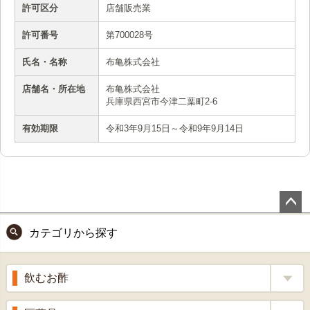
許可区分
店舗販売業
許可番号
第700028号
氏名・名称
布亀株式会社
店舗名・所在地
布亀株式会社
兵庫県西宮市今津二葉町2-6
有効期限
令和3年9月15日～令和9年9月14日
ペー
カテゴリから探す
ジト
ップ
へ
飲むお酢
補酵素のちから