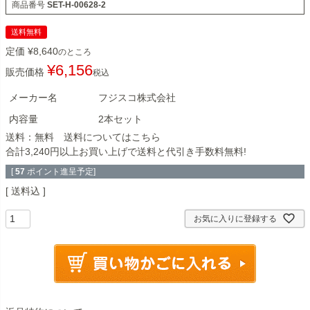
商品番号
SET-H-00628-2
送料無料
定価
¥
8,640
のところ
¥
6,156
販売価格
税込
メーカー名
フジスコ株式会社
内容量
2本セット
送料：無料 送料については
こちら
合計3,240円以上お買い上げで送料と代引き手数料無料!
[
57
ポイント進呈予定]
送料込
お気に入りに登録する