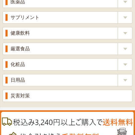
医薬品
くろ酢
風邪薬
サプリメント
りんご酢
胃腸薬
ウコン
健康飲料
ざくろ酢
整腸薬
乳酸菌
梅酢
健康茶
厳選食品
解熱鎮痛剤
ローヤルゼリー
漢方茶
せきどめ
もち麦・十六穀米
化粧品
牡蠣エキス
青汁・豆乳
ビタミン剤
生姜
プロポリス
美容品
日用品
甘酒
滋養強壮
丼の素
黒にんにく
スキンクリーム＆美容パック
健康ドリンク
入浴剤
消炎鎮痛剤
災害対策
のど飴
プラセンタ
ウオッシュ＆ソープ
ヘアケア
肌・皮膚のお薬
うどん・そば
肝油
カイロその他
絆創膏
喜多方ラーメン
鉄
うがい薬
カレー・シチュー
ノコギリヤシ