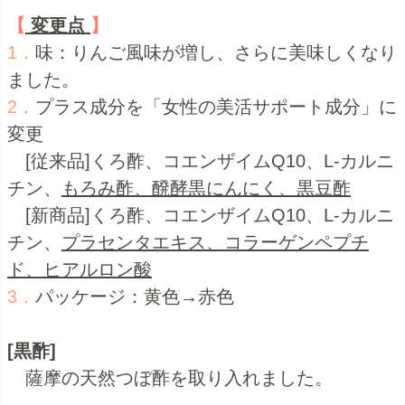
【
変更点
】
1．
味：りんご風味が増し、さらに美味しくなり
ました。
2．
プラス成分を「女性の美活サポート成分」に
変更
[従来品]くろ酢、コエンザイムQ10、L-カルニ
チン、
もろみ酢、醗酵黒にんにく、黒豆酢
[新商品]くろ酢、コエンザイムQ10、L-カルニ
チン、
プラセンタエキス、コラーゲンペプチ
ド、ヒアルロン酸
3．
パッケージ：黄色→赤色
[黒酢]
薩摩の天然つぼ酢を取り入れました。