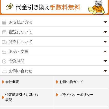
うがい薬
カレー・シチュー
ノコギリヤシ
殺菌消毒液
グルコサミン
鼻炎薬
お支払い方法
田七人参
便秘薬
クレジットカード(1 回払いのみ)
配送について
イチョウ葉
SSL 認証で暗号化処理していますので、 安心して
のりもの酔い
商品は日本郵便にて発送致します。
ご利用いただけます。
送料について
カルシウム
通常
2～4営業日以内に発送
致します。 メーカー取り寄せ商
強心剤
クロレラ
品、土日祝日、年末年始、弊社の休業日をはさむ場合は、4
返品・交換
3,240円（税込）未満・・・
通常商品
～5営業日以上かかる場合もございます。
目薬
本州一律
500円
コラーゲン
・お届け商品の交換・返品をご希望の場合は、
商品到着後一
営業時間
(営業日カレンダー参照)
代金引換
北海道・沖縄
800円
週間以内にメールまたはお電話にてご連絡ください。
水虫薬
宅配員に現金でお支払いください。手数料100円。
ビフィズス
・
営業時間は、9：00～17：00
・お客様のご都合による交換・返品の場合、送料はお客様負
お問い合わせ
※現在、救急箱・乳製品宅配をご利用のお客様は、担当営業
3,240円(税込)以上で手数料無料です。※ご注文者
となっております。（※土日祝祭日を除く）
痔の薬
担となります。また返金の際にかかる振込手数料はお客様の
員によるお届けとさせていただきます。
3,240円（税込）以上・・・
大豆イソフラボン
のご住所とお届け先のご住所が 異なる場合はご利
・お電話でのご連絡は営業時間内にお願い致します。
電話でのお問い合わせ(平日9:00～17:00)
ご負担となります。
会社概要
お買い物ガイド
送料無料
用いただけません。
0798-33-9985
口中薬
・お届け商品に汚損・破損等があった場合には、送料は弊社
ブルーベリー
にて負担いたします。
営業員支払い
尿トラブル
送料無料
特定商取引法に基づく
プライバシーポリシー
営業員お届け
・商品の返品による返金につきましては、商品代金のみの返
ビタミンC
お届けする布亀の営業員に代金をお支払いくださ
表記
金とさせていただきます。商品発送時の送料は返金となりま
婦人薬
い。
せん。
Q10
※配置薬・乳製品宅配をご利用のお客様のみ利用可