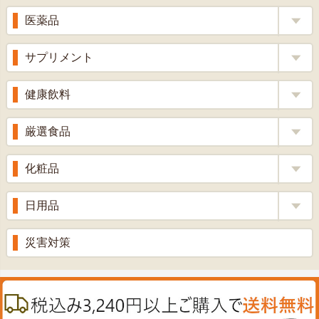
補酵素のちから
医薬品
くろ酢
風邪薬
サプリメント
りんご酢
胃腸薬
ウコン
健康飲料
ざくろ酢
整腸薬
乳酸菌
梅酢
健康茶
厳選食品
解熱鎮痛剤
ローヤルゼリー
漢方茶
せきどめ
もち麦・十六穀米
化粧品
牡蠣エキス
青汁・豆乳
ビタミン剤
生姜
プロポリス
美容品
日用品
甘酒
滋養強壮
丼の素
黒にんにく
スキンクリーム＆美容パック
健康ドリンク
入浴剤
消炎鎮痛剤
災害対策
のど飴
プラセンタ
ウオッシュ＆ソープ
ヘアケア
肌・皮膚のお薬
うどん・そば
肝油
カイロその他
絆創膏
喜多方ラーメン
鉄