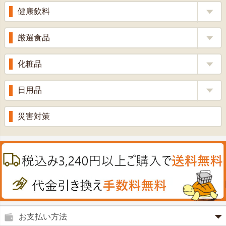
胃腸薬
ウコン
健康飲料
ざくろ酢
整腸薬
乳酸菌
梅酢
健康茶
厳選食品
解熱鎮痛剤
ローヤルゼリー
漢方茶
せきどめ
もち麦・十六穀米
化粧品
牡蠣エキス
青汁・豆乳
ビタミン剤
生姜
プロポリス
美容品
日用品
甘酒
滋養強壮
丼の素
黒にんにく
スキンクリーム＆美容パック
健康ドリンク
入浴剤
消炎鎮痛剤
災害対策
のど飴
プラセンタ
ウオッシュ＆ソープ
ヘアケア
肌・皮膚のお薬
うどん・そば
肝油
カイロその他
絆創膏
喜多方ラーメン
鉄
うがい薬
カレー・シチュー
ノコギリヤシ
殺菌消毒液
グルコサミン
鼻炎薬
お支払い方法
田七人参