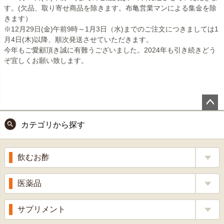
す。(欠品、取り寄せ商品を除きます。布亀営業マンによる集金を除
きます）
※12月29日(金)午前9時～1月3日（水)までのご注文につきましては1
月4日(木)以降、順次発送させていただきます。
今年もご愛顧頂き誠に有難うございました。2024年も引き続きどう
ぞ宜しくお願い致します。
ペー
カテゴリから探す
ジト
ップ
へ
飲むお酢
補酵素のちから
医薬品
くろ酢
風邪薬
サプリメント
りんご酢