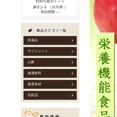
利用可能ポイント
ポイント
（付与率 ）
有効期限
医薬品
サプリメント
お酢
健康飲料
厳選食材
化粧品