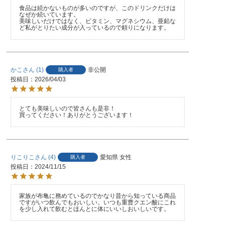
食品は続かないものが多いのですが、このドリンクだけは
なぜか続いています。

美味しいだけではなく、ビタミン、マグネシウム、亜鉛な
ど私がとりたい成分が入っているので頼りになります。
かこ
1
非公開
購入者
投稿日
2026/04/03
とても美味しいので皆さんも是非！

買ってください！ありがとうございます！
りこりこ
4
愛知県
女性
購入者
投稿日
2024/11/15
家族が布亀に務めているのでかなり昔から知っている商品
ですがいつ飲んでもおいしい。いつも重曹クエン酸にこれ
を少し入れて飲むとほんとに体にいいしおいしいです。