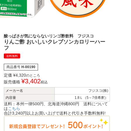
酸っぱさが気にならないリンゴ酢飲料 フジスコ
りんご酢 おいしいクレブソンカロリーハー
フ
送料無料
商品番号
H-00190
定価
¥
4,320
のところ
¥
3,402
販売価格
税込
メーカー名
フジスコ(株)
内容量
1.8Ｌ（5～7倍希釈）
送料：本州一律500円、北海道沖縄800円 送料について
は
こちら
合計3,240円以上お買い上げで送料と代引き手数料無料!