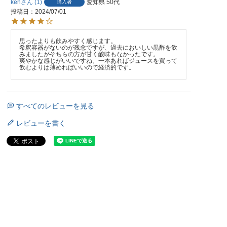
ken
1
愛知県
50代
購入者
投稿日
2024/07/01
思ったよりも飲みやすく感じます。

希釈容器がないのが残念ですが、過去においしい黒酢を飲
みましたがそちらの方が甘く酸味もなかったです。

爽やかな感じがいいですね。一本あればジュースを買って
飲むよりは薄めればいいので経済的です。
すべてのレビューを見る
レビューを書く