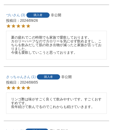
づい
3
非公開
購入者
投稿日
2024/09/26
夏の疲れでこの時期でも家族で愛飲しております。

カロリーハーフなのでカロリーを気にせず飲めますし、こ
ちらを飲みだして肌の吹き出物が減ったと家族が言ってお
りました。

今後も愛飲していこうと思っております。
さっちゃん
1
非公開
購入者
投稿日
2024/08/05
リンゴ酢は味がすごく良くて飲みやすいです。すごくおす
すめです。

長年続けて飲んでるのでこれからも続けていきます。