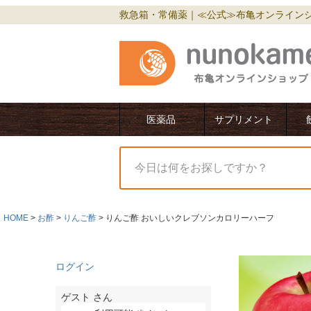
救急箱・常備薬｜≪公式≫布亀オンライン
医薬品
サプリメント
HOME
お酢
りんご酢
りんご酢 おいしいクレブソンカロリーハーフ
ログイン
ゲスト
さん