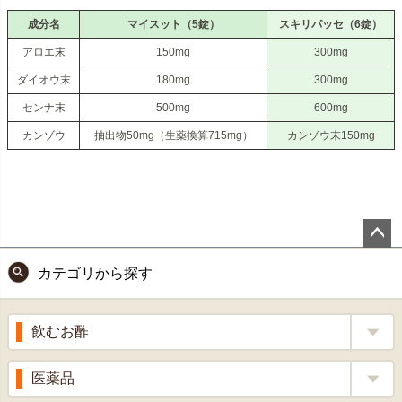
主成分の比較（1日最大服用量で換算）
成分名
マイスット（5錠）
スキリパッセ（6錠）
アロエ末
150mg
300mg
ダイオウ末
180mg
300mg
センナ末
500mg
600mg
カンゾウ
抽出物50mg（生薬換算715mg）
カンゾウ末150mg
ペー
カテゴリから探す
ジト
ップ
へ
飲むお酢
補酵素のちから
医薬品