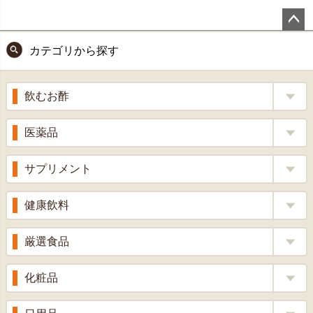
ペー
カテゴリから探す
ジト
ップ
へ
飲むお酢
補酵素のちから
医薬品
くろ酢
風邪薬
サプリメント
りんご酢
胃腸薬
ウコン
健康飲料
ざくろ酢
整腸薬
乳酸菌
梅酢
健康茶
厳選食品
解熱鎮痛剤
ローヤルゼリー
漢方茶
せきどめ
もち麦・十六穀米
化粧品
牡蠣エキス
青汁・豆乳
ビタミン剤
生姜
プロポリス
美容品