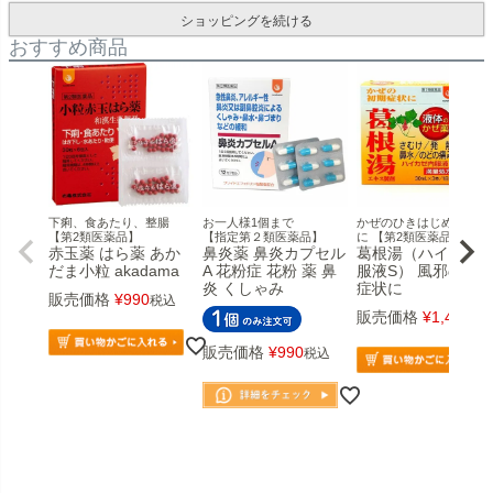
ショッピングを続ける
おすすめ商品
下痢、食あたり、整腸
お一人様1個まで
かぜのひきはじめ・肩こ
【第2類医薬品】
【指定第２類医薬品】
に 【第2類医薬品】
赤玉薬 はら薬 あか
鼻炎薬 鼻炎カプセル
葛根湯（ハイカゼ
だま小粒 akadama
A 花粉症 花粉 薬 鼻
服液S） 風邪の初
炎 くしゃみ
症状に
販売価格
¥
990
税込
販売価格
¥
1,485
税
販売価格
¥
990
税込