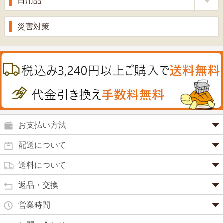
日用品
甘酒
滋養強壮
丼の素
黒にんにく
スキンクリーム＆美容パック
健康ドリンク
入浴剤
消炎鎮痛剤
災害対策
のど飴
プラセンタ
ウオッシュ＆ソープ
ヘアケア
肌・皮膚のお薬
うどん・そば
肝油
カイロその他
絆創膏
喜多方ラーメン
鉄
うがい薬
カレー・シチュー
ノコギリヤシ
殺菌消毒液
グルコサミン
鼻炎薬
お支払い方法
田七人参
便秘薬
クレジットカード(1 回払いのみ)
配送について
イチョウ葉
SSL 認証で暗号化処理していますので、 安心して
のりもの酔い
商品は日本郵便にて発送致します。
ご利用いただけます。
送料について
カルシウム
通常
2～4営業日以内に発送
致します。 メーカー取り寄せ商
強心剤
クロレラ
品、土日祝日、年末年始、弊社の休業日をはさむ場合は、4
返品・交換
3,240円（税込）未満・・・
通常商品
～5営業日以上かかる場合もございます。
目薬
本州一律
500円
コラーゲン
・お届け商品の交換・返品をご希望の場合は、
商品到着後一
営業時間
(営業日カレンダー参照)
代金引換
北海道・沖縄
800円
週間以内にメールまたはお電話にてご連絡ください。
水虫薬
宅配員に現金でお支払いください。手数料100円。
ビフィズス