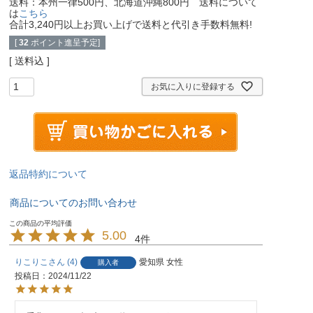
送料：本州一律500円、北海道沖縄800円 送料について
は
こちら
合計3,240円以上お買い上げで送料と代引き手数料無料!
[
32
ポイント進呈予定]
送料込
お気に入りに登録する
返品特約について
商品についてのお問い合わせ
5.00
4
りこりこ
4
愛知県
女性
購入者
投稿日
2024/11/22