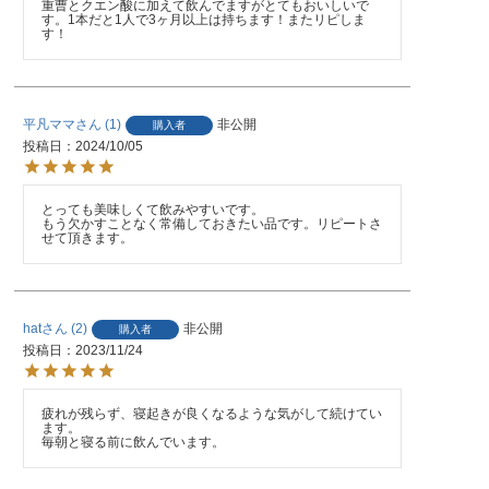
重曹とクエン酸に加えて飲んでますがとてもおいしいで
す。1本だと1人で3ヶ月以上は持ちます！またリピしま
す！
平凡ママ
1
非公開
購入者
投稿日
2024/10/05
とっても美味しくて飲みやすいです。

もう欠かすことなく常備しておきたい品です。リピートさ
せて頂きます。
hat
2
非公開
購入者
投稿日
2023/11/24
疲れが残らず、寝起きが良くなるような気がして続けてい
ます。

毎朝と寝る前に飲んでいます。