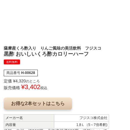
薩摩産くろ酢入り りんご風味の美活飲料 フジスコ
黒酢 おいしいくろ酢カロリーハーフ
送料無料
商品番号
H-00628
定価
¥
4,320
のところ
¥
3,402
販売価格
税込
お得な2本セットはこちら
メーカー名
フジスコ株式会社
内容量
1.8Ｌ（5～7倍希釈)