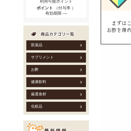
利用可能ポイント
ポイント
（付与率 ）
有効期限
医薬品
サプリメント
お酢
健康飲料
厳選食材
化粧品