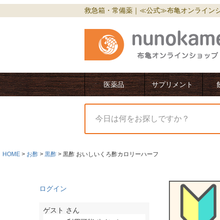
救急箱・常備薬｜≪公式≫布亀オンライン
医薬品
サプリメント
HOME
お酢
黒酢
黒酢 おいしいくろ酢カロリーハーフ
ログイン
ゲスト
さん