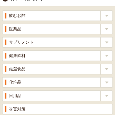
ップ
へ
飲むお酢
補酵素のちから
医薬品
くろ酢
風邪薬
サプリメント
りんご酢
胃腸薬
ウコン
健康飲料
ざくろ酢
整腸薬
乳酸菌
梅酢
健康茶
厳選食品
解熱鎮痛剤
ローヤルゼリー
漢方茶
せきどめ
もち麦・十六穀米
化粧品
牡蠣エキス
青汁・豆乳
ビタミン剤
生姜
プロポリス
美容品
日用品
甘酒
滋養強壮
丼の素
黒にんにく
スキンクリーム＆美容パック
健康ドリンク
入浴剤
消炎鎮痛剤
災害対策
のど飴
プラセンタ
ウオッシュ＆ソープ