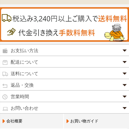
ヘアケア
肌・皮膚のお薬
うどん・そば
肝油
カイロその他
絆創膏
喜多方ラーメン
鉄
うがい薬
カレー・シチュー
ノコギリヤシ
殺菌消毒液
グルコサミン
鼻炎薬
お支払い方法
田七人参
便秘薬
クレジットカード(1 回払いのみ)
配送について
イチョウ葉
SSL 認証で暗号化処理していますので、 安心して
のりもの酔い
商品は日本郵便にて発送致します。
ご利用いただけます。
送料について
カルシウム
通常
2～4営業日以内に発送
致します。 メーカー取り寄せ商
強心剤
クロレラ
品、土日祝日、年末年始、弊社の休業日をはさむ場合は、4
返品・交換
3,240円（税込）未満・・・
通常商品
～5営業日以上かかる場合もございます。
目薬
本州一律
500円
コラーゲン
・お届け商品の交換・返品をご希望の場合は、
商品到着後一
営業時間
(営業日カレンダー参照)
代金引換
北海道・沖縄
800円
週間以内にメールまたはお電話にてご連絡ください。
水虫薬
宅配員に現金でお支払いください。手数料100円。
ビフィズス
・
営業時間は、9：00～17：00
・お客様のご都合による交換・返品の場合、送料はお客様負
お問い合わせ
※現在、救急箱・乳製品宅配をご利用のお客様は、担当営業
3,240円(税込)以上で手数料無料です。※ご注文者
となっております。（※土日祝祭日を除く）
痔の薬
担となります。また返金の際にかかる振込手数料はお客様の
員によるお届けとさせていただきます。
3,240円（税込）以上・・・
大豆イソフラボン
のご住所とお届け先のご住所が 異なる場合はご利
・お電話でのご連絡は営業時間内にお願い致します。
電話でのお問い合わせ(平日9:00～17:00)
ご負担となります。
会社概要
お買い物ガイド
送料無料
用いただけません。
0798-33-9985
口中薬
・お届け商品に汚損・破損等があった場合には、送料は弊社
ブルーベリー