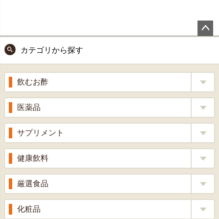
ペー
カテゴリから探す
ジト
ップ
へ
飲むお酢
補酵素のちから
医薬品
くろ酢
風邪薬
サプリメント
りんご酢
胃腸薬
ウコン
健康飲料
ざくろ酢
整腸薬
乳酸菌
梅酢
健康茶
厳選食品
解熱鎮痛剤
ローヤルゼリー
漢方茶
せきどめ
もち麦・十六穀米
化粧品
牡蠣エキス
青汁・豆乳