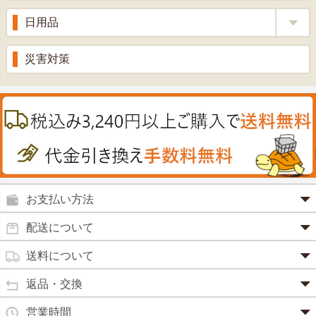
ビタミン剤
生姜
プロポリス
美容品
日用品
甘酒
滋養強壮
丼の素
黒にんにく
スキンクリーム＆美容パック
健康ドリンク
入浴剤
消炎鎮痛剤
災害対策
のど飴
プラセンタ
ウオッシュ＆ソープ
ヘアケア
肌・皮膚のお薬
うどん・そば
肝油
カイロその他
絆創膏
喜多方ラーメン
鉄
うがい薬
カレー・シチュー
ノコギリヤシ
殺菌消毒液
グルコサミン
鼻炎薬
お支払い方法
田七人参
便秘薬
クレジットカード(1 回払いのみ)
配送について
イチョウ葉
SSL 認証で暗号化処理していますので、 安心して
のりもの酔い
商品は日本郵便にて発送致します。
ご利用いただけます。
送料について
カルシウム
通常
2～4営業日以内に発送
致します。 メーカー取り寄せ商
強心剤
クロレラ
品、土日祝日、年末年始、弊社の休業日をはさむ場合は、4
返品・交換
3,240円（税込）未満・・・
通常商品
～5営業日以上かかる場合もございます。
目薬
本州一律
500円
コラーゲン
・お届け商品の交換・返品をご希望の場合は、
商品到着後一
営業時間
(営業日カレンダー参照)