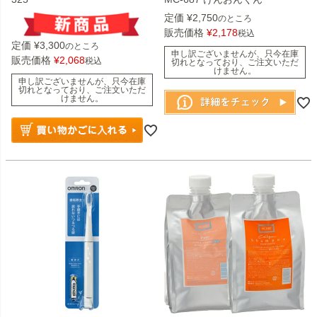
定価
¥
2,750
のところ
販売価格
¥
2,178
税込
定価
¥
3,300
のところ
申し訳ございませんが、只今在庫
販売価格
¥
2,068
税込
切れとなっており、ご注文いただ
けません。
申し訳ございませんが、只今在庫
切れとなっており、ご注文いただ
けません。