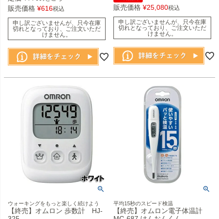
販売価格
¥
25,080
販売価格
¥
616
税込
税込
申し訳ございませんが、只今在庫
申し訳ございませんが、只今在庫
切れとなっており、ご注文いただ
切れとなっており、ご注文いただ
けません。
けません。
ウォーキングをもっと楽しく続けよう
平均15秒のスピード検温
【終売】オムロン 歩数計 HJ-
【終売】オムロン電子体温計
325
MC-687 けんおんくん