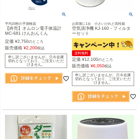
平均20秒の予測検温
お部屋に1台 小さいけれど高性能
【終売】オムロン電子体温計
空気清浄機 KJ-160・フィルタ
MC-681 けんおんくん
ーセット
定価
¥
2,750
のところ
販売価格
¥
2,200
税込
送料無料
申し訳ございませんが、只今在庫
定価
¥
12,100
のところ
切れとなっており、ご注文いただ
けません。
販売価格
¥
6,050
税込
申し訳ございませんが、只今在庫
切れとなっており、ご注文いただ
けません。