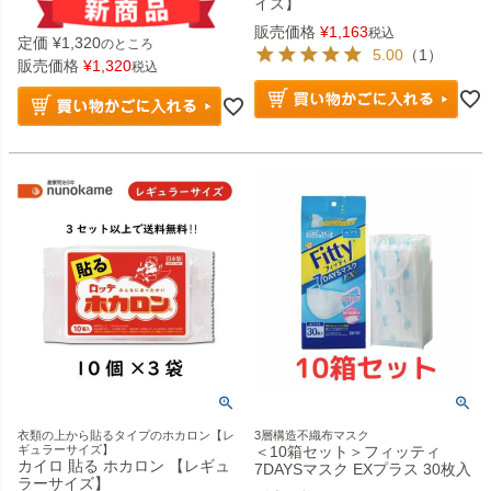
イズ】
販売価格
¥
1,163
税込
定価
¥
1,320
のところ
5.00
（1）
販売価格
¥
1,320
税込
衣類の上から貼るタイプのホカロン【レ
3層構造不織布マスク
ギュラーサイズ】
＜10箱セット＞フィッティ
カイロ 貼る ホカロン 【レギュ
7DAYSマスク EXプラス 30枚入
ラーサイズ】