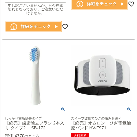
申し訳ございませんが、只今在庫
切れとなっており、ご注文いただ
けません。
しっかり歯垢除去タイプ
スイープ波形でひざの痛みを緩和
【終売】歯垢除去ブラシ 2本入
【終売】オムロン ひざ電気治
り タイプ2 SB-172
療バンド HV-F971
定価
¥
770
送料無料
のところ