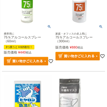
携帯用に
家庭・オフィスの卓上用に
75％アルコールスプレー
75％アルコールスプレー
（60ml）
（300ml）
販売価格
¥
880
3つ買うと￥825割引！
税込
販売価格
¥
440
税込