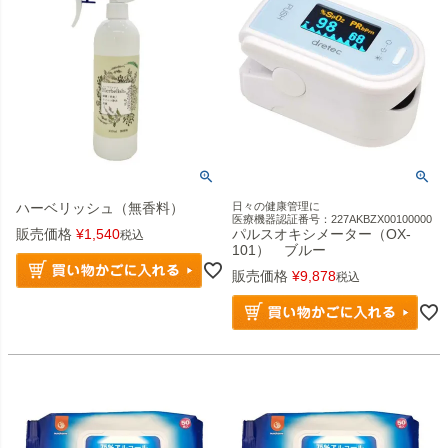
ハーベリッシュ（無香料）
日々の健康管理に
医療機器認証番号：227AKBZX00100000
販売価格
¥
1,540
パルスオキシメーター（OX-
税込
101） ブルー
販売価格
¥
9,878
税込