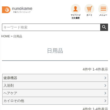
マイページ
カート
メニュー
注文履歴
HOME
日用品
日用品
4
件中
1
-
4
件表示
健康機器
入浴剤
ヘアケア
カイロその他
4
件中
1
-
4
件表示