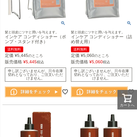
髪と頭皮にツヤと潤いを与えます。
髪と頭皮にツヤと潤いを与えます。
インケア コンディショナー（ポ
インケア コンディショナー（詰
ンプ・スタンド付き）
め替え用）
送料無料
送料無料
定価
¥
5,445
定価
¥
5,060
のところ
のところ
販売価格
¥
5,445
販売価格
¥
5,060
税込
税込
申し訳ございませんが、只今在庫
申し訳ございませんが、只今在庫
切れとなっており、ご注文いただ
切れとなっており、ご注文いただ
けません。
けません。
カートへ