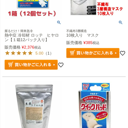
握るだけ！簡単急冷
不織布3層構造
熱中症 冷却材 ロッテ ヒヤロ
10枚入り マスク
ン【１箱12パック入り】
販売価格
¥
385
税込
販売価格
¥
2,376
税込
5.00
（1）