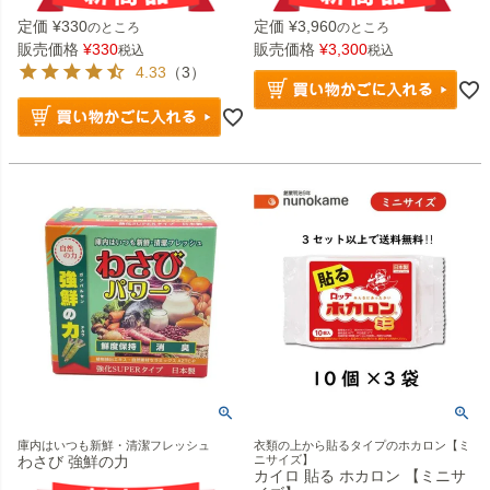
定価
¥
330
定価
¥
3,960
のところ
のところ
販売価格
¥
330
販売価格
¥
3,300
税込
税込
4.33
（3）
庫内はいつも新鮮・清潔フレッシュ
衣類の上から貼るタイプのホカロン【ミ
わさび 強鮮の力
ニサイズ】
カイロ 貼る ホカロン 【ミニサ