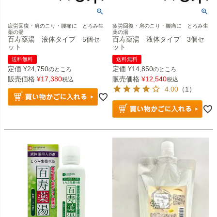
疲労回復・肩のこり・腰痛に とろみ生
疲労回復・肩のこり・腰痛に とろみ生
薬の湯
薬の湯
百寿薬湯 液体タイプ 5個セ
百寿薬湯 液体タイプ 3個セ
ット
ット
送料無料
送料無料
定価
¥
24,750
定価
¥
14,850
のところ
のところ
販売価格
¥
17,380
販売価格
¥
12,540
税込
税込
4.00
（1）