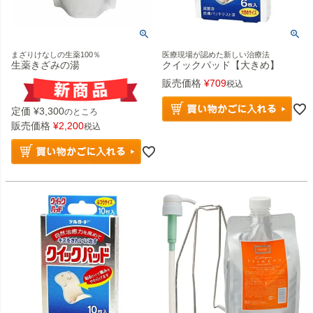
まざりけなしの生薬100％
医療現場が認めた新しい治療法
生薬きざみの湯
クイックパッド【大きめ】
販売価格
¥
709
税込
定価
¥
3,300
のところ
販売価格
¥
2,200
税込