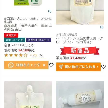
疲労回復・肩のこり・腰痛に とろみ生
薬の湯
百寿薬湯 液体入浴剤 生薬 五
洲薬品 富山
お得な詰め替え用
送料無料
ハーベリッシュ詰め替え用（グ
1回のみ・定期
初回特別価格あり
レープフルーツの香り）
定価
¥
4,950
のところ
販売価格
¥
4,180
税込
4.20
（5）
販売価格
¥
1,430
税込