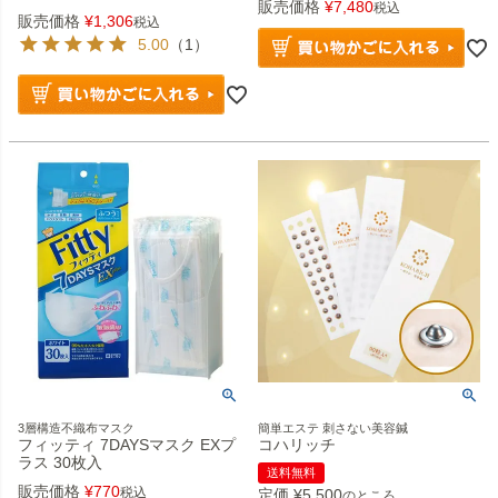
販売価格
¥
7,480
税込
販売価格
¥
1,306
税込
5.00
（1）
3層構造不織布マスク
簡単エステ 刺さない美容鍼
フィッティ 7DAYSマスク EXプ
コハリッチ
ラス 30枚入
送料無料
販売価格
¥
770
税込
定価
¥
5,500
のところ