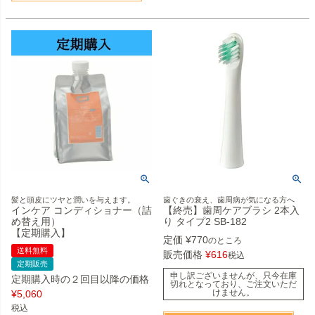
髪と頭皮にツヤと潤いを与えます。
歯ぐきの衰え、歯周病が気になる方へ
インケア コンディショナー（詰
【終売】歯周ケアブラシ 2本入
め替え用）
り タイプ2 SB-182
【定期購入】
定価
¥
770
のところ
送料無料
販売価格
¥
616
税込
定期販売
申し訳ございませんが、只今在庫
定期購入時の２回目以降の価格
切れとなっており、ご注文いただ
けません。
¥
5,060
税込