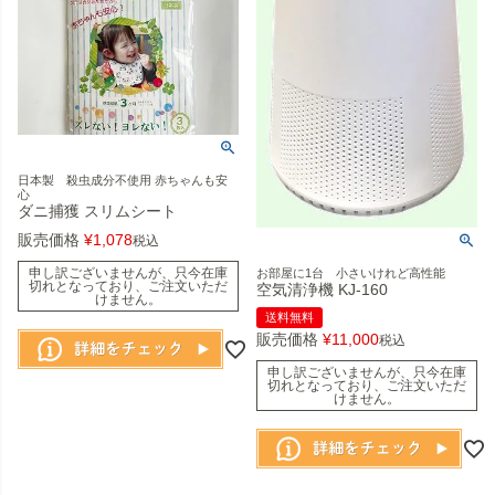
日本製 殺虫成分不使用 赤ちゃんも安
心
ダニ捕獲 スリムシート
販売価格
¥
1,078
税込
申し訳ございませんが、只今在庫
お部屋に1台 小さいけれど高性能
切れとなっており、ご注文いただ
空気清浄機 KJ-160
けません。
送料無料
販売価格
¥
11,000
税込
申し訳ございませんが、只今在庫
切れとなっており、ご注文いただ
けません。