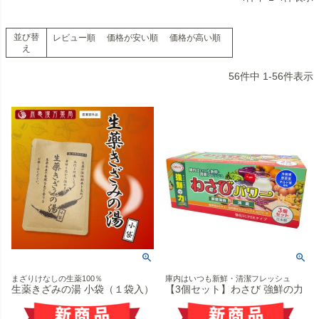
並び替
レビュー順
価格が安い順
価格が高い順
え
56
件中
1
-
56
件表示
まざりけなしの生薬100％
庫内はいつも新鮮・清潔フレッシュ
生薬きざみの湯 小袋（１袋入）
【3個セット】わさび 強鮮の力