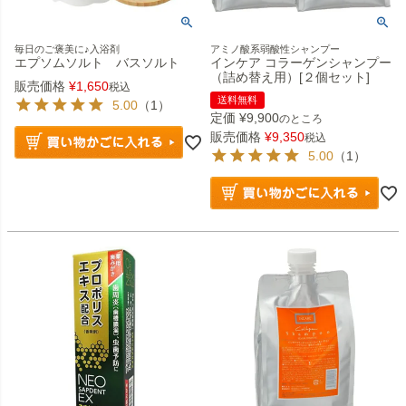
毎日のご褒美に♪入浴剤
アミノ酸系弱酸性シャンプー
エプソムソルト バスソルト
インケア コラーゲンシャンプー
（詰め替え用）[２個セット]
販売価格
¥
1,650
税込
送料無料
5.00
（1）
定価
¥
9,900
のところ
販売価格
¥
9,350
税込
5.00
（1）