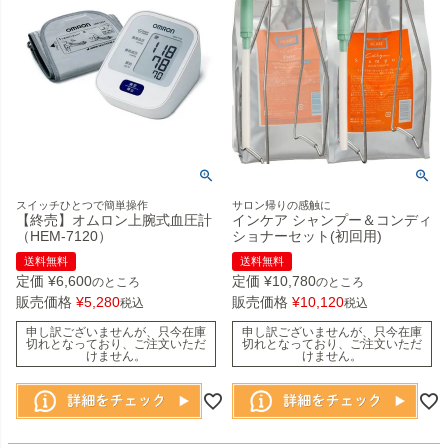
スイッチひとつで簡単操作
サロン帰りの感触に
【終売】オムロン上腕式血圧計
インケア シャンプー＆コンディ
（HEM-7120）
ショナーセット(初回用)
送料無料
送料無料
定価
¥
6,600
定価
¥
10,780
のところ
のところ
販売価格
¥
5,280
販売価格
¥
10,120
税込
税込
申し訳ございませんが、只今在庫
申し訳ございませんが、只今在庫
切れとなっており、ご注文いただ
切れとなっており、ご注文いただ
けません。
けません。