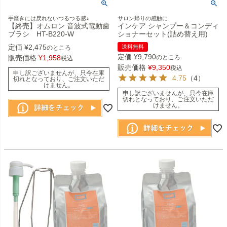
手磨きには戻れないつるつる感♪
サロン帰りの感触に
【終売】オムロン 音波式電動歯
インケア シャンプー＆コンディ
ブラシ HT-B220-W
ショナーセット(詰め替え用)
定価
¥
2,475
送料無料
のところ
定価
¥
9,790
販売価格
¥
1,958
のところ
税込
販売価格
¥
9,350
税込
申し訳ございませんが、只今在庫
4.75
（4）
切れとなっており、ご注文いただ
けません。
申し訳ございませんが、只今在庫
切れとなっており、ご注文いただ
けません。