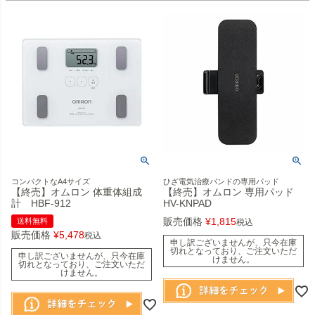
コンパクトなA4サイズ
ひざ電気治療バンドの専用パッド
【終売】オムロン 体重体組成
【終売】オムロン 専用パッド
計 HBF-912
HV-KNPAD
販売価格
¥
1,815
送料無料
税込
販売価格
¥
5,478
税込
申し訳ございませんが、只今在庫
切れとなっており、ご注文いただ
申し訳ございませんが、只今在庫
けません。
切れとなっており、ご注文いただ
けません。