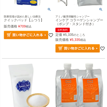
医療現場が認めた新しい治療法
アミノ酸系弱酸性シャンプー
クイックパッド【ふつう】
インケア コラーゲンシャンプー
（ポンプ・スタンド付き）
販売価格
¥
709
税込
送料無料
定価
¥
5,335
のところ
販売価格
¥
5,335
税込