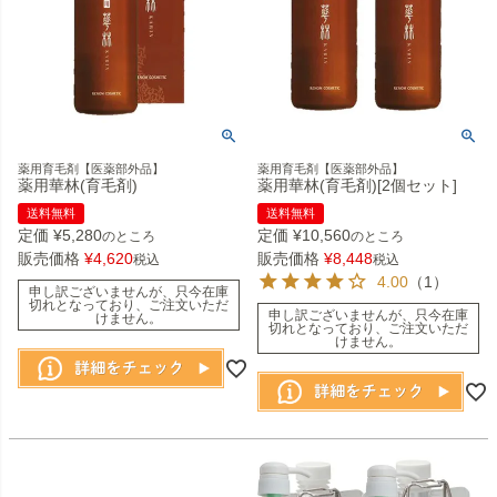
薬用育毛剤【医薬部外品】
薬用育毛剤【医薬部外品】
薬用華林(育毛剤)
薬用華林(育毛剤)[2個セット]
送料無料
送料無料
定価
¥
5,280
定価
¥
10,560
のところ
のところ
販売価格
¥
4,620
販売価格
¥
8,448
税込
税込
4.00
（1）
申し訳ございませんが、只今在庫
切れとなっており、ご注文いただ
申し訳ございませんが、只今在庫
けません。
切れとなっており、ご注文いただ
けません。