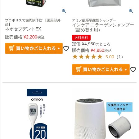
プロポリスで歯周病予防 【医薬部外
アミノ酸系弱酸性シャンプー
品】
インケア コラーゲンシャンプー
ネオセプデントEX
（詰め替え用）
販売価格
¥
2,200
税込
送料無料
定価
¥
4,950
のところ
販売価格
¥
4,950
税込
5.00
（1）