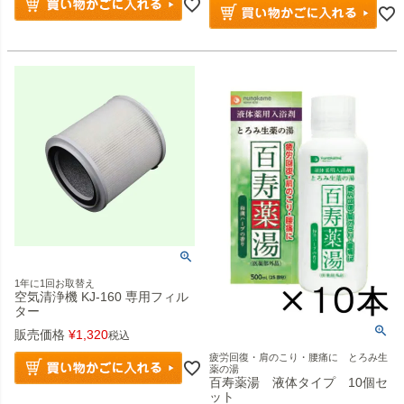
1年に1回お取替え
空気清浄機 KJ-160 専用フィル
ター
販売価格
¥
1,320
税込
疲労回復・肩のこり・腰痛に とろみ生
薬の湯
百寿薬湯 液体タイプ 10個セ
ット