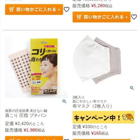
販売価格
¥
5,280
税込
2枚入り
肌にやさしい布マスク
布マスク（2枚入り）
抜群の圧迫効果 刺さない鍼
肩こり 圧指 プチバン
定価
¥
2,420
のところ
定価
¥
330
のところ
販売価格
¥
1,980
税込
販売価格
¥
165
税込