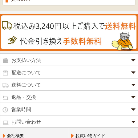
プラセンタ
ウオッシュ＆ソープ
ヘアケア
肌・皮膚のお薬
うどん・そば
肝油
カイロその他
絆創膏
喜多方ラーメン
鉄
うがい薬
カレー・シチュー
ノコギリヤシ
殺菌消毒液
グルコサミン
鼻炎薬
お支払い方法
田七人参
便秘薬
クレジットカード(1 回払いのみ)
配送について
イチョウ葉
SSL 認証で暗号化処理していますので、 安心して
のりもの酔い
商品は日本郵便にて発送致します。
ご利用いただけます。
送料について
カルシウム
通常
2～4営業日以内に発送
致します。 メーカー取り寄せ商
強心剤
クロレラ
品、土日祝日、年末年始、弊社の休業日をはさむ場合は、4
返品・交換
3,240円（税込）未満・・・
通常商品
～5営業日以上かかる場合もございます。
目薬
本州一律
500円
コラーゲン
・お届け商品の交換・返品をご希望の場合は、
商品到着後一
営業時間
(営業日カレンダー参照)
代金引換
北海道・沖縄
800円
週間以内にメールまたはお電話にてご連絡ください。
水虫薬
宅配員に現金でお支払いください。手数料100円。
ビフィズス
・
営業時間は、9：00～17：00
・お客様のご都合による交換・返品の場合、送料はお客様負
お問い合わせ
※現在、救急箱・乳製品宅配をご利用のお客様は、担当営業
3,240円(税込)以上で手数料無料です。※ご注文者
となっております。（※土日祝祭日を除く）
痔の薬
担となります。また返金の際にかかる振込手数料はお客様の
員によるお届けとさせていただきます。
3,240円（税込）以上・・・
大豆イソフラボン
のご住所とお届け先のご住所が 異なる場合はご利
・お電話でのご連絡は営業時間内にお願い致します。
電話でのお問い合わせ(平日9:00～17:00)
ご負担となります。
会社概要
お買い物ガイド
送料無料