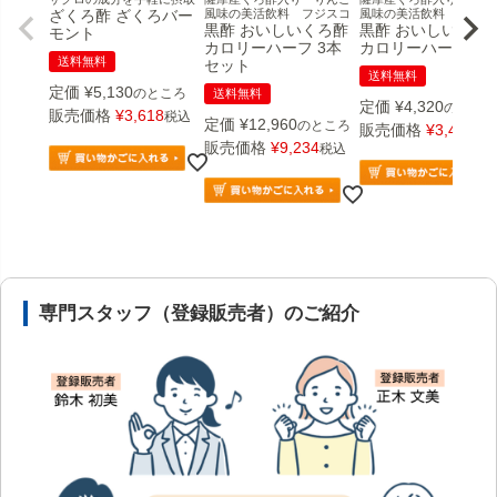
ざくろ酢 ざくろバー
風味の美活飲料 フジスコ
風味の美活飲料 フジス
黒酢 おいしいくろ酢
黒酢 おいしいくろ
モント
カロリーハーフ 3本
カロリーハーフ
送料無料
セット
送料無料
定価
¥
5,130
のところ
送料無料
定価
¥
4,320
のところ
販売価格
¥
3,618
税込
定価
¥
12,960
のところ
販売価格
¥
3,402
税
販売価格
¥
9,234
税込
安心の医薬品販売体制と店舗情報
専門スタッフ（登録販売者）のご紹介