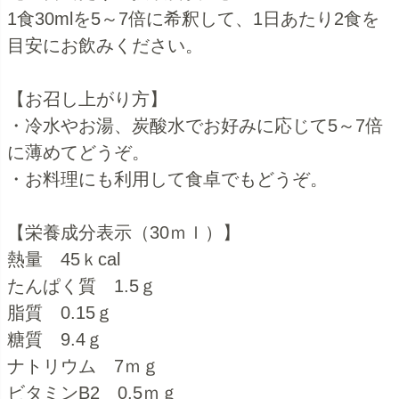
1食30mlを5～7倍に希釈して、1日あたり2食を
目安にお飲みください。
【お召し上がり方】
・冷水やお湯、炭酸水でお好みに応じて5～7倍
に薄めてどうぞ。
・お料理にも利用して食卓でもどうぞ。
【栄養成分表示（30ｍｌ）】
熱量 45ｋcal
たんぱく質 1.5ｇ
脂質 0.15ｇ
糖質 9.4ｇ
ナトリウム 7ｍｇ
ビタミンB2 0.5ｍｇ