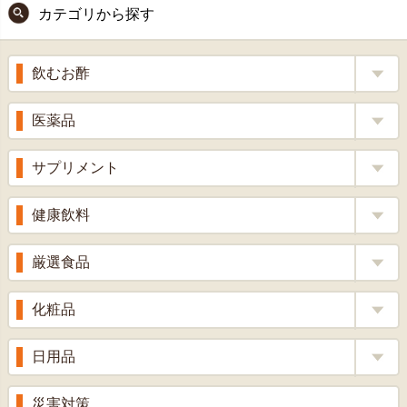
カテゴリから探す
ジト
ップ
へ
飲むお酢
補酵素のちから
医薬品
くろ酢
風邪薬
サプリメント
りんご酢
胃腸薬
ウコン
健康飲料
ざくろ酢
整腸薬
乳酸菌
梅酢
健康茶
厳選食品
解熱鎮痛剤
ローヤルゼリー
漢方茶
せきどめ
もち麦・十六穀米
化粧品
牡蠣エキス
青汁・豆乳
ビタミン剤
生姜
プロポリス
美容品
日用品
甘酒
滋養強壮
丼の素
黒にんにく
スキンクリーム＆美容パック
健康ドリンク
入浴剤
消炎鎮痛剤
災害対策
のど飴