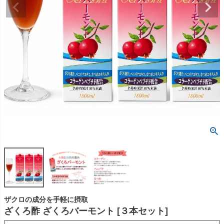
ザクロの成分を手軽に摂取
ざくろ酢 ざくろバーモント [３本セット]