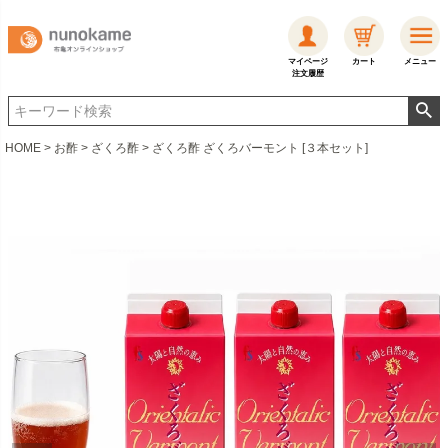
マイページ
カート
メニュー
注文履歴
HOME
お酢
ざくろ酢
ざくろ酢 ざくろバーモント [３本セット]