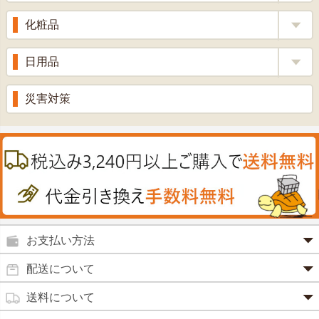
漢方茶
せきどめ
もち麦・十六穀米
化粧品
牡蠣エキス
青汁・豆乳
ビタミン剤
生姜
プロポリス
美容品
日用品
甘酒
滋養強壮
丼の素
黒にんにく
スキンクリーム＆美容パック
健康ドリンク
入浴剤
消炎鎮痛剤
災害対策
のど飴
プラセンタ
ウオッシュ＆ソープ
ヘアケア
肌・皮膚のお薬
うどん・そば
肝油
カイロその他
絆創膏
喜多方ラーメン
鉄
うがい薬
カレー・シチュー
ノコギリヤシ
殺菌消毒液
グルコサミン
鼻炎薬
お支払い方法
田七人参
便秘薬
クレジットカード(1 回払いのみ)
配送について
イチョウ葉
SSL 認証で暗号化処理していますので、 安心して
のりもの酔い
商品は日本郵便にて発送致します。
ご利用いただけます。
送料について
カルシウム
通常
2～4営業日以内に発送
致します。 メーカー取り寄せ商
強心剤