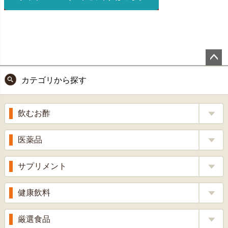
ペー
カテゴリから探す
ジト
ップ
へ
飲むお酢
補酵素のちから
医薬品
くろ酢
風邪薬
サプリメント
りんご酢
胃腸薬
ウコン
健康飲料
ざくろ酢
整腸薬
乳酸菌
梅酢
健康茶
厳選食品
解熱鎮痛剤
ローヤルゼリー