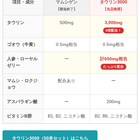
項目・成分
マムシゲン
タウリン3000
【製造終了】
【当店推奨】
タウリン
500mg
3,000mg
6倍配合！
ゴオウ（牛黄）
0.5mg相当
0.5mg相当
人参・ローヤル
ー
計650mg相当
ゼリー
たっぷり配合
マムシ・ロクジ
配合あり
ー
ョウ
アスパラギン酸
ー
200mg
ビタミンB群
B1, B2, ニコチン酸
B2, B6, ニコチン酸
タウリン3000（50本セット）はこちら