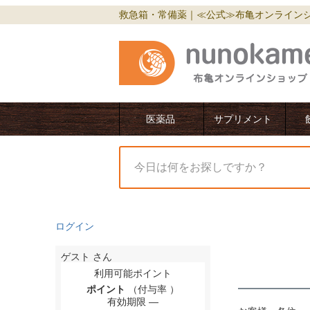
救急箱・常備薬｜≪公式≫布亀オンライン
医薬品
サプリメント
ログイン
ゲスト
さん
利用可能ポイント
ポイント
（付与率 ）
有効期限