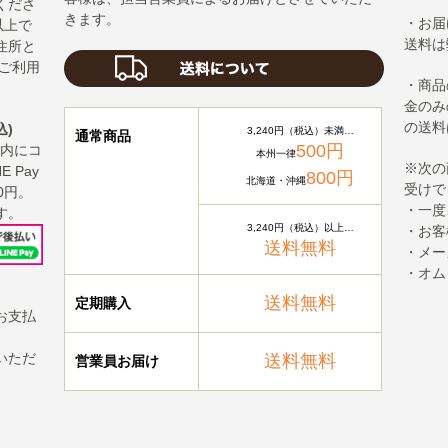
くださ
きます。
・お届
以上で
送料は
住所と
ご利用
・商品
金のみ
の送料
込)
3,240円（税込）未満…
通常商品
500円
以内にコ
本州一律
※次の
 Pay
800円
北海道・沖縄
受けで
0円。
・一度
す。
3,240円（税込）以上…
・お客
送料無料
・メー
・オム
送料無料
定期購入
お支払
いただ
送料無料
営業員お届け