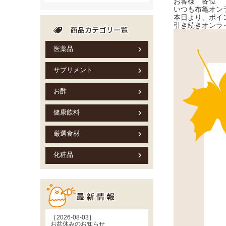
お客様 各位
いつも布亀オン
本日より、ポイ
引き続きオンラ
医薬品
サプリメント
お酢
健康飲料
厳選食材
化粧品
［2026-08-03］
お盆休みのお知らせ