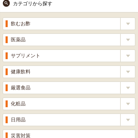
カテゴリから探す
ジト
ップ
へ
飲むお酢
補酵素のちから
医薬品
くろ酢
風邪薬
サプリメント
りんご酢
胃腸薬
ウコン
健康飲料
ざくろ酢
整腸薬
乳酸菌
梅酢
健康茶
厳選食品
解熱鎮痛剤
ローヤルゼリー
漢方茶
せきどめ
もち麦・十六穀米
化粧品
牡蠣エキス
青汁・豆乳
ビタミン剤
生姜
プロポリス
美容品
日用品
甘酒
滋養強壮
丼の素
黒にんにく
スキンクリーム＆美容パック
健康ドリンク
入浴剤
消炎鎮痛剤
災害対策
のど飴