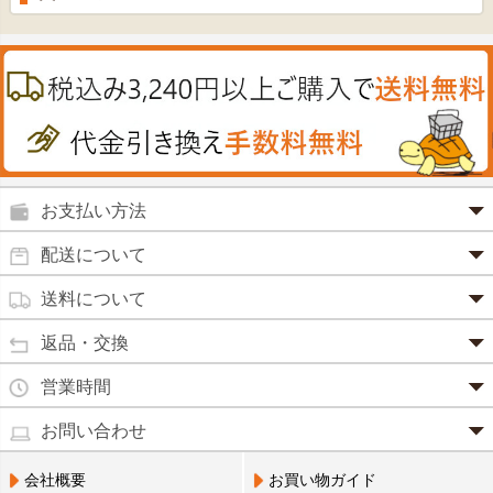
プラセンタ
ウオッシュ＆ソープ
ヘアケア
肌・皮膚のお薬
うどん・そば
肝油
カイロその他
絆創膏
喜多方ラーメン
鉄
うがい薬
カレー・シチュー
ノコギリヤシ
殺菌消毒液
グルコサミン
鼻炎薬
お支払い方法
田七人参
便秘薬
クレジットカード(1 回払いのみ)
配送について
イチョウ葉
SSL 認証で暗号化処理していますので、 安心して
のりもの酔い
商品は日本郵便にて発送致します。
ご利用いただけます。
送料について
カルシウム
通常
2～4営業日以内に発送
致します。 メーカー取り寄せ商
強心剤
クロレラ
品、土日祝日、年末年始、弊社の休業日をはさむ場合は、4
返品・交換
3,240円（税込）未満・・・
通常商品
～5営業日以上かかる場合もございます。
目薬
本州一律
500円
コラーゲン
・お届け商品の交換・返品をご希望の場合は、
商品到着後一
営業時間
(営業日カレンダー参照)
代金引換
北海道・沖縄
800円
週間以内にメールまたはお電話にてご連絡ください。
水虫薬
宅配員に現金でお支払いください。手数料100円。
ビフィズス
・
営業時間は、9：00～17：00
・お客様のご都合による交換・返品の場合、送料はお客様負
お問い合わせ
※現在、救急箱・乳製品宅配をご利用のお客様は、担当営業
3,240円(税込)以上で手数料無料です。※ご注文者
となっております。（※土日祝祭日を除く）
痔の薬
担となります。また返金の際にかかる振込手数料はお客様の
員によるお届けとさせていただきます。
3,240円（税込）以上・・・
大豆イソフラボン
のご住所とお届け先のご住所が 異なる場合はご利
・お電話でのご連絡は営業時間内にお願い致します。
電話でのお問い合わせ(平日9:00～17:00)
ご負担となります。
会社概要
お買い物ガイド
送料無料
用いただけません。
口中薬