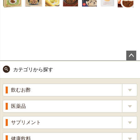
ペー
カテゴリから探す
ジト
ップ
へ
飲むお酢
補酵素のちから
医薬品
くろ酢
風邪薬
サプリメント
りんご酢
胃腸薬
ウコン
健康飲料
ざくろ酢