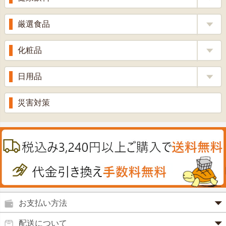
整腸薬
乳酸菌
梅酢
健康茶
厳選食品
解熱鎮痛剤
ローヤルゼリー
漢方茶
せきどめ
もち麦・十六穀米
化粧品
牡蠣エキス
青汁・豆乳
ビタミン剤
生姜
プロポリス
美容品
日用品
甘酒
滋養強壮
丼の素
黒にんにく
スキンクリーム＆美容パック
健康ドリンク
入浴剤
消炎鎮痛剤
災害対策
のど飴
プラセンタ
ウオッシュ＆ソープ
ヘアケア
肌・皮膚のお薬
うどん・そば
肝油
カイロその他
絆創膏
喜多方ラーメン
鉄
うがい薬
カレー・シチュー
ノコギリヤシ
殺菌消毒液
グルコサミン
鼻炎薬
お支払い方法
田七人参
便秘薬
クレジットカード(1 回払いのみ)
配送について
イチョウ葉