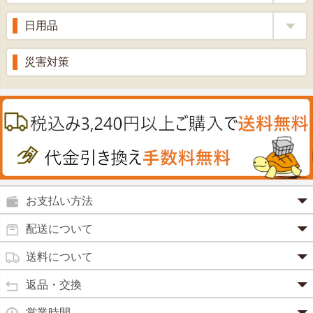
青汁・豆乳
ビタミン剤
生姜
プロポリス
美容品
日用品
甘酒
滋養強壮
丼の素
黒にんにく
スキンクリーム＆美容パック
健康ドリンク
入浴剤
消炎鎮痛剤
災害対策
のど飴
プラセンタ
ウオッシュ＆ソープ
ヘアケア
肌・皮膚のお薬
うどん・そば
肝油
カイロその他
絆創膏
喜多方ラーメン
鉄
うがい薬
カレー・シチュー
ノコギリヤシ
殺菌消毒液
グルコサミン
鼻炎薬
お支払い方法
田七人参
便秘薬
クレジットカード(1 回払いのみ)
配送について
イチョウ葉
SSL 認証で暗号化処理していますので、 安心して
のりもの酔い
商品は日本郵便にて発送致します。
ご利用いただけます。
送料について
カルシウム
通常
2～4営業日以内に発送
致します。 メーカー取り寄せ商
強心剤
クロレラ
品、土日祝日、年末年始、弊社の休業日をはさむ場合は、4
返品・交換
3,240円（税込）未満・・・
通常商品
～5営業日以上かかる場合もございます。
目薬
本州一律
500円
コラーゲン
・お届け商品の交換・返品をご希望の場合は、
商品到着後一
営業時間