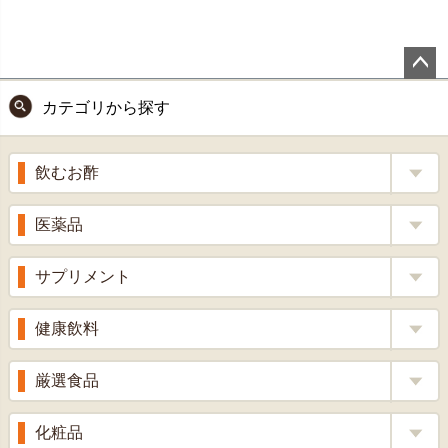
ペー
カテゴリから探す
ジト
ップ
へ
飲むお酢
補酵素のちから
医薬品
くろ酢
風邪薬
サプリメント
りんご酢
胃腸薬
ウコン
健康飲料
ざくろ酢
整腸薬
乳酸菌
梅酢
健康茶
厳選食品
解熱鎮痛剤
ローヤルゼリー
漢方茶
せきどめ
もち麦・十六穀米
化粧品
牡蠣エキス