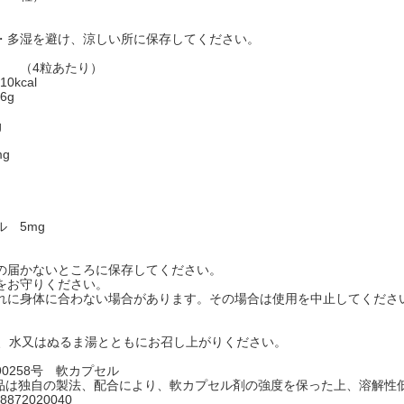
・多湿を避け、涼しい所に保存してください。
】 （4粒あたり）
0kcal
6g
g
g
 5mg
】
の届かないところに保存してください。
をお守りください。
れに身体に合わない場合があります。その場合は使用を中止してくださ
】
に、水又はぬるま湯とともにお召し上がりください。
790258号 軟カプセル
本製品は独自の製法、配合により、軟カプセル剤の強度を保った上、溶解
8872020040