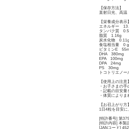
【保存方法】
直射日光、高温
【栄養成分表示
エネルギー 13.1
タンパク質 0.5
脂質 1.16g
炭水化物 0.11
食塩相当量 0 g
ビタミンE 55m
DHA 380mg
EPA 100mg
DPA 24mg
PS 30mg
トコトリエノール
【使用上の注意
・お子さまの手
・記載の目安量
・体質によりま
【お召上がり方
1日4粒を目安
[特許番号] 第3
[特許内容] 
[JANコード] 452