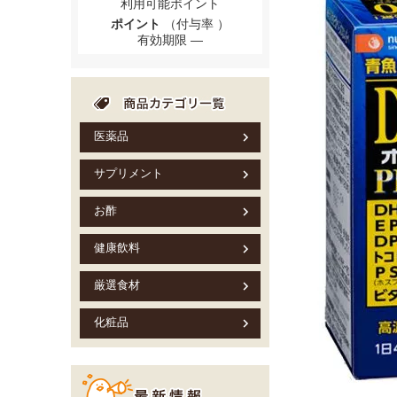
利用可能ポイント
ポイント
（付与率 ）
有効期限
医薬品
サプリメント
お酢
健康飲料
厳選食材
化粧品