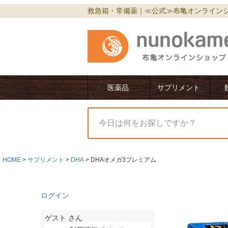
救急箱・常備薬｜≪公式≫布亀オンライン
医薬品
サプリメント
HOME
サプリメント
DHA
DHAオメガ3プレミアム
ログイン
ゲスト
さん