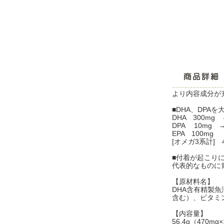
より内容成分が充
■DHA、DPA
DHA 300mg
DPA 10mg
EPA 100mg
[オメガ3系計] 
■付着が起こり
代表的なものに青
【原材料名】
DHA含有精製
含む）、ビタミ
【内容量】
56.4g（470mg