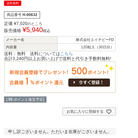
送料無料
商品番号
H-00632
定価
¥
7,020
のところ
¥
5,940
販売価格
税込
メーカー名
株式会社エイチビーFD
内容量
120粒入（30日分）
送料：無料 送料については
こちら
合計3,240円以上お買い上げで送料と代引き手数料無料!
[
55
ポイント進呈予定]
お気に入りに登録する
申し訳ございません。ただいま在庫がございません。