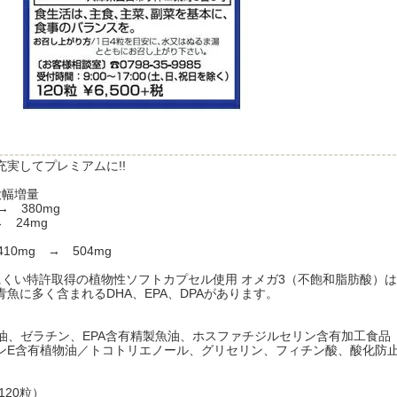
実してプレミアムに!!
を大幅増量
 → 380mg
 → 24mg
410mg → 504mg
にくい特許取得の植物性ソフトカプセル使用 オメガ3（不飽和脂肪酸）
魚に多く含まれるDHA、EPA、DPAがあります。
魚油、ゼラチン、EPA含有精製魚油、ホスファチジルセリン含有加工食
ンE含有植物油／トコトリエノール、グリセリン、フィチン酸、酸化防止剤
×120粒）