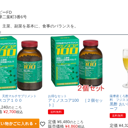
ビーFD
津二葉町3番6号
、主菜、副菜を基本に、食事のバランスを。
品
 天然マルチサプリメント
お得なセット
薩摩産くろ
スコア１００
アミノスコア100 ［２個セッ
料 フジス
黒酢 お
ト］
,240
のところ
ーフ
格
¥
2,700
税込
送料無料
送料無料
定価
¥
6,480
のところ
定価
¥
4,3
販売価格
¥
4,860
税込