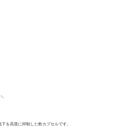
い。
性低下を高度に抑制した軟カプセルです。