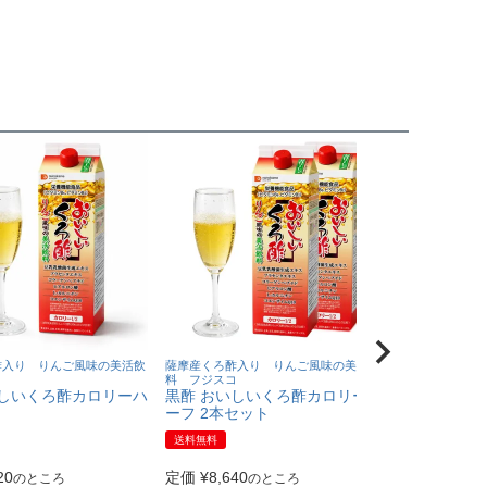
酢入り りんご風味の美活飲
薩摩産くろ酢入り りんご風味の美活飲
薩摩産くろ酢入
コ
料 フジスコ
料 フジスコ
いしいくろ酢カロリーハ
黒酢 おいしいくろ酢カロリーハ
黒酢 おいし
ーフ 2本セット
ーフ 3本セ
送料無料
送料無料
20
定価
¥
8,640
定価
¥
12,96
のところ
のところ