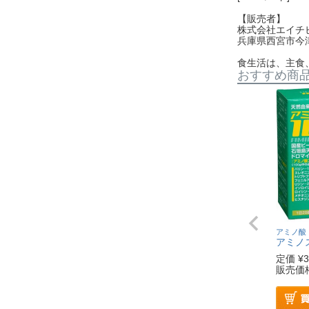
【販売者】
株式会社エイチ
兵庫県西宮市今
食生活は、主食
おすすめ商
アミノ酸
アミノ
定価
¥
3
販売価