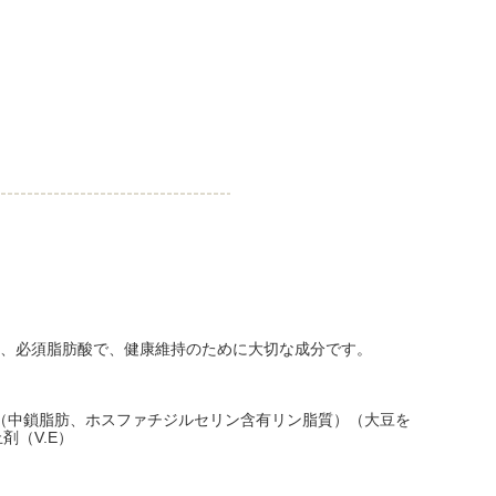
は、必須脂肪酸で、健康維持のために大切な成分です。
品（中鎖脂肪、ホスファチジルセリン含有リン脂質）（大豆を
（V.E）