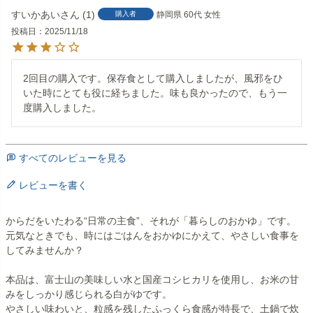
すいかあい
1
購入者
静岡県
60代
女性
投稿日
2025/11/18
2回目の購入です。保存食として購入しましたが、風邪をひ
いた時にとても役に経ちました。味も良かったので、もう一
度購入しました。
すべてのレビューを見る
レビューを書く
からだをいたわる“日常の主食”、それが「暮らしのおかゆ」です。
元気なときでも、時にはごはんをおかゆにかえて、やさしい食事を
してみませんか？
本品は、富士山の美味しい水と国産コシヒカリを使用し、お米の甘
みをしっかり感じられる白がゆです。
やさしい味わいと、粒感を残したふっくら食感が特長で、土鍋で炊