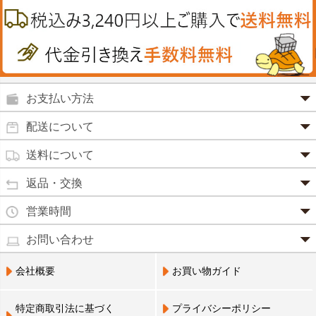
カイロその他
絆創膏
喜多方ラーメン
鉄
うがい薬
カレー・シチュー
ノコギリヤシ
殺菌消毒液
グルコサミン
鼻炎薬
お支払い方法
田七人参
便秘薬
クレジットカード(1 回払いのみ)
配送について
イチョウ葉
SSL 認証で暗号化処理していますので、 安心して
のりもの酔い
商品は日本郵便にて発送致します。
ご利用いただけます。
送料について
カルシウム
通常
2～4営業日以内に発送
致します。 メーカー取り寄せ商
強心剤
クロレラ
品、土日祝日、年末年始、弊社の休業日をはさむ場合は、4
返品・交換
3,240円（税込）未満・・・
通常商品
～5営業日以上かかる場合もございます。
目薬
本州一律
500円
コラーゲン
・お届け商品の交換・返品をご希望の場合は、
商品到着後一
営業時間
(営業日カレンダー参照)
代金引換
北海道・沖縄
800円
週間以内にメールまたはお電話にてご連絡ください。
水虫薬
宅配員に現金でお支払いください。手数料100円。
ビフィズス
・
営業時間は、9：00～17：00
・お客様のご都合による交換・返品の場合、送料はお客様負
お問い合わせ
※現在、救急箱・乳製品宅配をご利用のお客様は、担当営業
3,240円(税込)以上で手数料無料です。※ご注文者
となっております。（※土日祝祭日を除く）
痔の薬
担となります。また返金の際にかかる振込手数料はお客様の
員によるお届けとさせていただきます。
3,240円（税込）以上・・・
大豆イソフラボン
のご住所とお届け先のご住所が 異なる場合はご利
・お電話でのご連絡は営業時間内にお願い致します。
電話でのお問い合わせ(平日9:00～17:00)
ご負担となります。
会社概要
お買い物ガイド
送料無料
用いただけません。
0798-33-9985
口中薬
・お届け商品に汚損・破損等があった場合には、送料は弊社
ブルーベリー
にて負担いたします。
営業員支払い
尿トラブル
送料無料
特定商取引法に基づく
プライバシーポリシー
営業員お届け
・商品の返品による返金につきましては、商品代金のみの返
ビタミンC