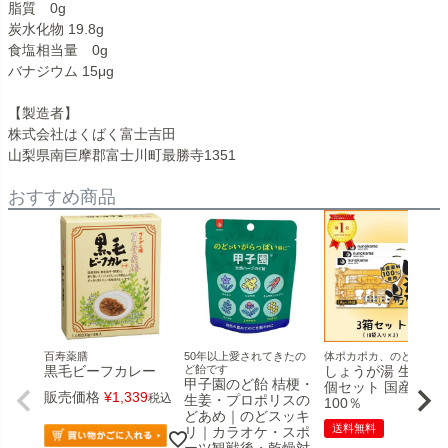
脂質 0g
炭水化物 19.8g
食塩相当量 0g
バナジウム 15μg
【製造者】
株式会社はくばく富士吉田
山梨県南巨摩郡富士川町最勝寺1351
おすすめ商品
百寿薬膳
50年以上愛されてきたの
体ポカポカ、のどスッキ
黒毛ビーフカレー
ど飴です
しょうが湯 生姜湯 
甲子園のど飴 桔梗・
個セット 国産原料
販売価格
¥
1,339
税込
生姜・プロポリスの
100％
どあめ｜のどスッキ
送料無料
リ｜カラオケ・スポ
ーツ観戦後・乾燥対