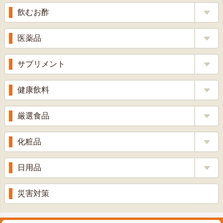
へ
飲むお酢
補酵素のちから
医薬品
くろ酢
風邪薬
サプリメント
りんご酢
胃腸薬
ウコン
健康飲料
ざくろ酢
整腸薬
乳酸菌
梅酢
健康茶
厳選食品
解熱鎮痛剤
ローヤルゼリー
漢方茶
せきどめ
もち麦・十六穀米
化粧品
牡蠣エキス
青汁・豆乳
ビタミン剤
生姜
プロポリス
美容品
日用品
甘酒
滋養強壮
丼の素
黒にんにく
スキンクリーム＆美容パック
健康ドリンク
入浴剤
消炎鎮痛剤
災害対策
のど飴
プラセンタ
ウオッシュ＆ソープ
ヘアケア
肌・皮膚のお薬
うどん・そば
肝油