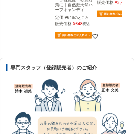
販売価格
¥
3,456
税
策に｜自然派天然ハ
ーブキャンディ
定価
¥
648
のところ
販売価格
¥
648
税込
安心の医薬品販売体制と店舗情報
専門スタッフ（登録販売者）のご紹介