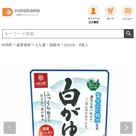
マイページ
カート
メニュー
注文履歴
HOME
厳選食材
もち麦・雑穀米
白がゆ 8食入