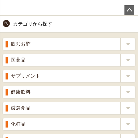
ペー
カテゴリから探す
ジト
ップ
へ
飲むお酢
補酵素のちから
医薬品
くろ酢
風邪薬
サプリメント
りんご酢
胃腸薬
ウコン
健康飲料
ざくろ酢
整腸薬
乳酸菌
梅酢
健康茶
厳選食品
解熱鎮痛剤
ローヤルゼリー
漢方茶
せきどめ
もち麦・十六穀米
化粧品
牡蠣エキス
青汁・豆乳
ビタミン剤
生姜
プロポリス
美容品