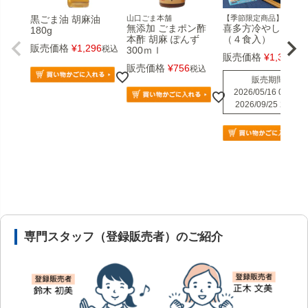
黒ごま油 胡麻油
山口ごま本舗
【季節限定商品】
無添加 ごまポン酢
喜多方冷やし中華
180g
本酢 胡麻 ぽんず
（４食入）
販売価格
¥
1,296
税込
300ｍｌ
販売価格
¥
1,339
税
販売価格
¥
756
税込
販売期間
2026/05/16 0:00
〜
2026/09/25 23:59
安心の医薬品販売体制と店舗情報
専門スタッフ（登録販売者）のご紹介