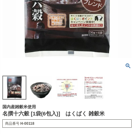
国内産雑穀米使用
名撰十六穀 [1袋(6包入)] はくばく 雑穀米
商品番号
H-00118