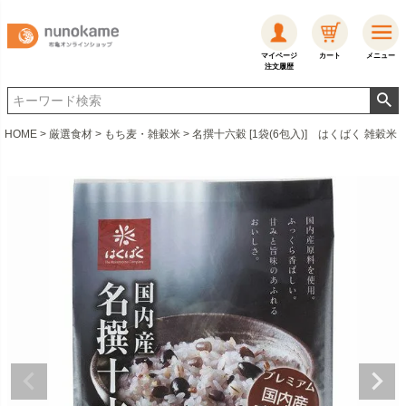
マイページ
カート
メニュー
注文履歴
HOME
厳選食材
もち麦・雑穀米
名撰十六穀 [1袋(6包入)] はくばく 雑穀米