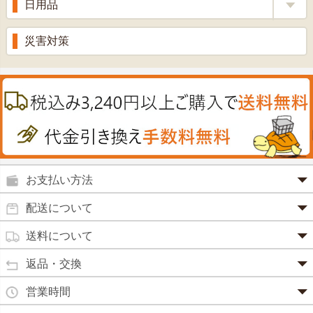
日用品
甘酒
滋養強壮
丼の素
黒にんにく
スキンクリーム＆美容パック
健康ドリンク
入浴剤
消炎鎮痛剤
災害対策
のど飴
プラセンタ
ウオッシュ＆ソープ
ヘアケア
肌・皮膚のお薬
うどん・そば
肝油
カイロその他
絆創膏
喜多方ラーメン
鉄
うがい薬
カレー・シチュー
ノコギリヤシ
殺菌消毒液
グルコサミン
鼻炎薬
お支払い方法
田七人参
便秘薬
クレジットカード(1 回払いのみ)
配送について
イチョウ葉
SSL 認証で暗号化処理していますので、 安心して
のりもの酔い
商品は日本郵便にて発送致します。
ご利用いただけます。
送料について
カルシウム
通常
2～4営業日以内に発送
致します。 メーカー取り寄せ商
強心剤
クロレラ
品、土日祝日、年末年始、弊社の休業日をはさむ場合は、4
返品・交換
3,240円（税込）未満・・・
通常商品
～5営業日以上かかる場合もございます。
目薬
本州一律
500円
コラーゲン
・お届け商品の交換・返品をご希望の場合は、
商品到着後一
営業時間
(営業日カレンダー参照)
代金引換
北海道・沖縄
800円
週間以内にメールまたはお電話にてご連絡ください。
水虫薬