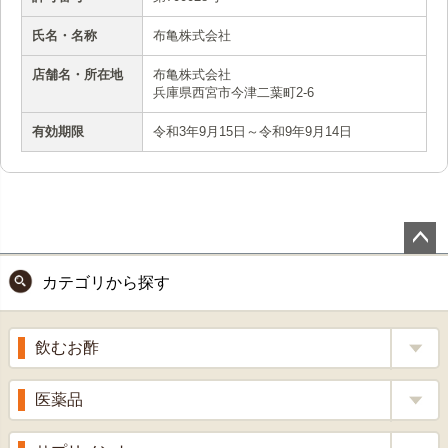
氏名・名称
布亀株式会社
店舗名・所在地
布亀株式会社
兵庫県西宮市今津二葉町2-6
有効期限
令和3年9月15日～令和9年9月14日
ペー
カテゴリから探す
ジト
ップ
へ
飲むお酢
補酵素のちから
医薬品
くろ酢
風邪薬