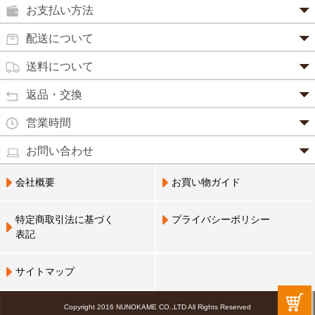
鼻炎薬
お支払い方法
田七人参
便秘薬
クレジットカード(1 回払いのみ)
配送について
イチョウ葉
SSL 認証で暗号化処理していますので、 安心して
のりもの酔い
商品は日本郵便にて発送致します。
ご利用いただけます。
送料について
カルシウム
通常
2～4営業日以内に発送
致します。 メーカー取り寄せ商
強心剤
クロレラ
品、土日祝日、年末年始、弊社の休業日をはさむ場合は、4
返品・交換
3,240円（税込）未満・・・
通常商品
～5営業日以上かかる場合もございます。
目薬
本州一律
500円
コラーゲン
・お届け商品の交換・返品をご希望の場合は、
商品到着後一
営業時間
(営業日カレンダー参照)
代金引換
北海道・沖縄
800円
週間以内にメールまたはお電話にてご連絡ください。
水虫薬
宅配員に現金でお支払いください。手数料100円。
ビフィズス
・
営業時間は、9：00～17：00
・お客様のご都合による交換・返品の場合、送料はお客様負
お問い合わせ
※現在、救急箱・乳製品宅配をご利用のお客様は、担当営業
3,240円(税込)以上で手数料無料です。※ご注文者
となっております。（※土日祝祭日を除く）
痔の薬
担となります。また返金の際にかかる振込手数料はお客様の
員によるお届けとさせていただきます。
3,240円（税込）以上・・・
大豆イソフラボン
のご住所とお届け先のご住所が 異なる場合はご利
・お電話でのご連絡は営業時間内にお願い致します。
電話でのお問い合わせ(平日9:00～17:00)
ご負担となります。
会社概要
お買い物ガイド
送料無料
用いただけません。
0798-33-9985
口中薬
・お届け商品に汚損・破損等があった場合には、送料は弊社
ブルーベリー
にて負担いたします。
営業員支払い
尿トラブル
送料無料
特定商取引法に基づく
プライバシーポリシー
営業員お届け
・商品の返品による返金につきましては、商品代金のみの返
ビタミンC
お届けする布亀の営業員に代金をお支払いくださ
表記
金とさせていただきます。商品発送時の送料は返金となりま
婦人薬
い。
せん。
Q10
※配置薬・乳製品宅配をご利用のお客様のみ利用可
※次の商品のお取り替え・返品は、原則としてお受けできま
鎮 静 薬
サイトマップ
アミノ酸
せんので、予めご了承ください。
NP 後払い(コンビニ決済、郵便払込)
救急セット
・一度ご使用になった商品(不良品を除く)
後日郵送される払込票で、14 日以内にコンビニエ
霊芝
Copyright 2016 NUNOKAME CO.,LTD All Rights Reserved
・お客様のもとで傷、損傷が生じた商品
ンスストア・郵便局・LINE Payにてお支払いくだ