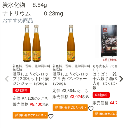
炭水化物 8.84g
ナトリウム 0.23mg
おすすめ商品
着色料、香料、化学調味料
着色料、香料、化学調味料
もち麦も入ってさらに美
無添加
無添加
しく
濃厚しょうがシロッ
濃厚しょうがシロッ
はくばく 雑穀 名
プ [２本セット] 生姜
プ 生姜 ジンジャー
十六穀 [1箱(36包
ジンジャー syouga
syouga
入)] はくばく 十
穀
定価
¥
3,564
送料無料
のところ
送料無料
販売価格
¥
3,024
税込
定価
¥
7,128
のところ
販売価格
¥
4,770
税
販売価格
¥
5,400
税込