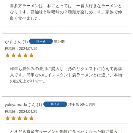
喜多方ラーメンは、私にとっては、一番大好きなラーメンと
なります。醤油味と味噌味の２種類が楽しめます。家族で仲
良く食べました。
かず
1
購入者
非公開
投稿日
2024/07/19
昨年も夏休みの昼用に購入し、孫のリクエストに応えて再購
入です。簡単なのにインスタント袋ラーメンとは違い、本物
の出来上がりです。
yukiyamada
1
購入者
埼玉県
50代
男性
投稿日
2024/04/29
ときどき喜多方ラーメンが無性に食べたくなった時に購入し