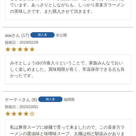
ています。あっさりとしながらも、しっかり喜多方ラーメン
の美味しさです。また購入させて頂きます。
aiai
17
購入者
非公開
投稿日
2024/02/29
みそとしょうゆの5食入りということで、家族みんなでおい
しく楽しめました。賞味期限が長く、常温保存できる点も良
かったです。
ケーティ
8
購入者
福岡県
投稿日
2023/10/01
私は豚骨スープに細麺で育って来ましたので、この喜多方ラ
ーメンの醤油味と味噌味スープ、太麺は殆ど馴染みがありま