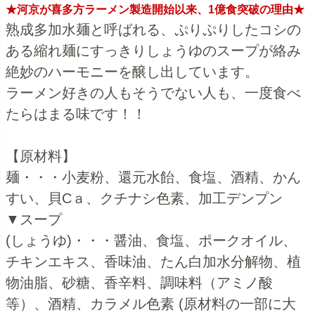
★河京が喜多方ラーメン製造開始以来、1億食突破の理由★
熟成多加水麺と呼ばれる、ぷりぷりしたコシの
ある縮れ麺にすっきりしょうゆのスープが絡み
絶妙のハーモニーを醸し出しています。
ラーメン好きの人もそうでない人も、一度食べ
たらはまる味です！！
【原材料】
麺・・・小麦粉、還元水飴、食塩、酒精、かん
すい、貝Cａ、クチナシ色素、加工デンプン
▼スープ
(しょうゆ)・・・醤油、食塩、ポークオイル、
チキンエキス、香味油、たん白加水分解物、植
物油脂、砂糖、香辛料、調味料（アミノ酸
等）、酒精、カラメル色素 (原材料の一部に大