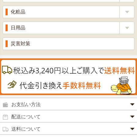
ローヤルゼリー
漢方茶
せきどめ
もち麦・十六穀米
化粧品
牡蠣エキス
青汁・豆乳
ビタミン剤
生姜
プロポリス
美容品
日用品
甘酒
滋養強壮
丼の素
黒にんにく
スキンクリーム＆美容パック
健康ドリンク
入浴剤
消炎鎮痛剤
災害対策
のど飴
プラセンタ
ウオッシュ＆ソープ
ヘアケア
肌・皮膚のお薬
うどん・そば
肝油
カイロその他
絆創膏
喜多方ラーメン
鉄
うがい薬
カレー・シチュー
ノコギリヤシ
殺菌消毒液
グルコサミン
鼻炎薬
お支払い方法
田七人参
便秘薬
クレジットカード(1 回払いのみ)
配送について
イチョウ葉
SSL 認証で暗号化処理していますので、 安心して
のりもの酔い
商品は日本郵便にて発送致します。
ご利用いただけます。
送料について
カルシウム
通常
2～4営業日以内に発送
致します。 メーカー取り寄せ商
強心剤