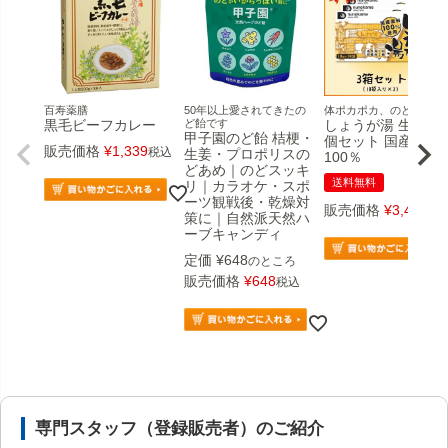
百寿薬膳
50年以上愛されてきたの
体ポカポカ、のどスッキ
黒毛ビーフカレー
ど飴です
しょうが湯 生姜湯 
甲子園のど飴 桔梗・
個セット 国産原料
販売価格
¥
1,339
税込
生姜・プロポリスの
100％
どあめ｜のどスッキ
送料無料
リ｜カラオケ・スポ
ーツ観戦後・乾燥対
販売価格
¥
3,456
税
策に｜自然派天然ハ
ーブキャンディ
定価
¥
648
のところ
販売価格
¥
648
税込
安心の医薬品販売体制と店舗情報
専門スタッフ（登録販売者）のご紹介