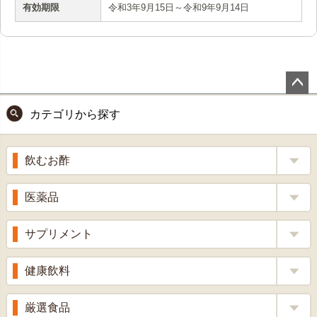
有効期限
令和3年9月15日～令和9年9月14日
ペー
カテゴリから探す
ジト
ップ
へ
飲むお酢
補酵素のちから
医薬品
くろ酢
風邪薬
サプリメント
りんご酢
胃腸薬
ウコン
健康飲料
ざくろ酢
整腸薬
乳酸菌
梅酢
健康茶
厳選食品
解熱鎮痛剤