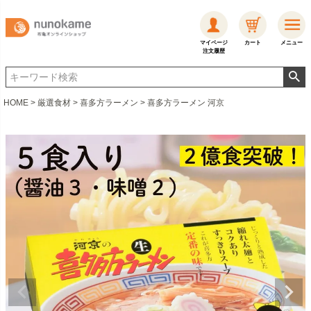
マイページ
カート
メニュー
注文履歴
HOME
厳選食材
喜多方ラーメン
喜多方ラーメン 河京