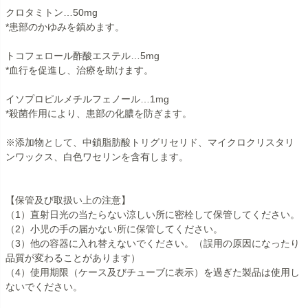
クロタミトン…50mg
*患部のかゆみを鎮めます。
トコフェロール酢酸エステル…5mg
*血行を促進し、治療を助けます。
イソプロピルメチルフェノール…1mg
*殺菌作用により、患部の化膿を防ぎます。
※添加物として、中鎖脂肪酸トリグリセリド、マイクロクリスタリ
ンワックス、白色ワセリンを含有します。
【保管及び取扱い上の注意】
（1）直射日光の当たらない涼しい所に密栓して保管してください。
（2）小児の手の届かない所に保管してください。
（3）他の容器に入れ替えないでください。（誤用の原因になったり
品質が変わることがあります）
（4）使用期限（ケース及びチューブに表示）を過ぎた製品は使用し
ないでください。