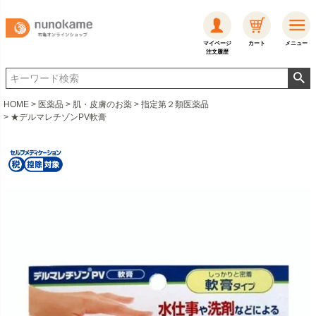
マイページ
カート
メニュー
注文履歴
HOME
医薬品
肌・皮膚のお薬
指定第２類医薬品
★デルマレチゾンPV軟膏