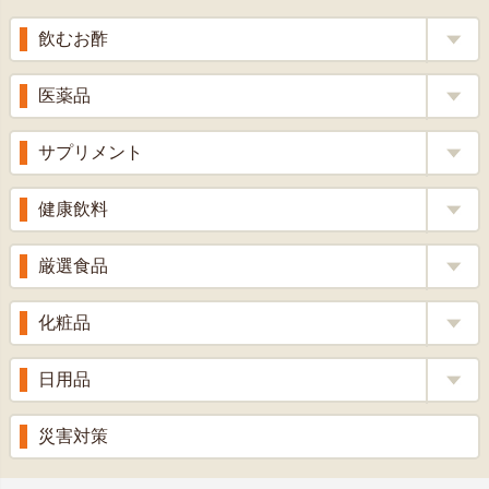
へ
飲むお酢
補酵素のちから
医薬品
くろ酢
風邪薬
サプリメント
りんご酢
胃腸薬
ウコン
健康飲料
ざくろ酢
整腸薬
乳酸菌
梅酢
健康茶
厳選食品
解熱鎮痛剤
ローヤルゼリー
漢方茶
せきどめ
もち麦・十六穀米
化粧品
牡蠣エキス
青汁・豆乳
ビタミン剤
生姜
プロポリス
美容品
日用品
甘酒
滋養強壮
丼の素
黒にんにく
スキンクリーム＆美容パック
健康ドリンク
入浴剤
消炎鎮痛剤
災害対策
のど飴
プラセンタ
ウオッシュ＆ソープ
ヘアケア
肌・皮膚のお薬
うどん・そば