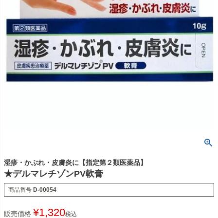
湿疹・かぶれ・皮膚炎に【指定第２類医薬品】
★デルマレチゾンPV軟膏
商品番号
D-00054
¥
1,320
販売価格
税込