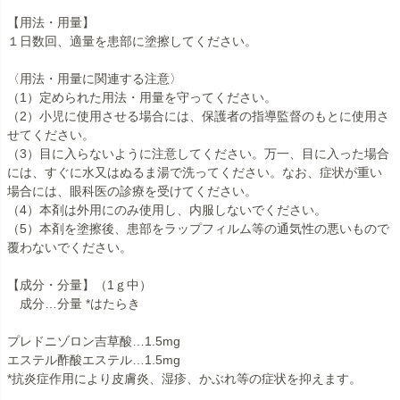
【用法・用量】
１日数回、適量を患部に塗擦してください。
〈用法・用量に関連する注意〉
（1）定められた用法・用量を守ってください。
（2）小児に使用させる場合には、保護者の指導監督のもとに使用さ
せてください。
（3）目に入らないように注意してください。万一、目に入った場合
には、すぐに水又はぬるま湯で洗ってください。なお、症状が重い
場合には、眼科医の診療を受けてください。
（4）本剤は外用にのみ使用し、内服しないでください。
（5）本剤を塗擦後、患部をラップフィルム等の通気性の悪いもので
覆わないでください。
【成分・分量】（1ｇ中）
成分…分量 *はたらき
プレドニゾロン吉草酸…1.5mg
エステル酢酸エステル…1.5mg
*抗炎症作用により皮膚炎、湿疹、かぶれ等の症状を抑えます。