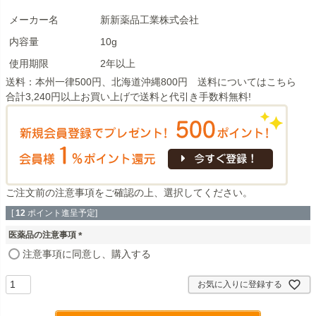
メーカー名
新新薬品工業株式会社
内容量
10g
使用期限
2年以上
送料：本州一律500円、北海道沖縄800円 送料については
こちら
合計3,240円以上お買い上げで送料と代引き手数料無料!
ご注文前の注意事項
をご確認の上、選択してください。
[
12
ポイント進呈予定]
医薬品の注意事項
(
注意事項に同意し、購入する
必
須
お気に入りに登録する
)