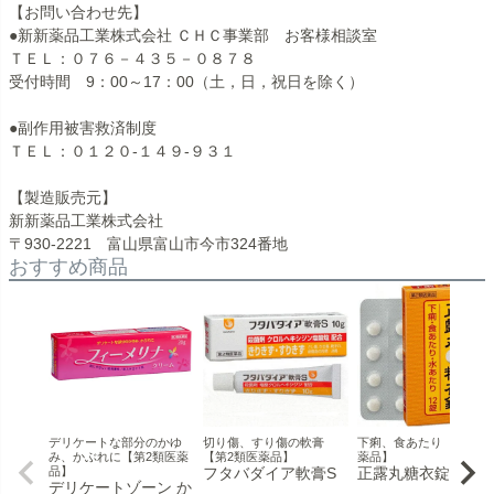
【お問い合わせ先】
●新新薬品工業株式会社 ＣＨＣ事業部 お客様相談室
ＴＥＬ：０７６－４３５－０８７８
受付時間 9：00～17：00（土，日，祝日を除く）
●副作用被害救済制度
ＴＥＬ：０１２０-１４９-９３１
【製造販売元】
新新薬品工業株式会社
〒930-2221 富山県富山市今市324番地
おすすめ商品
デリケートな部分のかゆ
切り傷、すり傷の軟膏
下痢、食あたり 【第2類
み、かぶれに【第2類医薬
【第2類医薬品】
薬品】
品】
フタバダイア軟膏S
正露丸糖衣錠
デリケートゾーン か