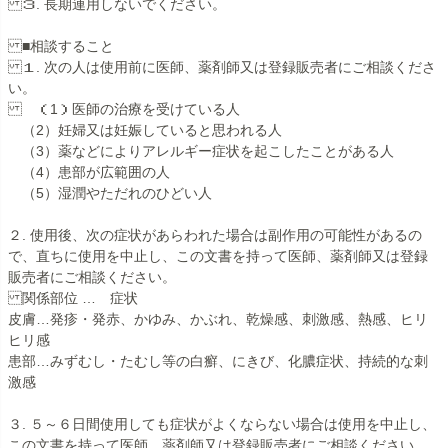
３. 長期連用しないでください。
■相談すること
１. 次の人は使用前に医師、薬剤師又は登録販売者にご相談くださ
い。
（1）医師の治療を受けている人
（2）妊婦又は妊娠していると思われる人
（3）薬などによりアレルギー症状を起こしたことがある人
（4）患部が広範囲の人
（5）湿潤やただれのひどい人
２. 使用後、次の症状があらわれた場合は副作用の可能性があるの
で、直ちに使用を中止し、この文書を持って医師、薬剤師又は登録
販売者にご相談ください。
関係部位 … 症状
皮膚…発疹・発赤、かゆみ、かぶれ、乾燥感、刺激感、熱感、ヒリ
ヒリ感
患部…みずむし・たむし等の白癬、にきび、化膿症状、持続的な刺
激感
３. ５～６日間使用しても症状がよくならない場合は使用を中止し、
この文書を持って医師、薬剤師又は登録販売者にご相談ください。