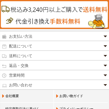
肝油
カイロその他
絆創膏
喜多方ラーメン
鉄
うがい薬
カレー・シチュー
ノコギリヤシ
殺菌消毒液
グルコサミン
鼻炎薬
お支払い方法
田七人参
便秘薬
クレジットカード(1 回払いのみ)
配送について
イチョウ葉
SSL 認証で暗号化処理していますので、 安心して
のりもの酔い
商品は日本郵便にて発送致します。
ご利用いただけます。
送料について
カルシウム
通常
2～4営業日以内に発送
致します。 メーカー取り寄せ商
強心剤
クロレラ
品、土日祝日、年末年始、弊社の休業日をはさむ場合は、4
返品・交換
3,240円（税込）未満・・・
通常商品
～5営業日以上かかる場合もございます。
目薬
本州一律
500円
コラーゲン
・お届け商品の交換・返品をご希望の場合は、
商品到着後一
営業時間
(営業日カレンダー参照)
代金引換
北海道・沖縄
800円
週間以内にメールまたはお電話にてご連絡ください。
水虫薬
宅配員に現金でお支払いください。手数料100円。
ビフィズス
・
営業時間は、9：00～17：00
・お客様のご都合による交換・返品の場合、送料はお客様負
お問い合わせ
※現在、救急箱・乳製品宅配をご利用のお客様は、担当営業
3,240円(税込)以上で手数料無料です。※ご注文者
となっております。（※土日祝祭日を除く）
痔の薬
担となります。また返金の際にかかる振込手数料はお客様の
員によるお届けとさせていただきます。
3,240円（税込）以上・・・
大豆イソフラボン
のご住所とお届け先のご住所が 異なる場合はご利
・お電話でのご連絡は営業時間内にお願い致します。
電話でのお問い合わせ(平日9:00～17:00)
ご負担となります。
会社概要
お買い物ガイド
送料無料
用いただけません。
0798-33-9985
口中薬
・お届け商品に汚損・破損等があった場合には、送料は弊社
ブルーベリー
にて負担いたします。
営業員支払い
尿トラブル
送料無料
特定商取引法に基づく
プライバシーポリシー