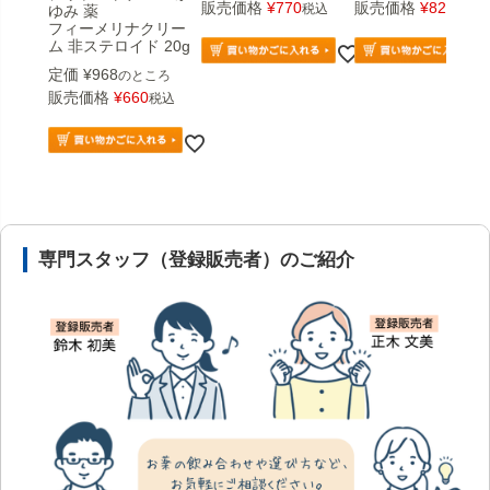
販売価格
¥
770
販売価格
¥
825
税込
税込
ゆみ 薬
フィーメリナクリー
ム 非ステロイド 20g
定価
¥
968
のところ
販売価格
¥
660
税込
安心の医薬品販売体制と店舗情報
専門スタッフ（登録販売者）のご紹介