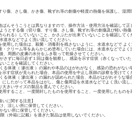
すり傷、さし傷、かき傷、靴ずれ等の創傷や軽度の熱傷を保護し、湿潤
急ばんそうこうとは異なりますので、操作方法・使用方法を確認して正
付しようとする傷（切り傷、すり傷、さし傷、靴ずれ等の創傷及び軽い熱
められる）していないこと、かさぶたが出来ていないことを確認してく
辺を水道水などでよく洗い流してください。
使用した場合は、殺菌・消毒剤を残さないように、水道水などで よく
・クリーム等をあらかじめ塗布していた場合には、水道水などでよく
した後、周囲の皮膚の水分をふき取って乾燥させてください。
、はがさずに毎日必ず１回は傷を観察し、感染を示す症状（赤くなってい
ないことを確認してください。
でてくる体液（ 滲出液 ）の漏れや本品のはがれがなく、感染の恐れがな
示す症状が見られた場合、本品の使用を中止し医師の診察を受けてく
でてくる体液（ 滲出液 ）の漏れが認められた場合、本品がはがれそうな
」にしたがって本品をはがし、傷と傷周辺を水道水などでよく洗い流し
り大きいサイズの製品を選んでください。
用すること、一度開封したものを使用すること、一度使用したものを
扱いに関する注意】
を避け、涼しい所に保管してください。
届かない所に保管してください。
使用期限（外箱に記載）を過ぎた製品は使用しないでください。
】