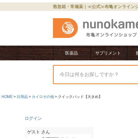
救急箱・常備薬｜≪公式≫布亀オンライン
医薬品
サプリメント
HOME
日用品
カイロその他
クイックパッド【大きめ】
ログイン
ゲスト
さん