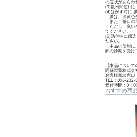
の症状があらわ
(3)数日間使
(4)はがす時
膿は、淡黄色か
また、傷口の周
ただし、臭いが
てください。
(5)貼付中に
ださい。
本品の使用によ
師の診察を受け
【本品について
阿蘇製薬株式
お客様相談窓口
TEL：096-232-
受付時間：9：0
おすすめ商