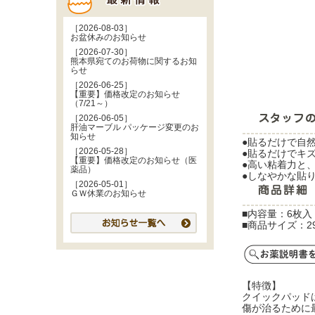
［2026-08-03］
お盆休みのお知らせ
［2026-07-30］
熊本県宛てのお荷物に関するお知
らせ
［2026-06-25］
【重要】価格改定のお知らせ
（7/21～）
［2026-06-05］
肝油マーブル パッケージ変更のお
知らせ
●貼るだけで自
［2026-05-28］
●貼るだけでキ
【重要】価格改定のお知らせ（医
●高い粘着力と
薬品）
●しなやかな貼
［2026-05-01］
ＧＷ休業のお知らせ
■内容量：6枚入
■商品サイズ：29
【特徴】
クイックパッド
傷が治るために