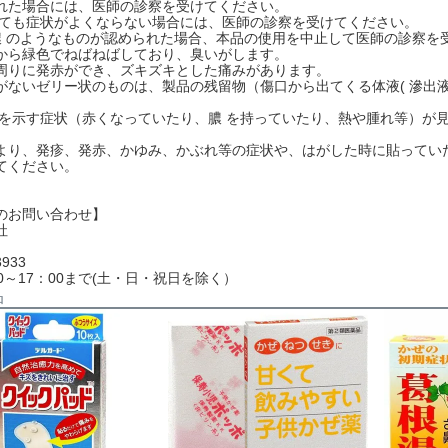
れた場合には、医師の診察を受けてください。
用しても症状がよくならない場合には、医師の診察を受けてください。
に 膿 のようなものが認められた場合、本品の使用を中止して医師の診察を
ら緑色でねばねばしており、臭いがします。
りに発赤ができ、ズキズキとした痛みがあります。
ないゼリー状のものは、製品の残留物（傷口から出てくる体液( 滲出液
感染を示す症状（赤くなっていたり、膿 を持っていたり、熱や腫れ等）
り、発疹、発赤、かゆみ、かぶれ等の症状や、はがした時に貼ってい
てください。
のお問い合わせ】
会社
3933
0～17：00まで(土・日・祝日を除く）
品