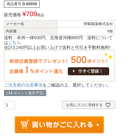
商品番号
D-00058
¥
709
販売価格
税込
メーカー名
阿蘇製薬株式会社
内容量
6枚
送料：本州一律500円、北海道沖縄800円 送料について
は
こちら
合計3,240円以上お買い上げで送料と代引き手数料無料!
ご注文前の注意事項
をご確認の上、選択してください。
[
13
ポイント進呈予定]
お気に入りに登録する