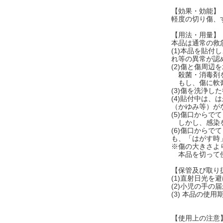
【効果・効能】
軽度の切り傷、
【用法・用量】
本品は通常の救
(1)本品を貼
れ等の異常が認
(2)傷と傷周
殺菌・消毒剤を
もし、傷に軟膏
(3)傷を洗浄
(4)貼付中は
（かゆみ等）が
(5)傷口から
しかし、感染を
(6)傷口から
も、「はがす時
※傷の大きさよ
本品を切って使
【保管及び取り
(1)直射日光
(2)小児の手の
(3) 本品の
【使用上の注意