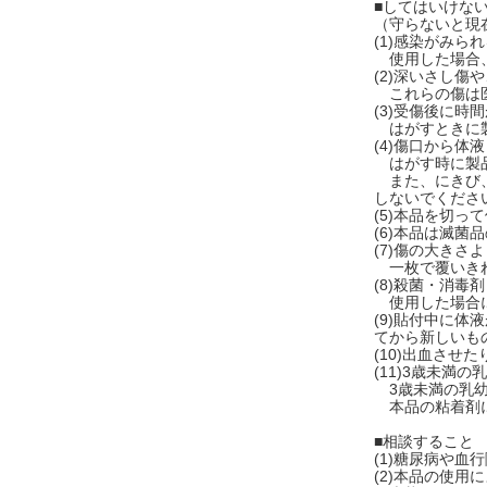
■してはいけな
（守らないと現
(1)感染がみ
使用した場合、
(2)深いさし
これらの傷は医
(3)受傷後に
はがすときに製
(4)傷口から体
はがす時に製品
また、にきび、
しないでくださ
(5)本品を切
(6)本品は滅
(7)傷の大き
一枚で覆いきれ
(8)殺菌・消
使用した場合に
(9)貼付中に
てから新しいも
(10)出血さ
(11)3歳未満
3歳未満の乳幼
本品の粘着剤に
■相談すること
(1)糖尿病や
(2)本品の使