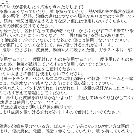
いこと
在の症状が悪化したり治癒が遅れたりします)
られる傷（赤くなっていたり、膿 を持っていたり、熱や腫れ等の異常が認
傷の悪化、発熱、治癒の遅れにつながる場合がありますので注意して
傷や、筋肉、骨又は腱が見えるような深い傷には使用しないでください。
師の診察を受けてください。
時間が経ったり、翌日になって傷が乾いたり、かさぶたがすでに出来てい
品がかさぶたにくっつくなどして、再び傷つける恐れがあります。
液（ 滲出液 ）がでていないような乾いた傷には使用しないでください。
が傷口にくっつくなどして、再び傷つける恐れがあります。
湿疹、虫さされ、皮膚炎、動物や人に咬まれた傷、ガラス・木片・砂
い。
って使用すること、一度開封したものを使用すること、一度使用したもの
菌品のため、包装が破損しているものは使用しないでください。
さより大きいサイズの製品をご使用ください。
ない大きさの傷には使用しないでください。
毒剤（ヨードチンキ、ベンザルコニウム塩化物等）や軟膏・クリームと一
は、水道水などで残さないようによく洗い流してください。
体液がもれたり、パッドが汚れたりはがれたり、多量の発汗があったとき
のに貼り替えて清潔にしてください。
せたり、再生した皮膚を取り除かないように、注意してゆっくりはがしてく
の乳幼児には使用しないでください。
児は皮膚がまだ薄い未発達の時期です。
より皮膚を傷つける恐れがありますので使用しないでください。
血行障害の治療を受けている方、ばんそうこう等にかぶれやすい方は医師
用により、傷の悪化、化膿、感染（赤くなっていたり、膿 を持っていた