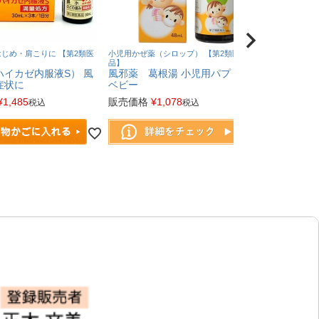
じめ・肩こりに 【第2類医
小児用かぜ薬（シロップ） 【第2類医薬
お一人様1個ま
品】
【指定第２類医
ハイカゼ内服液S） 風
風邪薬 葛根湯 小児用パプトン
鼻炎薬 鼻炎
症状に
ベビー
花粉 薬 鼻
¥
1,485
販売価格
¥
1,078
税込
税込
販売価格
¥
9