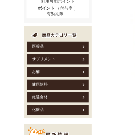
利用可能ポイント
ポイント
（付与率 ）
有効期限
医薬品
サプリメント
お酢
健康飲料
厳選食材
化粧品