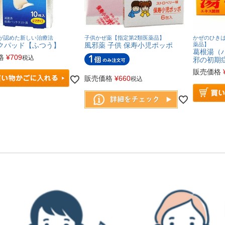
が認めた新しい治療法
子供かぜ薬【指定第2類医薬品】
かぜのひきは
クパッド【ふつう】
風邪薬 子供 保寿小児ポッポ
薬品】
葛根湯（
格
¥
709
税込
邪の初期
販売価格
販売価格
¥
660
税込