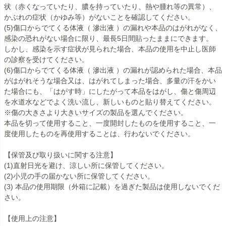
状（赤くなっていたり、膿を持っていたり、熱や腫れ等の異常）、
かぶれの症状（かゆみ等）がないことを確認してください。
(5)傷口からでてくる体液（ 滲出液 ）の漏れや本品のはがれがなく、
感染の恐れがない場合に限り、最長5日間貼ったままにできます。
しかし、感染を示す症状が見られた場合、本品の使用を中止し医師
の診察を受けてください。
(6)傷口からでてくる体液（ 滲出液 ）の漏れが認められた場合、本品
がはがれそうな場合又は、はがれてしまった場合、多量の汗をかい
た場合にも、「はがす時」にしたがって本品をはがし、傷と傷周辺
を水道水などでよく洗い流し、新しいものと貼り替えてください。
※傷の大きさより大きいサイズの製品を選んでください。
本品を切って使用すること、一度開封したものを使用すること、一
度使用したものを再使用することは、行わないでください。
【保管及び取り扱いに関する注意】
(1)直射日光を避け、涼しい所に保管してください。
(2)小児の手の届かない所に保管してください。
(3) 本品の使用期限（外箱に記載）を過ぎた製品は使用しないでくだ
さい。
【使用上の注意】