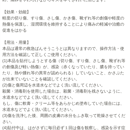
【効果・効能】
軽度の切り傷、すり傷、さし傷、かき傷、靴ずれ等の創傷や軽度の
熱傷を保護し、湿潤環境を維持することにより痛みの軽減や治癒の
促進をはかる
【用法・用量】
本品は通常の救急ばんそうこうとは異なりますので、操作方法・使
用方法を確認して正しくご使用ください。
(1)本品を貼付しようとする傷（切り傷、すり傷、さし傷、靴ずれ等
の創傷及び軽い熱傷）が、感染（赤くなっていたり、膿を持ってい
たり、熱や腫れ等の異常が認められる）していないこと、かさぶた
が出来ていないことを確認してください。
(2)傷と傷周辺を水道水などでよく洗い流してください。
殺菌・消毒剤を使用した場合は、殺菌・消毒剤を残さないように、
水道水などでよく洗い流してください。
もし、傷に軟膏・クリーム等をあらかじめ塗布していた場合には、
水道水などでよく洗い流してください。
(3)傷を洗浄した後、周囲の皮膚の水分をふき取って乾燥させてくだ
さい。
(4)貼付中は、はがさずに毎日必ず１回は傷を観察し、感染を示す症