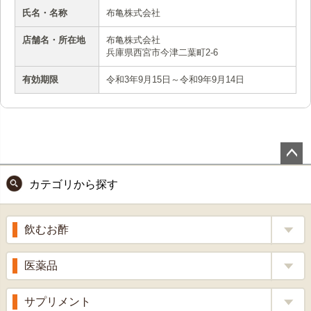
氏名・名称
布亀株式会社
店舗名・所在地
布亀株式会社
兵庫県西宮市今津二葉町2-6
有効期限
令和3年9月15日～令和9年9月14日
ペー
カテゴリから探す
ジト
ップ
へ
飲むお酢
補酵素のちから
医薬品
くろ酢
風邪薬
サプリメント