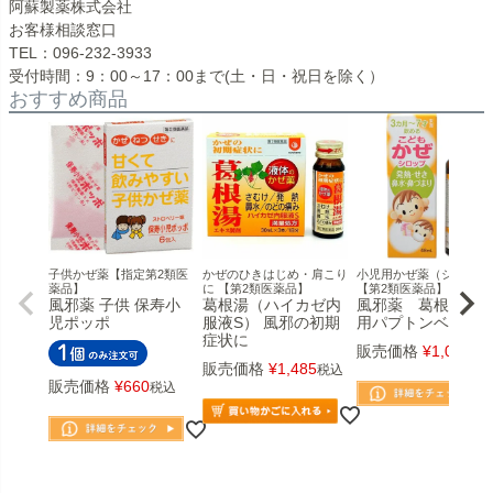
阿蘇製薬株式会社
お客様相談窓口
TEL：096-232-3933
受付時間：9：00～17：00まで(土・日・祝日を除く）
おすすめ商品
子供かぜ薬【指定第2類医
かぜのひきはじめ・肩こり
小児用かぜ薬（シロップ
薬品】
に 【第2類医薬品】
【第2類医薬品】
風邪薬 子供 保寿小
葛根湯（ハイカゼ内
風邪薬 葛根湯 小
児ポッポ
服液S） 風邪の初期
用パプトンベビー
症状に
販売価格
¥
1,078
税
販売価格
¥
1,485
税込
販売価格
¥
660
税込