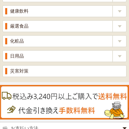
りんご酢
胃腸薬
ウコン
健康飲料
ざくろ酢
整腸薬
乳酸菌
梅酢
健康茶
厳選食品
解熱鎮痛剤
ローヤルゼリー
漢方茶
せきどめ
もち麦・十六穀米
化粧品
牡蠣エキス
青汁・豆乳
ビタミン剤
生姜
プロポリス
美容品
日用品
甘酒
滋養強壮
丼の素
黒にんにく
スキンクリーム＆美容パック
健康ドリンク
入浴剤
消炎鎮痛剤
災害対策
のど飴
プラセンタ
ウオッシュ＆ソープ
ヘアケア
肌・皮膚のお薬
うどん・そば
肝油
カイロその他
絆創膏
喜多方ラーメン
鉄
うがい薬
カレー・シチュー
ノコギリヤシ
殺菌消毒液
グルコサミン
鼻炎薬
お支払い方法