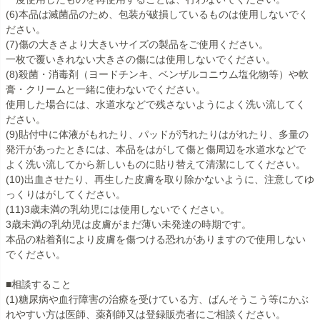
(6)本品は滅菌品のため、包装が破損しているものは使用しないでく
ださい。
(7)傷の大きさより大きいサイズの製品をご使用ください。
一枚で覆いきれない大きさの傷には使用しないでください。
(8)殺菌・消毒剤（ヨードチンキ、ベンザルコニウム塩化物等）や軟
膏・クリームと一緒に使わないでください。
使用した場合には、水道水などで残さないようによく洗い流してく
ださい。
(9)貼付中に体液がもれたり、パッドが汚れたりはがれたり、多量の
発汗があったときには、本品をはがして傷と傷周辺を水道水などで
よく洗い流してから新しいものに貼り替えて清潔にしてください。
(10)出血させたり、再生した皮膚を取り除かないように、注意してゆ
っくりはがしてください。
(11)3歳未満の乳幼児には使用しないでください。
3歳未満の乳幼児は皮膚がまだ薄い未発達の時期です。
本品の粘着剤により皮膚を傷つける恐れがありますので使用しない
でください。
■相談すること
(1)糖尿病や血行障害の治療を受けている方、ばんそうこう等にかぶ
れやすい方は医師、薬剤師又は登録販売者にご相談ください。