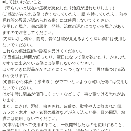
■してはいけないこと
（守らないと現在の症状が悪化したり治癒が遅れたりします)
(1)感染がみられる傷（赤くなっていたり、膿 を持っていたり、熱や
腫れ等の異常が認められる傷）には使用しないでください。
使用した場合、傷の悪化、発熱、治癒の遅れにつながる場合があり
ますので注意してください。
(2)深いさし傷や、筋肉、骨又は腱が見えるような深い傷には使用し
ないでください。
これらの傷は医師の診察を受けてください。
(3)受傷後に時間が経ったり、翌日になって傷が乾いたり、かさぶた
がすでに出来ている傷には使用しないでください。
はがすときに製品がかさぶたにくっつくなどして、再び傷つける恐
れがあります。
(4)傷口から体液（ 滲出液 ）がでていないような乾いた傷には使用し
ないでください。
はがす時に製品が傷口にくっつくなどして、再び傷つける恐れがあ
ります。
また、にきび、湿疹、虫さされ、皮膚炎、動物や人に咬まれた傷、
ガラス・木片・砂・衣類の繊維などが入り込んだ傷、目の周辺、粘
膜には使用しないでください。
(5)本品を切って使用すること、一度開封したものを使用すること、
一度使用したものを再使用することは、行わないでください。