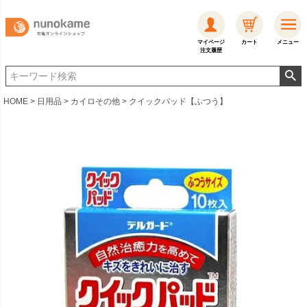
マイページ
カート
メニュー
注文履歴
HOME
日用品
カイロその他
クイックパッド【ふつう】