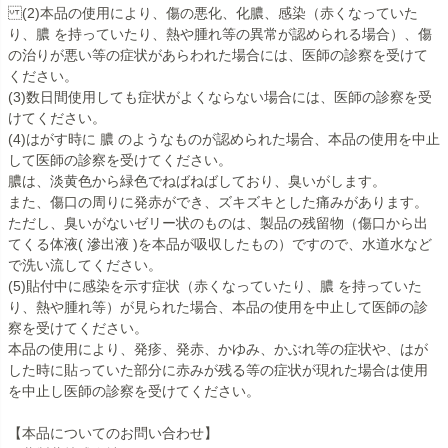
(2)本品の使用により、傷の悪化、化膿、感染（赤くなっていた
り、膿 を持っていたり、熱や腫れ等の異常が認められる場合）、傷
の治りが悪い等の症状があらわれた場合には、医師の診察を受けて
ください。
(3)数日間使用しても症状がよくならない場合には、医師の診察を受
けてください。
(4)はがす時に 膿 のようなものが認められた場合、本品の使用を中止
して医師の診察を受けてください。
膿は、淡黄色から緑色でねばねばしており、臭いがします。
また、傷口の周りに発赤ができ、ズキズキとした痛みがあります。
ただし、臭いがないゼリー状のものは、製品の残留物（傷口から出
てくる体液( 滲出液 )を本品が吸収したもの）ですので、水道水など
で洗い流してください。
(5)貼付中に感染を示す症状（赤くなっていたり、膿 を持っていた
り、熱や腫れ等）が見られた場合、本品の使用を中止して医師の診
察を受けてください。
本品の使用により、発疹、発赤、かゆみ、かぶれ等の症状や、はが
した時に貼っていた部分に赤みが残る等の症状が現れた場合は使用
を中止し医師の診察を受けてください。
【本品についてのお問い合わせ】