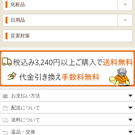
せきどめ
もち麦・十六穀米
化粧品
牡蠣エキス
青汁・豆乳
ビタミン剤
生姜
プロポリス
美容品
日用品
甘酒
滋養強壮
丼の素
黒にんにく
スキンクリーム＆美容パック
健康ドリンク
入浴剤
消炎鎮痛剤
災害対策
のど飴
プラセンタ
ウオッシュ＆ソープ
ヘアケア
肌・皮膚のお薬
うどん・そば
肝油
カイロその他
絆創膏
喜多方ラーメン
鉄
うがい薬
カレー・シチュー
ノコギリヤシ
殺菌消毒液
グルコサミン
鼻炎薬
お支払い方法
田七人参
便秘薬
クレジットカード(1 回払いのみ)
配送について
イチョウ葉
SSL 認証で暗号化処理していますので、 安心して
のりもの酔い
商品は日本郵便にて発送致します。
ご利用いただけます。
送料について
カルシウム
通常
2～4営業日以内に発送
致します。 メーカー取り寄せ商
強心剤
クロレラ
品、土日祝日、年末年始、弊社の休業日をはさむ場合は、4
返品・交換