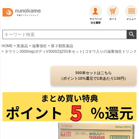
マイページ
カート
メニュー
注文履歴
HOME
医薬品
滋養強壮
第３類医薬品
タウリン3000mg(ボディV3000Z)[250本セット] ゴオウ入りの滋養強壮ドリンク
500本セットはこちら
（ポイント10%還元で1本あたり138円）