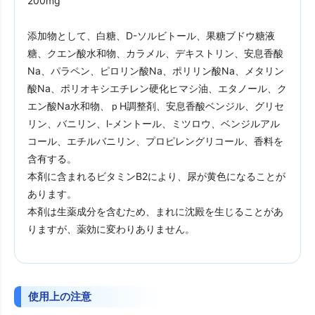
200mg
添加物として、白糖、D-ソルビトール、果糖ブドウ糖液
糖、クエン酸水和物、カラメル、デキストリン、安息香酸
Na、パラペン、ピロリン酸Na、ポリリン酸Na、メタリン
酸Na、ポリオキシエチレン硬化ヒマシ油、エタノール、ク
エン酸Na水和物、ｐH調整剤、安息香酸ベンジル、グリセ
リン、バニリン、l-メントール、ミツロウ、ベンジルアル
コール、エチルバニリン、プロピレングリコール、香料を
含有する。
本剤に含まれるビタミンB2により、尿が黄色になることが
あります。
本剤は生薬成分を含むため、まれに沈殿を生じることがあ
りますが、薬効に変わりありません。
使用上の注意