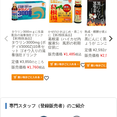
タウリン3000ｍｇに生薬
かぜのひきはじめ・肩こり
熟成・醗酵が産んだ新た
配合の滋養強壮ドリンク
に 【第2類医薬品】
チカラ
【第3類医薬品】
葛根湯（ハイカゼ内
黒にんにく黒生姜 
タウリン3000mg (ボ
服液S） 風邪の初期
ょうが ニンニク
ディV3000Z)10本セ
症状に
定価
¥
2,592
のところ
ット ゴオウ入りの滋
販売価格
¥
1,485
税込
養強壮ドリンク
販売価格
¥
2,592
税
定価
¥
3,850
のところ
販売価格
¥
1,760
税込
安心の医薬品販売体制と店舗情報
専門スタッフ（登録販売者）のご紹介