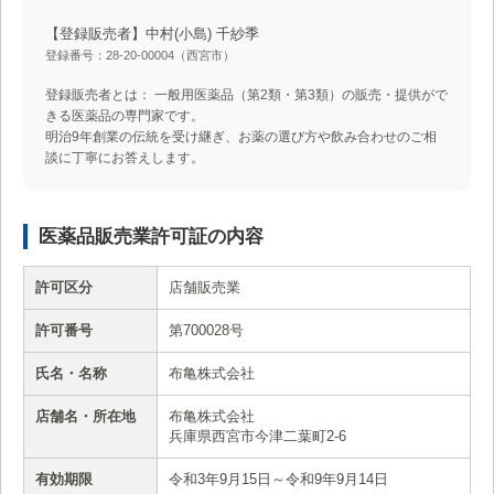
【登録販売者】中村(小島) 千紗季
登録番号：28-20-00004（西宮市）
登録販売者とは： 一般用医薬品（第2類・第3類）の販売・提供がで
きる医薬品の専門家です。
明治9年創業の伝統を受け継ぎ、お薬の選び方や飲み合わせのご相
談に丁寧にお答えします。
医薬品販売業許可証の内容
許可区分
店舗販売業
許可番号
第700028号
氏名・名称
布亀株式会社
店舗名・所在地
布亀株式会社
兵庫県西宮市今津二葉町2-6
有効期限
令和3年9月15日～令和9年9月14日