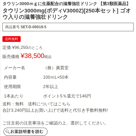
タウリン3000ｍｇに生薬配合の滋養強壮ドリンク 【第3類医薬品】
タウリン3000mg(ボディV3000Z)[250本セット] ゴオ
ウ入りの滋養強壮ドリンク
商品番号
SET-D-00019-5
送料無料
定価
¥
96,250
のところ
¥
38,500
販売価格
税込
メーカー名
（株）廣貫堂
内容量
100ｍL×50本
使用期限
2年以上
1本あたり
ポイント5％還元で146円
送料：無料 送料については
こちら
合計3,240円以上お買い上げで送料と代引き手数料無料!
ご注文前の注意事項
をご確認の上、選択してください。