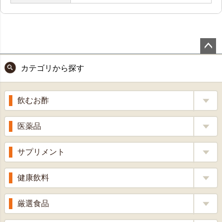
ペー
カテゴリから探す
ジト
ップ
へ
飲むお酢
補酵素のちから
医薬品
くろ酢
風邪薬
サプリメント
りんご酢
胃腸薬
ウコン
健康飲料
ざくろ酢
整腸薬
乳酸菌
梅酢
健康茶
厳選食品
解熱鎮痛剤
ローヤルゼリー
漢方茶