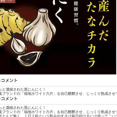
っと濃縮された黒にんにく！
級ブランドの「福地ホワイト六片」を自己醗酵させ、じっくり熟成させ
っと濃縮された黒にんにく！
級ブランドの「福地ホワイト六片」を自己醗酵させ、じっくり熟成させ
ほとんど無く、１日２粒という飲みやすさは毎日続けるには持ってこい