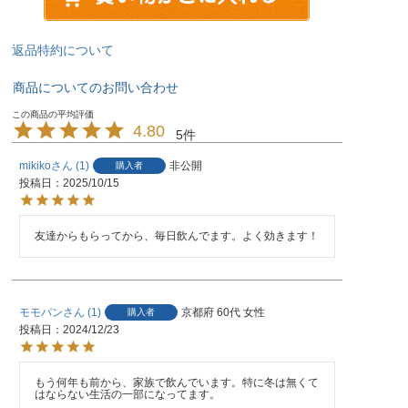
返品特約について
商品についてのお問い合わせ
4.80
5
mikiko
1
非公開
購入者
投稿日
2025/10/15
友達からもらってから、毎日飲んでます。よく効きます！
モモパン
1
京都府
60代
女性
購入者
投稿日
2024/12/23
もう何年も前から、家族で飲んでいます。特に冬は無くて
はならない生活の一部になってます。