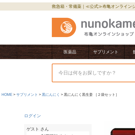
救急箱・常備薬｜≪公式≫布亀オンライン
医薬品
サプリメント
HOME
サプリメント
黒にんにく
黒にんにく黒生姜 ［２袋セット］
ログイン
ゲスト
さん