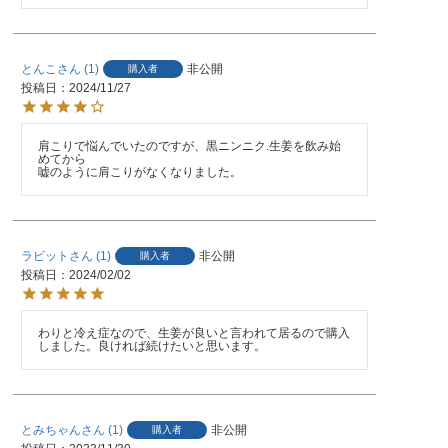
とんこ
1
非公開
購入者
投稿日
2024/11/27
肩こりで悩んでいたのですが、黒ニンニク.生姜を飲み始
めてから

嘘のように肩こりがなくなりました。
ラビット
1
非公開
購入者
投稿日
2024/02/02
わりと冷え症なので、生姜が良いと言われて居るので購入
しました。良ければ続けたいと思います。
とみちゃん
1
非公開
購入者