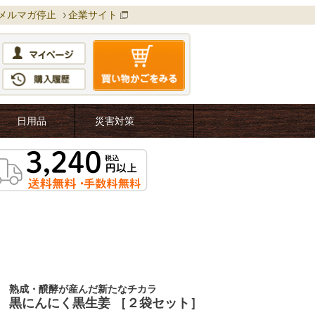
メルマガ停止
企業サイト
日用品
災害対策
熟成・醗酵が産んだ新たなチカラ
黒にんにく黒生姜 ［２袋セット］