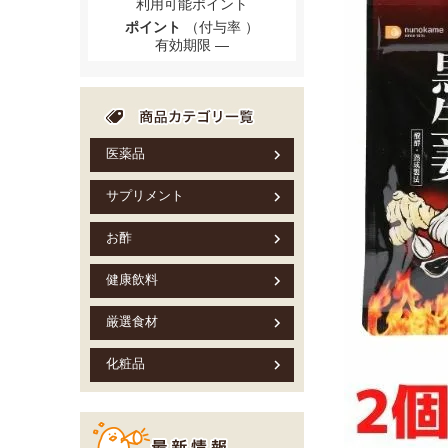
利用可能ポイント
ポイント
（付与率 ）
有効期限
医薬品
サプリメント
お酢
健康飲料
厳選食材
化粧品