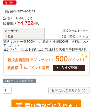
送料無料
商品番号
SET-H-00159
定価
¥
5,184
のところ
¥
4,752
販売価格
税込
メーカー名
株式会社エイチビー
内容量
1袋／80粒入り ｘ ２
送料：本社一律500円、北海道・沖縄800円 送料につい
ては
こちら
合計3,240円以上お買い上げで送料と代引き手数料無料!
[
44
ポイント進呈予定]
お気に入りに登録する