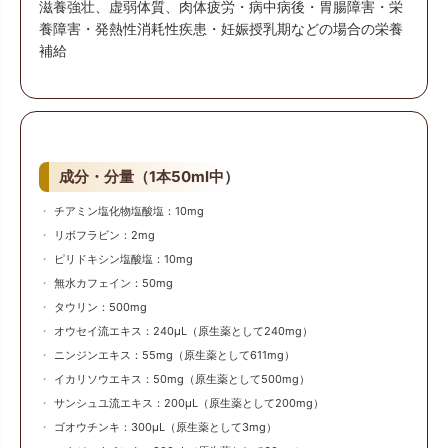
滋養強壮、虚弱体質、肉体疲労・病中病後・胃腸障害・栄
養障害・発熱性消耗性疾患・妊娠授乳期などの場合の栄養
補給
成分・分量（1本50ml中）
チアミン塩化物塩酸塩：10mg
リボフラビン：2mg
ピリドキシン塩酸塩：10mg
無水カフェイン：50mg
タウリン：500mg
オウセイ流エキス：240μL（原生薬として240mg）
ニンジンエキス：55mg（原生薬として611mg）
イカリソウエキス：50mg（原生薬として500mg）
サンシュユ流エキス：200μL（原生薬として200mg）
ゴオウチンキ：300μL（原生薬として3mg）