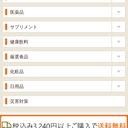
補酵素のちから
医薬品
くろ酢
風邪薬
サプリメント
りんご酢
胃腸薬
ウコン
健康飲料
ざくろ酢
整腸薬
乳酸菌
梅酢
健康茶
厳選食品
解熱鎮痛剤
ローヤルゼリー
漢方茶
せきどめ
もち麦・十六穀米
化粧品
牡蠣エキス
青汁・豆乳
ビタミン剤
生姜
プロポリス
美容品
日用品
甘酒
滋養強壮
丼の素
黒にんにく
スキンクリーム＆美容パック
健康ドリンク
入浴剤
災害対策
消炎鎮痛剤
のど飴
プラセンタ
ウオッシュ＆ソープ
ヘアケア
肌・皮膚のお薬
うどん・そば
肝油
カイロその他
絆創膏
喜多方ラーメン