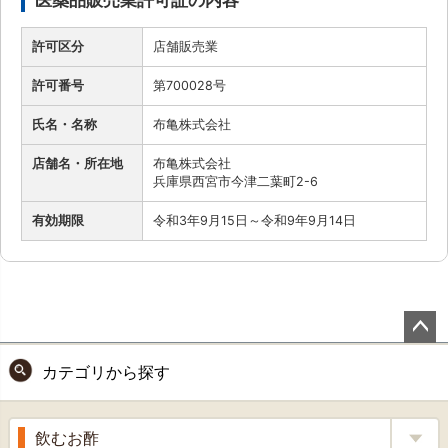
許可区分
店舗販売業
許可番号
第700028号
氏名・名称
布亀株式会社
店舗名・所在地
布亀株式会社
兵庫県西宮市今津二葉町2-6
有効期限
令和3年9月15日～令和9年9月14日
ペー
カテゴリから探す
ジト
ップ
へ
飲むお酢