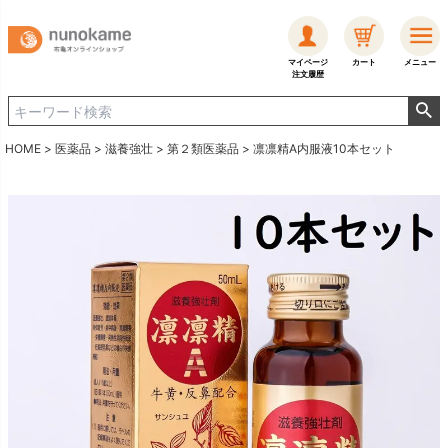
マイページ
カート
メニュー
注文履歴
HOME
医薬品
滋養強壮
第２類医薬品
凛凛精A内服液10本セット