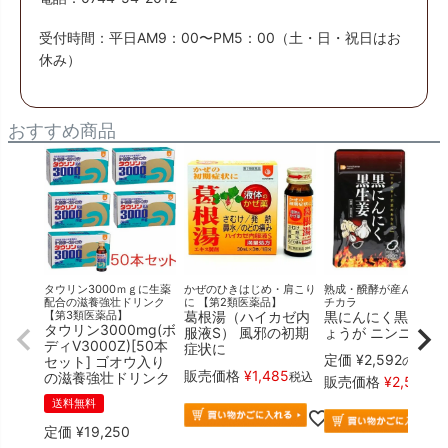
受付時間：平日AM9：00〜PM5：00（土・日・祝日はお
休み）
おすすめ商品
タウリン3000ｍｇに生薬
かぜのひきはじめ・肩こり
熟成・醗酵が産んだ新た
配合の滋養強壮ドリンク
に 【第2類医薬品】
チカラ
【第3類医薬品】
葛根湯（ハイカゼ内
黒にんにく黒生姜 
タウリン3000mg(ボ
服液S） 風邪の初期
ょうが ニンニク
ディV3000Z)[50本
症状に
定価
¥
2,592
セット] ゴオウ入り
のとこ
販売価格
¥
1,485
の滋養強壮ドリンク
税込
販売価格
¥
2,592
税
送料無料
定価
¥
19,250