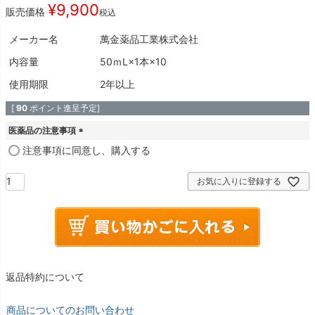
¥
9,900
販売価格
税込
メーカー名
萬金薬品工業株式会社
内容量
50ｍL×1本×10
使用期限
2年以上
[
90
ポイント進呈予定]
医薬品の注意事項
(
注意事項に同意し、購入する
必
須
お気に入りに登録する
)
返品特約について
商品についてのお問い合わせ