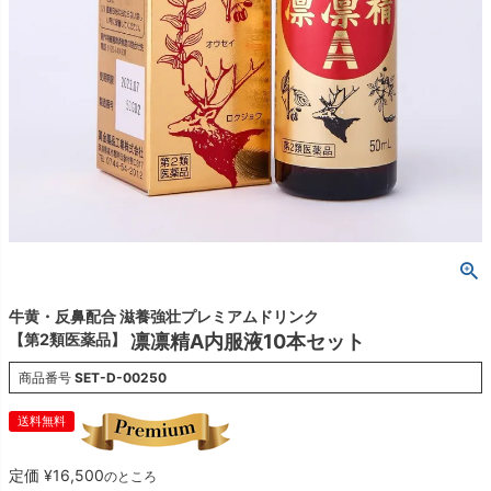
牛黄・反鼻配合 滋養強壮プレミアムドリンク
【第2類医薬品】
凛凛精A内服液10本セット
商品番号
SET-D-00250
送料無料
定価
¥
16,500
のところ