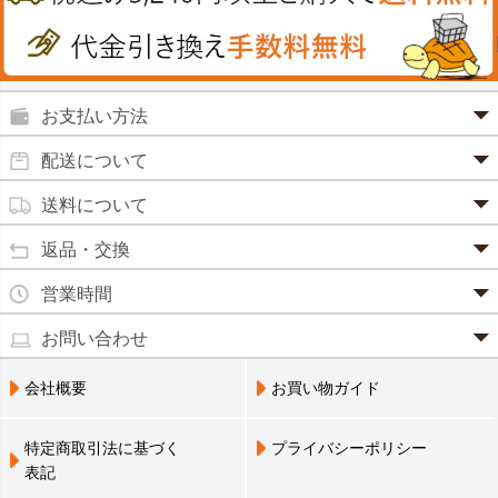
鉄
うがい薬
カレー・シチュー
ノコギリヤシ
殺菌消毒液
グルコサミン
お支払い方法
鼻炎薬
田七人参
クレジットカード(1 回払いのみ)
配送について
便秘薬
イチョウ葉
SSL 認証で暗号化処理していますので、 安心して
商品は日本郵便にて発送致します。
送料について
のりもの酔い
ご利用いただけます。
カルシウム
通常
2～4営業日以内に発送
致します。 メーカー取り寄せ商
品、土日祝日、年末年始、弊社の休業日をはさむ場合は、4
返品・交換
強心剤
クロレラ
3,240円（税込）未満・・・
通常商品
～5営業日以上かかる場合もございます。
本州一律
500円
・お届け商品の交換・返品をご希望の場合は、
商品到着後一
目薬
営業時間
(営業日カレンダー参照)
コラーゲン
週間以内にメールまたはお電話にてご連絡ください。
北海道・沖縄
800円
・
営業時間は、9：00～17：00
水虫薬
お問い合わせ
代金引換
ビフィズス
・お客様のご都合による交換・返品の場合、送料はお客様負
となっております。（※土日祝祭日を除く）
※現在、救急箱・乳製品宅配をご利用のお客様は、担当営業
3,240円（税込）以上・・・
宅配員に現金でお支払いください。手数料100円。
痔の薬
担となります。また返金の際にかかる振込手数料はお客様の
電話でのお問い合わせ(平日9:00～17:00)
員によるお届けとさせていただきます。
会社概要
お買い物ガイド
大豆イソフラボン
送料無料
3,240円(税込)以上で手数料無料です。※ご注文者
0798-33-9985
・お電話でのご連絡は営業時間内にお願い致します。
ご負担となります。
のご住所とお届け先のご住所が 異なる場合はご利
口中薬
ブルーベリー
用いただけません。
・お届け商品に汚損・破損等があった場合には、送料は弊社
特定商取引法に基づく
プライバシーポリシー
送料無料
営業員お届け
尿トラブル
にて負担いたします。
表記
ビタミンC
営業員支払い