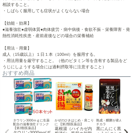
相談すること。
・しばらく服用しても症状がよくならない場合
【効能・効果】
●滋養強壮●虚弱体質●肉体疲労・病中病後・食欲不振・栄養障害・発
熱性消耗性疾患・産前産後などの場合の栄養補給
【用法・用量】
成人（15歳以上）１日１本（100ml）を服用する。
・用法用量を厳守すること。（他のビタミン等を含有する製品をど
うじにしようする場合には過剰摂取等に注意すること）
おすすめ商品
タウリン3000ｍｇに生薬
かぜのひきはじめ・肩こり
熟成・醗酵が産んだ新た
配合の滋養強壮ドリンク
に 【第2類医薬品】
チカラ
【第3類医薬品】
葛根湯（ハイカゼ内
黒にんにく黒生姜 
タウリン3000mg(ボ