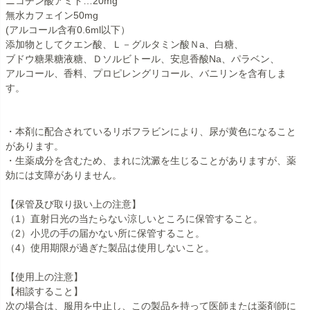
ニコチン酸アミド…20mg
無水カフェイン50mg
(アルコール含有0.6ml以下）
添加物としてクエン酸、Ｌ－グルタミン酸Ｎa、白糖、
ブドウ糖果糖液糖、Ｄソルビトール、安息香酸Na、パラベン、
アルコール、香料、プロピレングリコール、バニリンを含有しま
す。
・本剤に配合されているリボフラビンにより、尿が黄色になること
があります。
・生薬成分を含むため、まれに沈澱を生じることがありますが、薬
効には支障がありません。
【保管及び取り扱い上の注意】
（1）直射日光の当たらない涼しいところに保管すること。
（2）小児の手の届かない所に保管すること。
（4）使用期限が過ぎた製品は使用しないこと。
【使用上の注意】
【相談すること】
次の場合は、服用を中止し、この製品を持って医師または薬剤師に