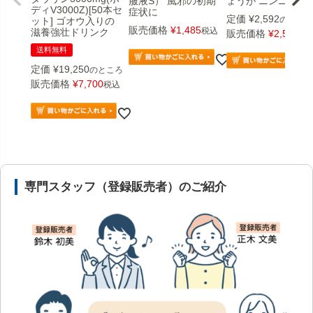
服液S） 風邪の初期
ょうが ニンニク
ディV3000Z)[50本セ
症状に
定価
¥
2,592
のところ
ット] ゴオウ入りの
販売価格
¥
1,485
税込
滋養強壮ドリンク
販売価格
¥
2,592
税
送料無料
定価
¥
19,250
のところ
販売価格
¥
7,700
税込
安心の医薬品販売体制と店舗情報
専門スタッフ（登録販売者）のご紹介