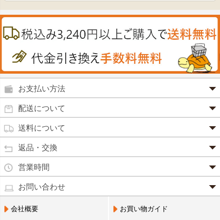
ヘアケア
肌・皮膚のお薬
うどん・そば
肝油
カイロその他
絆創膏
喜多方ラーメン
鉄
うがい薬
カレー・シチュー
ノコギリヤシ
殺菌消毒液
グルコサミン
鼻炎薬
お支払い方法
田七人参
便秘薬
クレジットカード(1 回払いのみ)
配送について
イチョウ葉
SSL 認証で暗号化処理していますので、 安心して
のりもの酔い
商品は日本郵便にて発送致します。
ご利用いただけます。
送料について
カルシウム
通常
2～4営業日以内に発送
致します。 メーカー取り寄せ商
強心剤
クロレラ
品、土日祝日、年末年始、弊社の休業日をはさむ場合は、4
返品・交換
3,240円（税込）未満・・・
通常商品
～5営業日以上かかる場合もございます。
目薬
本州一律
500円
コラーゲン
・お届け商品の交換・返品をご希望の場合は、
商品到着後一
営業時間
(営業日カレンダー参照)
代金引換
北海道・沖縄
800円
週間以内にメールまたはお電話にてご連絡ください。
水虫薬
宅配員に現金でお支払いください。手数料100円。
ビフィズス
・
営業時間は、9：00～17：00
・お客様のご都合による交換・返品の場合、送料はお客様負
お問い合わせ
※現在、救急箱・乳製品宅配をご利用のお客様は、担当営業
3,240円(税込)以上で手数料無料です。※ご注文者
となっております。（※土日祝祭日を除く）
痔の薬
担となります。また返金の際にかかる振込手数料はお客様の
員によるお届けとさせていただきます。
3,240円（税込）以上・・・
大豆イソフラボン
のご住所とお届け先のご住所が 異なる場合はご利
・お電話でのご連絡は営業時間内にお願い致します。
電話でのお問い合わせ(平日9:00～17:00)
ご負担となります。
会社概要
お買い物ガイド
送料無料
用いただけません。
0798-33-9985
口中薬
・お届け商品に汚損・破損等があった場合には、送料は弊社