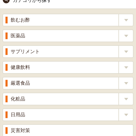
カテゴリから探す
ジト
ップ
へ
飲むお酢
補酵素のちから
医薬品
くろ酢
風邪薬
サプリメント
りんご酢
胃腸薬
ウコン
健康飲料
ざくろ酢
整腸薬
乳酸菌
梅酢
健康茶
厳選食品
解熱鎮痛剤
ローヤルゼリー
漢方茶
せきどめ
もち麦・十六穀米
化粧品
牡蠣エキス
青汁・豆乳
ビタミン剤
生姜
プロポリス
美容品
日用品
甘酒
滋養強壮
丼の素
黒にんにく
スキンクリーム＆美容パック
健康ドリンク
入浴剤
消炎鎮痛剤
災害対策
のど飴
プラセンタ
ウオッシュ＆ソープ