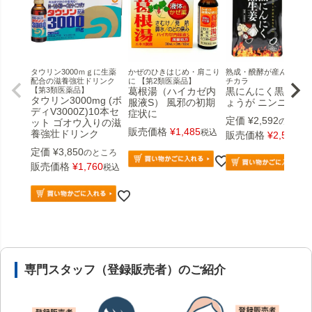
タウリン3000ｍｇに生薬
かぜのひきはじめ・肩こり
熟成・醗酵が産んだ新た
配合の滋養強壮ドリンク
に 【第2類医薬品】
チカラ
【第3類医薬品】
葛根湯（ハイカゼ内
黒にんにく黒生姜 
タウリン3000mg (ボ
服液S） 風邪の初期
ょうが ニンニク
ディV3000Z)10本セ
症状に
定価
¥
2,592
のところ
ット ゴオウ入りの滋
販売価格
¥
1,485
税込
養強壮ドリンク
販売価格
¥
2,592
税
定価
¥
3,850
のところ
販売価格
¥
1,760
税込
安心の医薬品販売体制と店舗情報
専門スタッフ（登録販売者）のご紹介