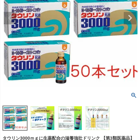
タウリン3000ｍｇに生薬配合の滋養強壮ドリンク 【第3類医薬品】