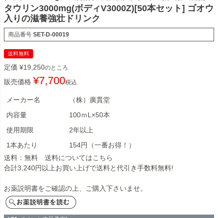
タウリン3000mg(ボディV3000Z)[50本セット] ゴオウ
入りの滋養強壮ドリンク
商品番号
SET-D-00019
送料無料
定価
¥
19,250
のところ
¥
7,700
販売価格
税込
メーカー名
（株）廣貫堂
内容量
100ｍL×50本
使用期限
2年以上
1本あたり
154円（一番お得！）
送料：無料 送料については
こちら
合計3,240円以上お買い上げで送料と代引き手数料無料!
お薬説明書をご確認の上、ご購入下さいませ。