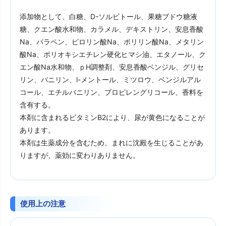
添加物として、白糖、D-ソルビトール、果糖ブドウ糖液
糖、クエン酸水和物、カラメル、デキストリン、安息香酸
Na、パラペン、ピロリン酸Na、ポリリン酸Na、メタリン
酸Na、ポリオキシエチレン硬化ヒマシ油、エタノール、ク
エン酸Na水和物、ｐH調整剤、安息香酸ベンジル、グリセ
リン、バニリン、l-メントール、ミツロウ、ベンジルアル
コール、エチルバニリン、プロピレングリコール、香料を
含有する。
本剤に含まれるビタミンB2により、尿が黄色になることが
あります。
本剤は生薬成分を含むため、まれに沈殿を生じることがあ
りますが、薬効に変わりありません。
使用上の注意