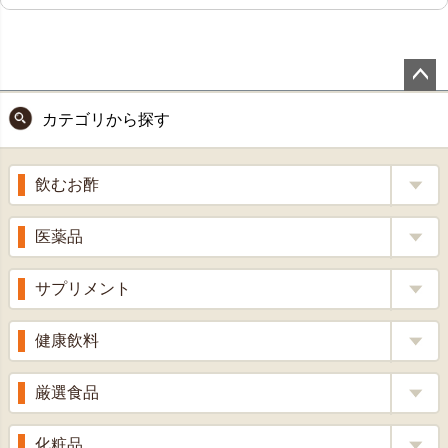
ペー
カテゴリから探す
ジト
ップ
へ
飲むお酢
補酵素のちから
医薬品
くろ酢
風邪薬
サプリメント
りんご酢
胃腸薬
ウコン
健康飲料
ざくろ酢
整腸薬
乳酸菌
梅酢
健康茶
厳選食品
解熱鎮痛剤
ローヤルゼリー
漢方茶
せきどめ
もち麦・十六穀米
化粧品
牡蠣エキス