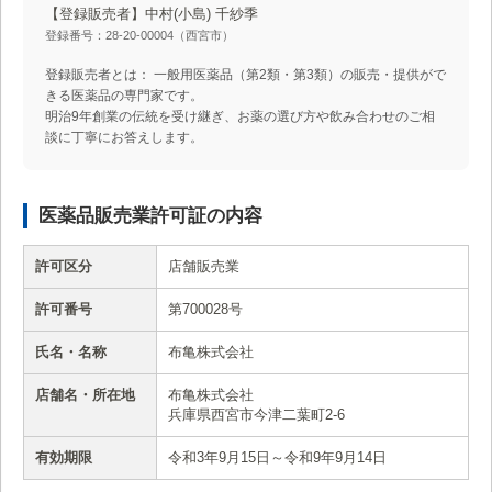
【登録販売者】中村(小島) 千紗季
登録番号：28-20-00004（西宮市）
登録販売者とは： 一般用医薬品（第2類・第3類）の販売・提供がで
きる医薬品の専門家です。
明治9年創業の伝統を受け継ぎ、お薬の選び方や飲み合わせのご相
談に丁寧にお答えします。
医薬品販売業許可証の内容
許可区分
店舗販売業
許可番号
第700028号
氏名・名称
布亀株式会社
店舗名・所在地
布亀株式会社
兵庫県西宮市今津二葉町2-6
有効期限
令和3年9月15日～令和9年9月14日