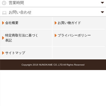
本州一律
500円
コラーゲン
・お届け商品の交換・返品をご希望の場合は、
商品到着後一
営業時間
(営業日カレンダー参照)
代金引換
北海道・沖縄
800円
週間以内にメールまたはお電話にてご連絡ください。
水虫薬
宅配員に現金でお支払いください。手数料100円。
ビフィズス
・
営業時間は、9：00～17：00
・お客様のご都合による交換・返品の場合、送料はお客様負
お問い合わせ
※現在、救急箱・乳製品宅配をご利用のお客様は、担当営業
3,240円(税込)以上で手数料無料です。※ご注文者
となっております。（※土日祝祭日を除く）
痔の薬
担となります。また返金の際にかかる振込手数料はお客様の
員によるお届けとさせていただきます。
3,240円（税込）以上・・・
大豆イソフラボン
のご住所とお届け先のご住所が 異なる場合はご利
・お電話でのご連絡は営業時間内にお願い致します。
電話でのお問い合わせ(平日9:00～17:00)
ご負担となります。
会社概要
お買い物ガイド
送料無料
用いただけません。
0798-33-9985
口中薬
・お届け商品に汚損・破損等があった場合には、送料は弊社
ブルーベリー
にて負担いたします。
営業員支払い
尿トラブル
送料無料
特定商取引法に基づく
プライバシーポリシー
営業員お届け
・商品の返品による返金につきましては、商品代金のみの返
ビタミンC
お届けする布亀の営業員に代金をお支払いくださ
表記
金とさせていただきます。商品発送時の送料は返金となりま
婦人薬
い。
せん。
Q10
※配置薬・乳製品宅配をご利用のお客様のみ利用可
※次の商品のお取り替え・返品は、原則としてお受けできま
鎮 静 薬
サイトマップ
アミノ酸
せんので、予めご了承ください。
NP 後払い(コンビニ決済、郵便払込)
救急セット
・一度ご使用になった商品(不良品を除く)
後日郵送される払込票で、14 日以内にコンビニエ
霊芝
Copyright 2016 NUNOKAME CO.,LTD All Rights Reserved
・お客様のもとで傷、損傷が生じた商品
ンスストア・郵便局・LINE Payにてお支払いくだ
・メーカー取り寄せ商品(不良品を除く)
さい。手数料100円。3,240円(税込)以上で手数料無
DHA
・オムロン社製品
料です。