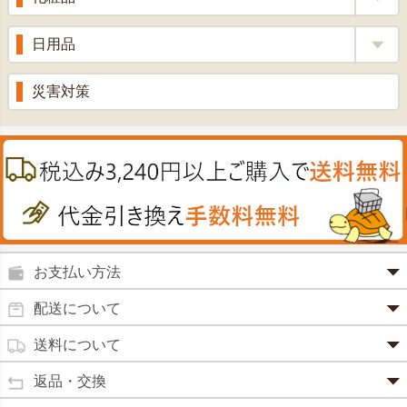
青汁・豆乳
ビタミン剤
生姜
プロポリス
美容品
日用品
甘酒
滋養強壮
丼の素
黒にんにく
スキンクリーム＆美容パック
健康ドリンク
入浴剤
消炎鎮痛剤
災害対策
のど飴
プラセンタ
ウオッシュ＆ソープ
ヘアケア
肌・皮膚のお薬
うどん・そば
肝油
カイロその他
絆創膏
喜多方ラーメン
鉄
うがい薬
カレー・シチュー
ノコギリヤシ
殺菌消毒液
グルコサミン
鼻炎薬
お支払い方法
田七人参
便秘薬
クレジットカード(1 回払いのみ)
配送について
イチョウ葉
SSL 認証で暗号化処理していますので、 安心して
のりもの酔い
商品は日本郵便にて発送致します。
ご利用いただけます。
送料について
カルシウム
通常
2～4営業日以内に発送
致します。 メーカー取り寄せ商
強心剤
クロレラ
品、土日祝日、年末年始、弊社の休業日をはさむ場合は、4
返品・交換
3,240円（税込）未満・・・
通常商品
～5営業日以上かかる場合もございます。
目薬