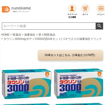
マイページ
カート
メニュー
注文履歴
HOME
医薬品
滋養強壮
第３類医薬品
タウリン3000mg(ボディV3000Z)[50本セット] ゴオウ入りの滋養強壮ドリンク
10本セットはこちら（1本あたり176円）