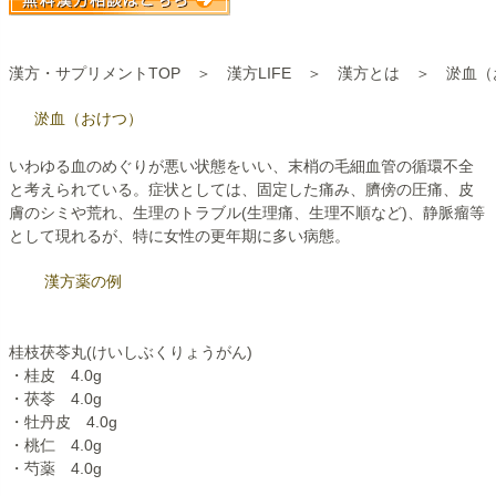
漢方・サプリメントTOP
＞
漢方LIFE
＞
漢方とは
＞
淤血（
淤血（おけつ）
いわゆる血のめぐりが悪い状態をいい、末梢の毛細血管の循環不全
と考えられている。症状としては、固定した痛み、臍傍の圧痛、皮
膚のシミや荒れ、生理のトラブル(生理痛、生理不順など)、静脈瘤等
として現れるが、特に女性の更年期に多い病態。
漢方薬の例
桂枝茯苓丸(けいしぶくりょうがん)
・桂皮 4.0g
・茯苓 4.0g
・牡丹皮 4.0g
・桃仁 4.0g
・芍薬 4.0g