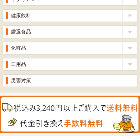
りんご酢
胃腸薬
ウコン
健康飲料
ざくろ酢
整腸薬
乳酸菌
梅酢
健康茶
厳選食品
解熱鎮痛剤
ローヤルゼリー
漢方茶
せきどめ
もち麦・十六穀米
化粧品
牡蠣エキス
青汁・豆乳
ビタミン剤
生姜
プロポリス
美容品
日用品
甘酒
滋養強壮
丼の素
黒にんにく
スキンクリーム＆美容パック
健康ドリンク
入浴剤
消炎鎮痛剤
災害対策
のど飴
プラセンタ
ウオッシュ＆ソープ
ヘアケア
肌・皮膚のお薬
うどん・そば
肝油
カイロその他
絆創膏
喜多方ラーメン
鉄
うがい薬
カレー・シチュー
ノコギリヤシ
殺菌消毒液
グルコサミン
鼻炎薬