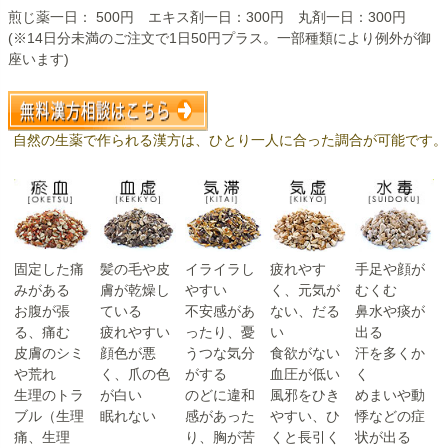
煎じ薬一日：
500円
エキス剤一日：
300円
丸剤一日：
300円
(※14日分未満のご注文で1日50円プラス。一部種類により例外が御
座います)
自然の生薬で作られる漢方は、ひとり一人に合った調合が可能です。
固定した痛
髪の毛や皮
イライラし
疲れやす
手足や顔が
みがある
膚が乾燥し
やすい
く、元気が
むくむ
お腹が張
ている
不安感があ
ない、だる
鼻水や痰が
る、痛む
疲れやすい
ったり、憂
い
出る
皮膚のシミ
顔色が悪
うつな気分
食欲がない
汗を多くか
や荒れ
く、爪の色
がする
血圧が低い
く
生理のトラ
が白い
のどに違和
風邪をひき
めまいや動
ブル（生理
眠れない
感があった
やすい、ひ
悸などの症
痛、生理
り、胸が苦
くと長引く
状が出る