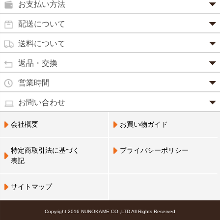
お支払い方法
田七人参
便秘薬
クレジットカード(1 回払いのみ)
配送について
イチョウ葉
SSL 認証で暗号化処理していますので、 安心して
のりもの酔い
商品は日本郵便にて発送致します。
ご利用いただけます。
送料について
カルシウム
通常
2～4営業日以内に発送
致します。 メーカー取り寄せ商
強心剤
クロレラ
品、土日祝日、年末年始、弊社の休業日をはさむ場合は、4
返品・交換
3,240円（税込）未満・・・
通常商品
～5営業日以上かかる場合もございます。
目薬
本州一律
500円
コラーゲン
・お届け商品の交換・返品をご希望の場合は、
商品到着後一
営業時間
(営業日カレンダー参照)
代金引換
北海道・沖縄
800円
週間以内にメールまたはお電話にてご連絡ください。
水虫薬
宅配員に現金でお支払いください。手数料100円。
ビフィズス
・
営業時間は、9：00～17：00
・お客様のご都合による交換・返品の場合、送料はお客様負
お問い合わせ
※現在、救急箱・乳製品宅配をご利用のお客様は、担当営業
3,240円(税込)以上で手数料無料です。※ご注文者
となっております。（※土日祝祭日を除く）
痔の薬
担となります。また返金の際にかかる振込手数料はお客様の
員によるお届けとさせていただきます。
3,240円（税込）以上・・・
大豆イソフラボン
のご住所とお届け先のご住所が 異なる場合はご利
・お電話でのご連絡は営業時間内にお願い致します。
電話でのお問い合わせ(平日9:00～17:00)
ご負担となります。
会社概要
お買い物ガイド
送料無料
用いただけません。
0798-33-9985
口中薬
・お届け商品に汚損・破損等があった場合には、送料は弊社
ブルーベリー
にて負担いたします。
営業員支払い
尿トラブル
送料無料
特定商取引法に基づく
プライバシーポリシー
営業員お届け
・商品の返品による返金につきましては、商品代金のみの返
ビタミンC
お届けする布亀の営業員に代金をお支払いくださ
表記
金とさせていただきます。商品発送時の送料は返金となりま
婦人薬
い。
せん。
Q10
※配置薬・乳製品宅配をご利用のお客様のみ利用可
※次の商品のお取り替え・返品は、原則としてお受けできま
鎮 静 薬
サイトマップ
アミノ酸
せんので、予めご了承ください。
NP 後払い(コンビニ決済、郵便払込)
救急セット
・一度ご使用になった商品(不良品を除く)
後日郵送される払込票で、14 日以内にコンビニエ
霊芝
Copyright 2016 NUNOKAME CO.,LTD All Rights Reserved
・お客様のもとで傷、損傷が生じた商品
ンスストア・郵便局・LINE Payにてお支払いくだ