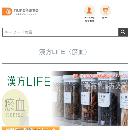
マイページ
カート
注文履歴
漢方LIFE〈瘀血〉