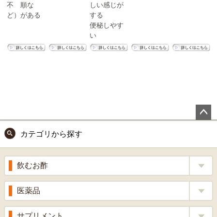
不 順な
しい感じが
ど）がある
する
便秘しやす
い
ペー
カテゴリから探す
ジト
ップ
へ
飲むお酢
補酵素のちから
医薬品
くろ酢
風邪薬
サプリメント