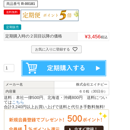
商品番号
R-00181
送料無料
定期販売
定期購入時の２回目以降の価格
¥
3,456
税込
お気に入りに登録する
メーカー名
株式会社エイチビー
内容量
６０粒（30日分）
送料：本社一律500円、北海道・沖縄800円 送料につい
ては
こちら
合計3,240円以上お買い上げで送料と代引き手数料無料!