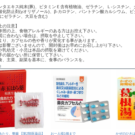
ンタエキス純末(豚)、ビタミンＥ含有植物油、ゼラチン、Ｌ-シスチン
酸化防止剤(γオリザノール)、β-カロテン、パントテン酸カルシウム、ビ
部にゼラチン、大豆を含む)
上の注意】
参照の上、食物アレルギーのある方はお控え下さい。
質に合わない場合は、摂取を中止して下さい。
より、カプセルの色や香りが変化する事があります。
は影響ございませんので、開封後はお早めにお召し上がり下さい。
や乳幼児・小児は本品の摂取を避けてください。
手の届かない所に保管して下さい。
食、主菜、副菜を基本に、食事のバランスを。
品
あたり、整腸 【第2類医薬品】
お一人様1個まで
かぜのひきは