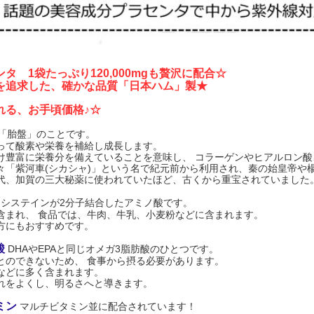
タ 1袋たっぷり120,000mgも贅沢に配合☆
を追求した、確かな品質「日本ハム」製★
れる、お手頃価格♪☆
「胎盤」のことです。
って酸素や栄養を補給し成長します。
け豊富に栄養分を備えていることを意味し、 コラーゲンやヒアルロン
々「紫河車(シカシャ)」という名で紀元前から利用され、秦の始皇帝や
代、加賀の三大秘薬に使われていたほど、古くから重宝されていました
システインが2分子結合したアミノ酸です。
含まれ、 食品では、牛肉、牛乳、小麦粉などに含まれます。
方にもおすすめです。
酸
DHAやEPAと同じオメガ3脂肪酸のひとつです。
とのできないため、 食事から摂る必要があります。
などに多く含まれます。
れをよくし、明るさへと導きます。
ミン
マルチビタミン並に配合されています！