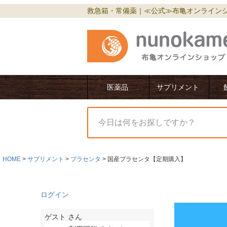
救急箱・常備薬｜≪公式≫布亀オンライン
医薬品
サプリメント
HOME
サプリメント
プラセンタ
国産プラセンタ【定期購入】
ログイン
ゲスト
さん