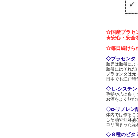
☆国産プラセン
★安心・安全
☆毎日続けら
◇プラセンタ
胎児は胎盤によ
胎盤にはそれだ
プラセンタは元
日本でも江戸時
◇Ｌ-シスチン
毛髪や爪に多く
お酒をよく飲む
◇α-リノレン
体内では作るこ
しそ油や亜麻油
コリ固まった流
◇８種のビタ