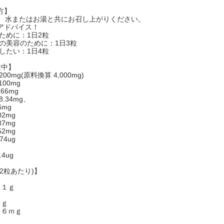
方】
に、水またはお湯と共にお召し上がりください。
アドバイス！
のために：1日2粒
上の美容のために：1日3粒
アしたい：1日4粒
粒中】
0mg(原料換算 4,000mg)
00mg
66mg
.34mg、
6mg
2mg
7mg
2mg
74ug
4ug
2粒あたり)】
５１ｇ
６ｇ
１６ｍｇ