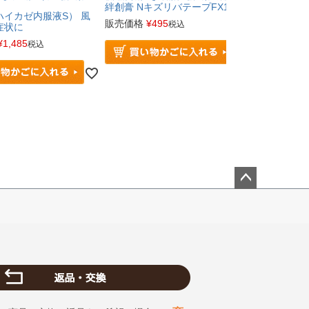
絆創膏 NキズリバテープFX1
クリーム
ハイカゼ内服液S） 風
アロエマジ
販売価格
¥
495
税込
症状に
定価
¥
1,980
¥
1,485
販売価格
¥
2
税込
ペー
ジト
ップ
へ