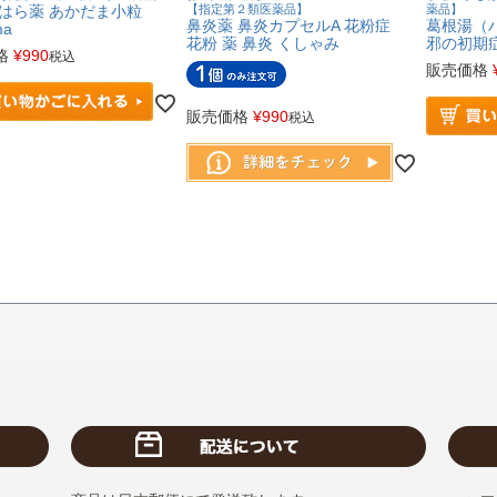
 はら薬 あかだま小粒
【指定第２類医薬品】
薬品】
鼻炎薬 鼻炎カプセルA 花粉症
葛根湯（
ma
花粉 薬 鼻炎 くしゃみ
邪の初期
格
¥
990
税込
販売価格
販売価格
¥
990
税込