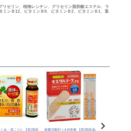
、グリセリン、植物レシチン、グリセリン脂肪酸エステル、ラ
タミンＢ12、ビタミンＢ6、ビタミンＢ2、ビタミンＢ1、葉
じめ・肩こりに 【第2類医
殺菌消毒剤つき絆創膏 【第3類医薬品】
無香料・無着色