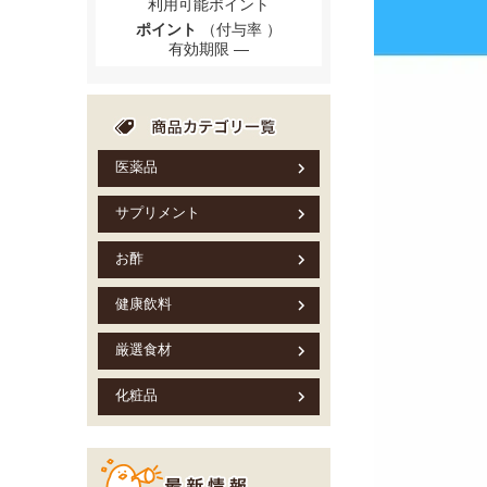
利用可能ポイント
ポイント
（付与率 ）
有効期限
医薬品
サプリメント
お酢
健康飲料
厳選食材
化粧品