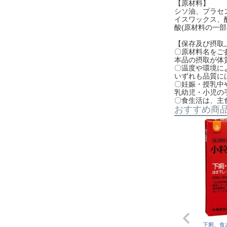
【原材料】
シソ油、プラセ
イスワックス、
酸(原材料の一
【保存及び摂取
〇原材料名をご
本品の摂取が体
〇温度や環境に
いずれも品質に
〇妊娠・授乳中
乳幼児・小児の
〇食生活は、主
おすすめ商
下痢、食