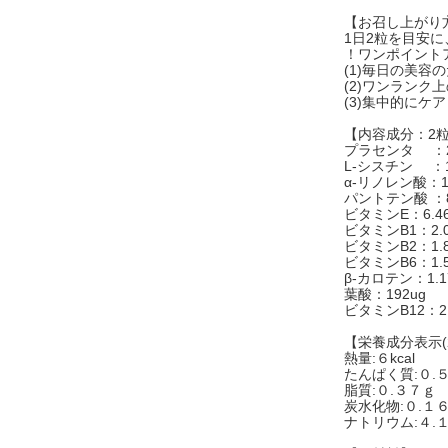
【お召し上がり
1日2粒を目安
！ワンポイント
(1)毎日の美容
(2)ワンランク
(3)集中的にケ
【内容成分：2
プラセンタ ：20
L-シスチン ：1
α-リノレン酸：1
パントテン酸 ：8
ビタミンE：6.4
ビタミンB1：2.0
ビタミンB2：1.8
ビタミンB6：1.5
β-カロテン：1.1
葉酸：192ug
ビタミンB12：2.
【栄養成分表示(
熱量:６kcal
たんぱく質:０.
脂質:０.３７ｇ
炭水化物:０.１
ナトリウム:４.