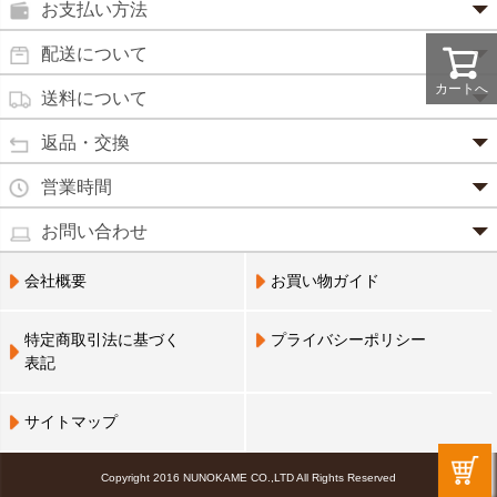
お支払い方法
田七人参
便秘薬
クレジットカード(1 回払いのみ)
配送について
イチョウ葉
SSL 認証で暗号化処理していますので、 安心して
のりもの酔い
カートへ
商品は日本郵便にて発送致します。
ご利用いただけます。
送料について
カルシウム
通常
2～4営業日以内に発送
致します。 メーカー取り寄せ商
強心剤
クロレラ
品、土日祝日、年末年始、弊社の休業日をはさむ場合は、4
返品・交換
3,240円（税込）未満・・・
通常商品
～5営業日以上かかる場合もございます。
目薬
本州一律
500円
コラーゲン
・お届け商品の交換・返品をご希望の場合は、
商品到着後一
営業時間
(営業日カレンダー参照)
代金引換
北海道・沖縄
800円
週間以内にメールまたはお電話にてご連絡ください。
水虫薬
宅配員に現金でお支払いください。手数料100円。
ビフィズス
・
営業時間は、9：00～17：00
・お客様のご都合による交換・返品の場合、送料はお客様負
お問い合わせ
※現在、救急箱・乳製品宅配をご利用のお客様は、担当営業
3,240円(税込)以上で手数料無料です。※ご注文者
となっております。（※土日祝祭日を除く）
痔の薬
担となります。また返金の際にかかる振込手数料はお客様の
員によるお届けとさせていただきます。
3,240円（税込）以上・・・
大豆イソフラボン
のご住所とお届け先のご住所が 異なる場合はご利
・お電話でのご連絡は営業時間内にお願い致します。
電話でのお問い合わせ(平日9:00～17:00)
ご負担となります。
会社概要
お買い物ガイド
送料無料
用いただけません。
0798-33-9985
口中薬
・お届け商品に汚損・破損等があった場合には、送料は弊社
ブルーベリー
にて負担いたします。
営業員支払い
尿トラブル
送料無料
特定商取引法に基づく
プライバシーポリシー
営業員お届け
・商品の返品による返金につきましては、商品代金のみの返
ビタミンC
お届けする布亀の営業員に代金をお支払いくださ
表記
金とさせていただきます。商品発送時の送料は返金となりま
婦人薬
い。
せん。
Q10
※配置薬・乳製品宅配をご利用のお客様のみ利用可
※次の商品のお取り替え・返品は、原則としてお受けできま
鎮 静 薬
サイトマップ
アミノ酸
せんので、予めご了承ください。
NP 後払い(コンビニ決済、郵便払込)
救急セット
・一度ご使用になった商品(不良品を除く)
後日郵送される払込票で、14 日以内にコンビニエ
霊芝
Copyright 2016 NUNOKAME CO.,LTD All Rights Reserved
・お客様のもとで傷、損傷が生じた商品
ンスストア・郵便局・LINE Payにてお支払いくだ