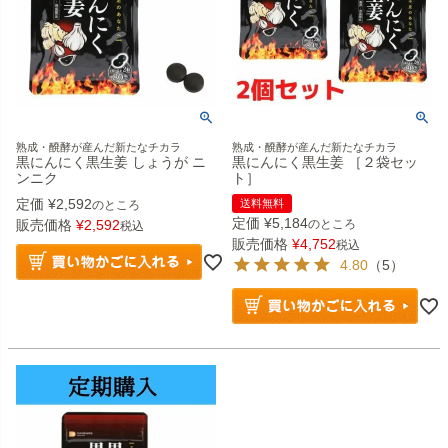
熟成・醗酵が産んだ新たなチカラ
熟成・醗酵が産んだ新たなチカラ
黒にんにく黒生姜 しょうが ニ
黒にんにく黒生姜 ［２袋セッ
ンニク
ト］
定価
¥
2,592
送料無料
のところ
定価
¥
5,184
販売価格
¥
2,592
のところ
税込
販売価格
¥
4,752
税込
4.80
（5）