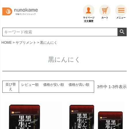
マイページ
カート
メニュー
注文履歴
HOME
サプリメント
黒にんにく
黒にんにく
並び替
レビュー順
価格が安い順
価格が高い順
3
件中
1
-
3
件表示
え