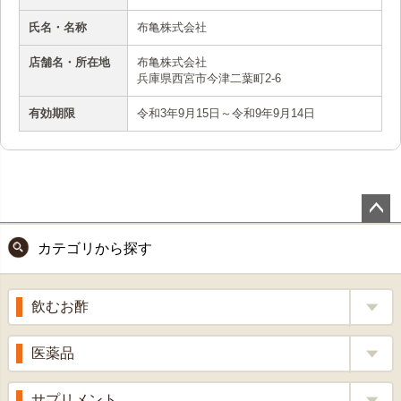
氏名・名称
布亀株式会社
店舗名・所在地
布亀株式会社
兵庫県西宮市今津二葉町2-6
有効期限
令和3年9月15日～令和9年9月14日
ペー
カテゴリから探す
ジト
ップ
へ
飲むお酢
補酵素のちから
医薬品
くろ酢
風邪薬
サプリメント