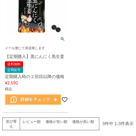
メール便にて発送致します
【定期購入】黒にんにく黒生姜
送料無料
定期販売
定期購入時の２回目以降の価格
¥
2,592
税込
並び替
レビュー順
価格が安い順
価格が高い順
3
件中
1
-
3
件表示
え