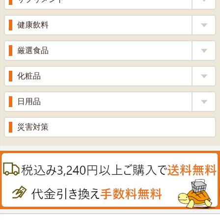
りんご酢
胃腸薬
ウコン
健康飲料
ざくろ酢
整腸薬
乳酸菌
梅酢
健康茶
厳選食品
解熱鎮痛剤
ローヤルゼリー
漢方茶
せきどめ
もち麦・十六穀米
化粧品
牡蠣エキス
青汁・豆乳
ビタミン剤
生姜
プロポリス
美容品
日用品
甘酒
滋養強壮
丼の素
黒にんにく
スキンクリーム＆美容パック
健康ドリンク
入浴剤
消炎鎮痛剤
災害対策
のど飴
プラセンタ
ウオッシュ＆ソープ
ヘアケア
肌・皮膚のお薬
うどん・そば
肝油
カイロその他
絆創膏
喜多方ラーメン
鉄
うがい薬
カレー・シチュー
ノコギリヤシ
殺菌消毒液
グルコサミン
鼻炎薬