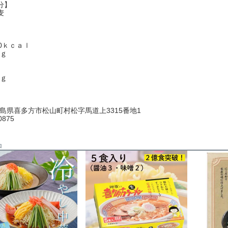
分】
麦
】
0ｋｃａｌ
7ｇ
7ｇ
 福島県喜多方市松山町村松字馬道上3315番地1
0875
品