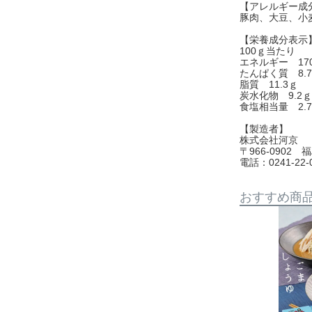
【アレルギー成
豚肉、大豆、小
【栄養成分表示
100ｇ当たり
エネルギー 17
たんぱく質 8.
脂質 11.3ｇ
炭水化物 9.2ｇ
食塩相当量 2.
【製造者】
株式会社河京
〒966-0902
電話：0241-22-
おすすめ商