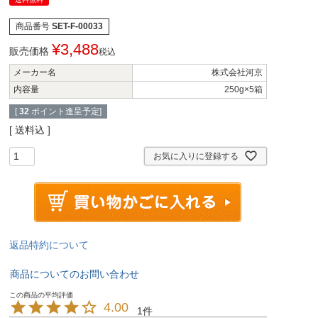
商品番号
SET-F-00033
¥
3,488
販売価格
税込
メーカー名
株式会社河京
内容量
250g×5箱
[
32
ポイント進呈予定]
送料込
お気に入りに登録する
返品特約について
商品についてのお問い合わせ
4.00
1