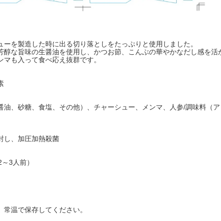
ューを製造した時に出る切り落としをたっぷりと使用しました。
芳醇な旨味の生醤油を使用し、かつお節、こんぶの華やかなだし感を活
ンマも入って食べ応え抜群です。
素
醤油、砂糖、食塩、その他）、チャーシュー、メンマ、人参/調味料（
封し、加圧加熱殺菌
（2～3人前）
、常温で保存してください。