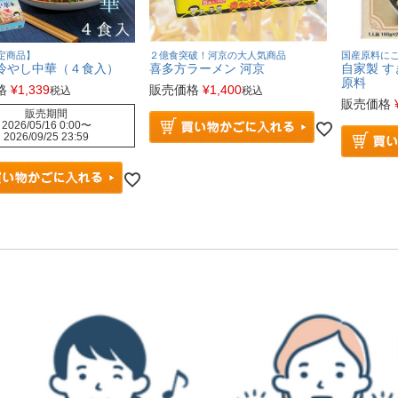
定商品】
２億食突破！河京の大人気商品
国産原料に
冷やし中華（４食入）
喜多方ラーメン 河京
自家製 
原料
格
¥
1,339
販売価格
¥
1,400
税込
税込
販売価格
販売期間
2026/05/16 0:00
〜
2026/09/25 23:59