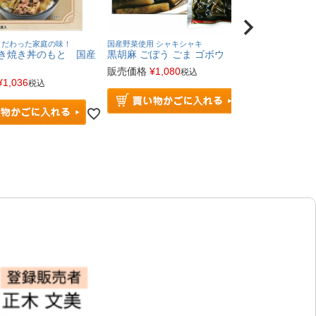
こだわった家庭の味！
国産野菜使用 シャキシャキ
のどごし良く、
すき焼き丼のもと 国産
黒胡麻 ごぼう ごま ゴボウ
国産讃岐そう
麺
販売価格
¥
1,080
税込
¥
1,036
販売価格
¥
1
税込