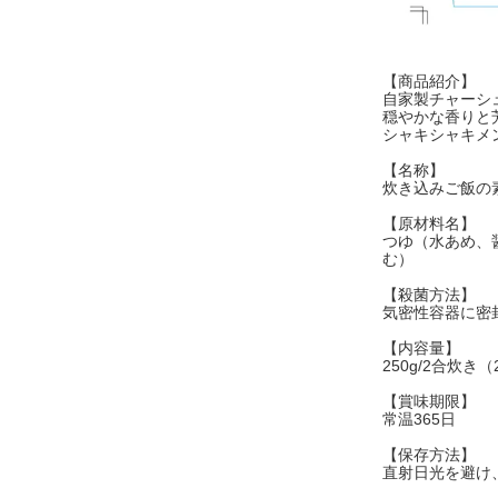
【商品紹介】
自家製チャーシ
穏やかな香りと
シャキシャキメ
【名称】
炊き込みご飯の
【原材料名】
つゆ（水あめ、
む）
【殺菌方法】
気密性容器に密
【内容量】
250g/2合炊き
【賞味期限】
常温365日
【保存方法】
直射日光を避け