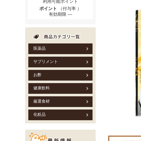
利用可能ポイント
ポイント
（付与率 ）
有効期限
医薬品
サプリメント
お酢
健康飲料
厳選食材
化粧品