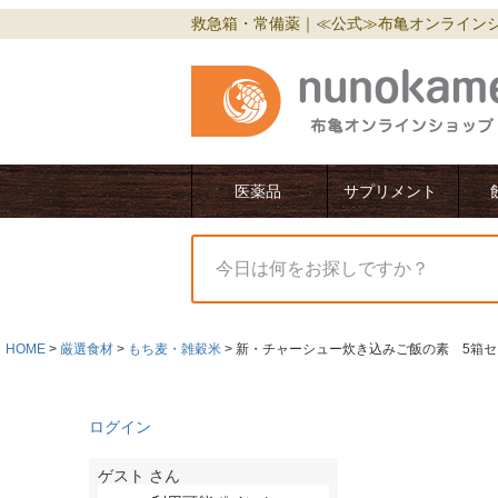
救急箱・常備薬｜≪公式≫布亀オンライン
医薬品
サプリメント
HOME
厳選食材
もち麦・雑穀米
新・チャーシュー炊き込みご飯の素 5箱セ
ログイン
ゲスト
さん