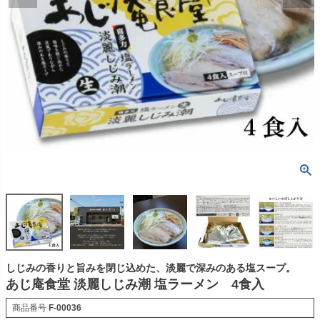
しじみの香りと旨みを閉じ込めた、淡麗で深みのある塩スープ。
あじ庵食堂 淡麗しじみ潮 塩ラーメン 4食入
商品番号
F-00036