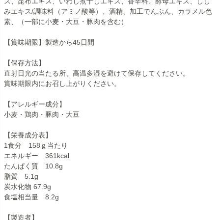
ス、昆布エキス、いわし煮干しエキス、香辛料、酵母エキス、しじ
みエキス/調味料（アミノ酸等）、酒精、加工でんぷん、カラメル色
素、（一部に小麦・大豆・豚肉を含む）
【賞味期限】製造から45日間
【保存方法】
直射日光の当たる所、高温多湿を避けて保存してください。
賞味期限内にお召し上がりください。
【アレルギー成分】
小麦・鶏肉・豚肉・大豆
【栄養成分表】
1食分 158ｇ当たり
エネルギー 361kcal
たんぱく質 10.8g
脂質 5.1g
炭水化物 67.9g
食塩相当量 8.2g
【製造者】