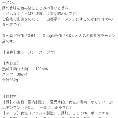
ーメン。
豚の旨味を包み込むしじみの香りと旨味。
くせもなくさっぱり淡麗、上質な味わいです。
ご自宅で山葵をのせて、「山葵潮ラーメン」にするのがおすすめの
食べ方です。
食べログ評価「3.64」、Google評価「4.0」と人気の喜多方ラーメン
店です。
【名称】生ラーメン（スープ付）
【内容量】
熟成生麺（太麺） 120g×4
スープ 38g×4
合計632g
【原材料】
【麺】小麦粉（国内製造）、還元水飴、食塩／酒精、かんすい、加
工デンプン、貝Ca、（一部に小麦を含む）
【スープ】食塩（フランス製造）、豚脂、しょうゆ、ポークエキ