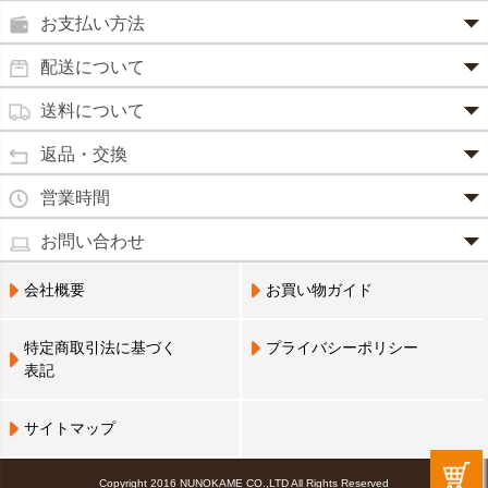
鼻炎薬
お支払い方法
田七人参
便秘薬
クレジットカード(1 回払いのみ)
配送について
イチョウ葉
SSL 認証で暗号化処理していますので、 安心して
のりもの酔い
商品は日本郵便にて発送致します。
ご利用いただけます。
送料について
カルシウム
通常
2～4営業日以内に発送
致します。 メーカー取り寄せ商
強心剤
クロレラ
品、土日祝日、年末年始、弊社の休業日をはさむ場合は、4
返品・交換
3,240円（税込）未満・・・
通常商品
～5営業日以上かかる場合もございます。
目薬
本州一律
500円
コラーゲン
・お届け商品の交換・返品をご希望の場合は、
商品到着後一
営業時間
(営業日カレンダー参照)
代金引換
北海道・沖縄
800円
週間以内にメールまたはお電話にてご連絡ください。
水虫薬
宅配員に現金でお支払いください。手数料100円。
ビフィズス
・
営業時間は、9：00～17：00
・お客様のご都合による交換・返品の場合、送料はお客様負
お問い合わせ
※現在、救急箱・乳製品宅配をご利用のお客様は、担当営業
3,240円(税込)以上で手数料無料です。※ご注文者
となっております。（※土日祝祭日を除く）
痔の薬
担となります。また返金の際にかかる振込手数料はお客様の
員によるお届けとさせていただきます。
3,240円（税込）以上・・・
大豆イソフラボン
のご住所とお届け先のご住所が 異なる場合はご利
・お電話でのご連絡は営業時間内にお願い致します。
電話でのお問い合わせ(平日9:00～17:00)
ご負担となります。
会社概要
お買い物ガイド
送料無料
用いただけません。
0798-33-9985
口中薬
・お届け商品に汚損・破損等があった場合には、送料は弊社
ブルーベリー
にて負担いたします。
営業員支払い
尿トラブル
送料無料
特定商取引法に基づく
プライバシーポリシー
営業員お届け
・商品の返品による返金につきましては、商品代金のみの返
ビタミンC
お届けする布亀の営業員に代金をお支払いくださ
表記
金とさせていただきます。商品発送時の送料は返金となりま
婦人薬
い。
せん。
Q10
※配置薬・乳製品宅配をご利用のお客様のみ利用可
※次の商品のお取り替え・返品は、原則としてお受けできま
鎮 静 薬
サイトマップ
アミノ酸
せんので、予めご了承ください。
NP 後払い(コンビニ決済、郵便払込)
救急セット
・一度ご使用になった商品(不良品を除く)
後日郵送される払込票で、14 日以内にコンビニエ
霊芝
Copyright 2016 NUNOKAME CO.,LTD All Rights Reserved