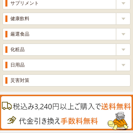
風邪薬
サプリメント
りんご酢
胃腸薬
ウコン
健康飲料
ざくろ酢
整腸薬
乳酸菌
梅酢
健康茶
厳選食品
解熱鎮痛剤
ローヤルゼリー
漢方茶
せきどめ
もち麦・十六穀米
化粧品
牡蠣エキス
青汁・豆乳
ビタミン剤
生姜
プロポリス
美容品
日用品
甘酒
滋養強壮
丼の素
黒にんにく
スキンクリーム＆美容パック
健康ドリンク
入浴剤
消炎鎮痛剤
災害対策
のど飴
プラセンタ
ウオッシュ＆ソープ
ヘアケア
肌・皮膚のお薬
うどん・そば
肝油
カイロその他
絆創膏
喜多方ラーメン
鉄
うがい薬
カレー・シチュー
ノコギリヤシ
殺菌消毒液
グルコサミン