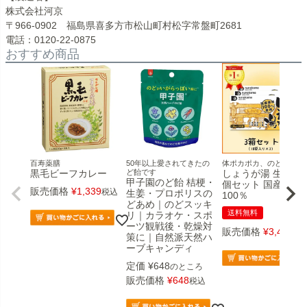
株式会社河京
〒966-0902 福島県喜多方市松山町村松字常盤町2681
電話：0120-22-0875
おすすめ商品
百寿薬膳
50年以上愛されてきたの
体ポカポカ、のどスッキ
黒毛ビーフカレー
ど飴です
しょうが湯 生姜湯 
甲子園のど飴 桔梗・
個セット 国産原料
販売価格
¥
1,339
税込
生姜・プロポリスの
100％
どあめ｜のどスッキ
送料無料
リ｜カラオケ・スポ
ーツ観戦後・乾燥対
販売価格
¥
3,456
税
策に｜自然派天然ハ
ーブキャンディ
定価
¥
648
のところ
販売価格
¥
648
税込