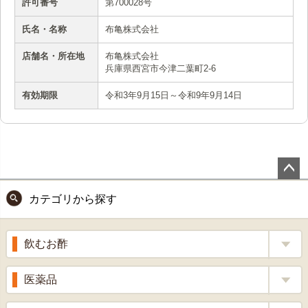
許可番号
第700028号
氏名・名称
布亀株式会社
店舗名・所在地
布亀株式会社
兵庫県西宮市今津二葉町2-6
有効期限
令和3年9月15日～令和9年9月14日
ペー
カテゴリから探す
ジト
ップ
へ
飲むお酢
補酵素のちから
医薬品
くろ酢