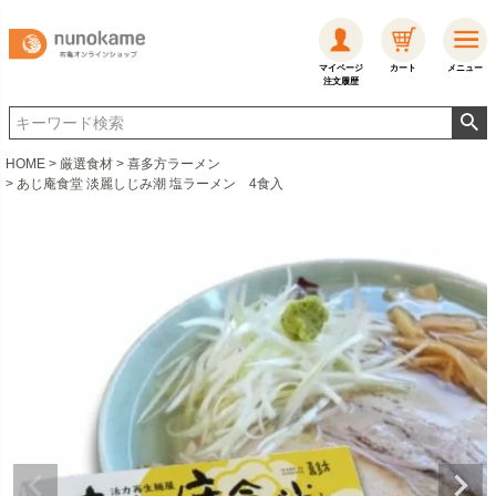
マイページ
カート
メニュー
注文履歴
HOME
厳選食材
喜多方ラーメン
あじ庵食堂 淡麗しじみ潮 塩ラーメン 4食入