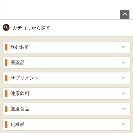
ペー
カテゴリから探す
ジト
ップ
へ
飲むお酢
補酵素のちから
医薬品
くろ酢
風邪薬
サプリメント
りんご酢
胃腸薬
ウコン
健康飲料
ざくろ酢
整腸薬
乳酸菌
梅酢
健康茶
厳選食品
解熱鎮痛剤
ローヤルゼリー
漢方茶
せきどめ
もち麦・十六穀米
化粧品
牡蠣エキス
青汁・豆乳
ビタミン剤