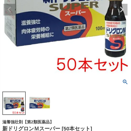
滋養強壮剤【第2類医薬品】
新ドリグロンＭスーパー [50本セット]