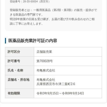
登録番号：28-20-00004（西宮市）
登録販売者とは： 一般用医薬品（第2類・第3類）の販売・提供がで
きる医薬品の専門家です。
明治9年創業の伝統を受け継ぎ、お薬の選び方や飲み合わせのご相
談に丁寧にお答えします。
医薬品販売業許可証の内容
許可区分
店舗販売業
許可番号
第700028号
氏名・名称
布亀株式会社
店舗名・所在地
布亀株式会社
兵庫県西宮市今津二葉町2-6
有効期限
令和3年9月15日～令和9年9月14日