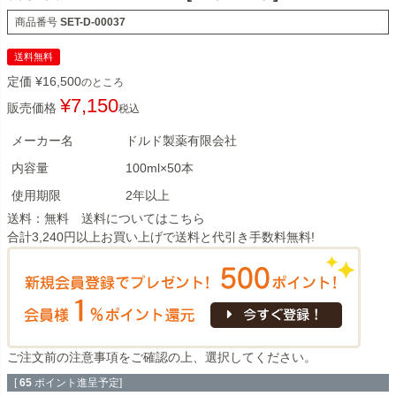
商品番号
SET-D-00037
送料無料
定価
¥
16,500
のところ
¥
7,150
販売価格
税込
メーカー名
ドルド製薬有限会社
内容量
100ml×50本
使用期限
2年以上
送料：無料 送料については
こちら
合計3,240円以上お買い上げで送料と代引き手数料無料!
ご注文前の注意事項
をご確認の上、選択してください。
[
65
ポイント進呈予定]