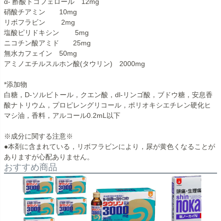
α- 酢酸トコフェロール 12mg
硝酸チアミン 10mg
リボフラビン 2mg
塩酸ピリドキシン 5mg
ニコチン酸アミド 25mg
無水カフェイン 50mg
アミノエチルスルホン酸(タウリン) 2000mg
*添加物
白糖，D-ソルビトール，クエン酸，dl-リンゴ酸，ブドウ糖，安息香
酸ナトリウム，プロピレングリコール，ポリオキシエチレン硬化ヒ
マシ油，香料，アルコール0.2mL以下
※成分に関する注意※
●本剤に含まれている，リボフラビンにより，尿が黄色くなることが
ありますが心配ありません。
おすすめ商品