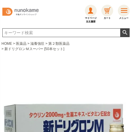
マイページ
カート
メニュー
注文履歴
HOME
医薬品
滋養強壮
第２類医薬品
新ドリグロンＭスーパー [50本セット]