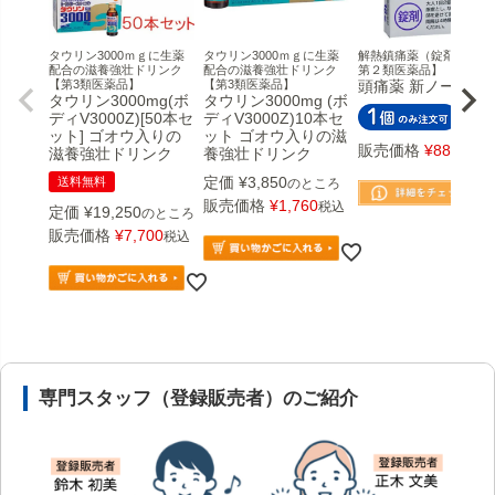
タウリン3000ｍｇに生薬
タウリン3000ｍｇに生薬
解熱鎮痛薬（錠剤）【指
配合の滋養強壮ドリンク
配合の滋養強壮ドリンク
第２類医薬品】
【第3類医薬品】
【第3類医薬品】
頭痛薬 新ノーカイ
タウリン3000mg(ボ
タウリン3000mg (ボ
ディV3000Z)[50本セ
ディV3000Z)10本セ
ット] ゴオウ入りの
ット ゴオウ入りの滋
販売価格
¥
880
税込
滋養強壮ドリンク
養強壮ドリンク
定価
¥
3,850
送料無料
のところ
販売価格
¥
1,760
税込
定価
¥
19,250
のところ
販売価格
¥
7,700
税込
安心の医薬品販売体制と店舗情報
専門スタッフ（登録販売者）のご紹介