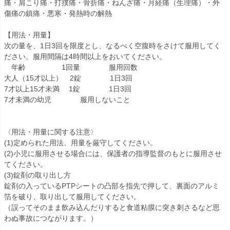
痛・肩こり痛・打撲痛・骨折痛・ねんざ痛・月経痛（生理痛）・外
傷痛の鎮痛・悪寒・発熱時の解熱
【用法・用量】
次の量を、1日3回を限度とし、なるべく空腹時をさけて服用してく
ださい。服用間隔は4時間以上をおいてください。
年齢 1回量 服用回数
大人（15才以上） 2錠 1日3回
7才以上15才未満 1錠 1日3回
7才未満の幼児 服用しないこと
〈用法・用量に関する注意〉
(1)定められた用法、用量を厳守してください。
(2)小児に服用させる場合には、保護者の指導監督のもとに服用させ
てください。
(3)錠剤の取り出し方
錠剤の入っているPTPシートの凸部を指先で押して、裏面のアルミ
箔を破り、取り出して服用してください。
（誤ってそのまま飲み込んだりすると食道粘膜に突き刺さるなど思
わぬ事故につながります。）