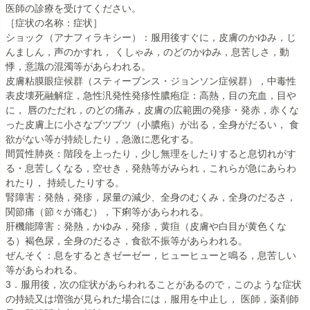
医師の診療を受けてください。
［症状の名称：症状］
ショック（アナフィラキシー）：服用後すぐに，皮膚のかゆみ，じ
んましん，声のかすれ， くしゃみ，のどのかゆみ，息苦しさ，動
悸，意識の混濁等があらわれる。
皮膚粘膜眼症候群（スティーブンス・ジョンソン症候群），中毒性
表皮壊死融解症，急性汎発性発疹性膿疱症：高熱，目の充血，目や
に， 唇のただれ，のどの痛み，皮膚の広範囲の発疹・発赤，赤くな
った皮膚上に小さなブツブツ（小膿疱）が出る，全身がだるい， 食
欲がない等が持続したり，急激に悪化する。
間質性肺炎：階段を上ったり，少し無理をしたりすると息切れがす
る・息苦しくなる，空せき，発熱等がみられ，これらが急にあらわ
れたり， 持続したりする。
腎障害：発熱，発疹，尿量の減少、全身のむくみ，全身のだるさ，
関節痛（節々が痛む），下痢等があらわれる。
肝機能障害：発熱，かゆみ，発疹，黄疸（皮膚や白目が黄色くな
る）褐色尿，全身のだるさ，食欲不振等があらわれる。
ぜんそく：息をするときゼーゼー，ヒューヒューと鳴る，息苦しい
等があらわれる。
3．服用後，次の症状があらわれることがあるので，このような症状
の持続又は増強が見られた場合には，服用を中止し， 医師，薬剤師