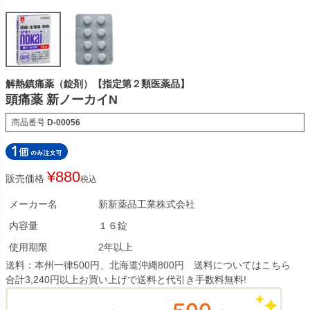
解熱鎮痛薬（錠剤）【指定第２類医薬品】
頭痛薬 新ノーカイN
商品番号
D-00056
¥
880
販売価格
税込
メーカー名
新新薬品工業株式会社
内容量
１６錠
使用期限
2年以上
送料：本州一律500円、北海道沖縄800円 送料については
こちら
合計3,240円以上お買い上げで送料と代引き手数料無料!