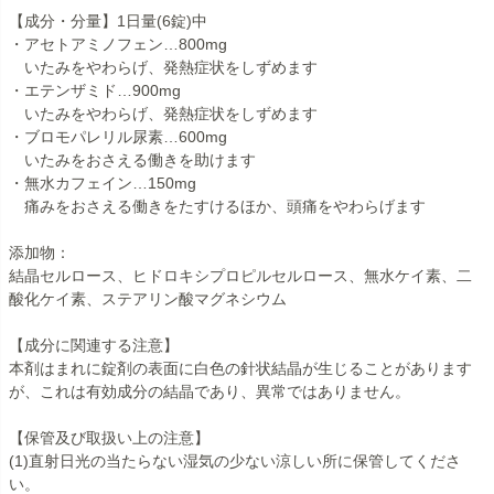
【成分・分量】1日量(6錠)中
・アセトアミノフェン…800mg
いたみをやわらげ、発熱症状をしずめます
・エテンザミド…900mg
いたみをやわらげ、発熱症状をしずめます
・ブロモパレリル尿素…600mg
いたみをおさえる働きを助けます
・無水カフェイン…150mg
痛みをおさえる働きをたすけるほか、頭痛をやわらげます
添加物：
結晶セルロース、ヒドロキシプロピルセルロース、無水ケイ素、二
酸化ケイ素、ステアリン酸マグネシウム
【成分に関連する注意】
本剤はまれに錠剤の表面に白色の針状結晶が生じることがあります
が、これは有効成分の結晶であり、異常ではありません。
【保管及び取扱い上の注意】
(1)直射日光の当たらない湿気の少ない涼しい所に保管してくださ
い。