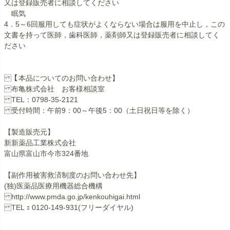
又は登録販売者に相談してください
眠気
4．5～6回服用しても症状がよくならない場合は服用を中止し，この
文書を持って医師，歯科医師，薬剤師又は登録販売者に相談してく
ださい
【本品についてのお問い合わせ】
布亀株式会社 お客様相談室
TEL：0798-35-2121
受付時間：午前9：00～午後5：00（土日祝日等を除く）
【製造販売元】
新新薬品工業株式会社
富山県富山市今市324番地
【副作用被害救済制度のお問い合わせ先】
(独)医薬品医療用機器総合機構
http://www.pmda.go.jp/kenkouhigai.html
TEL：0120-149-931(フリーダイヤル)