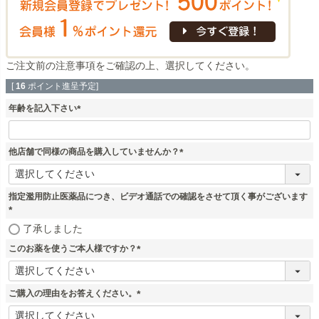
ご注文前の注意事項
をご確認の上、選択してください。
[
16
ポイント進呈予定]
年齢を記入下さい
(
必
須
他店舗で同様の商品を購入していませんか？
)
(
必
須
指定濫用防止医薬品につき、ビデオ通話での確認をさせて頂く事がございます
)
(
了承しました
必
このお薬を使うご本人様ですか？
須
)
(
必
須
ご購入の理由をお答えください。
)
(