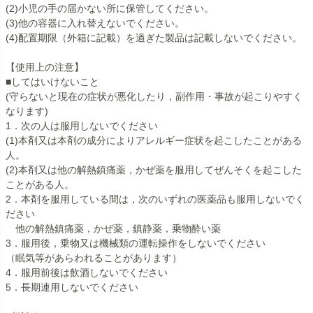
(2)小児の手の届かない所に保管してください。
(3)他の容器に入れ替えないでください。
(4)配置期限（外箱に記載）を過ぎた製品は記載しないでください。
【使用上の注意】
■してはいけないこと
(守らないと現在の症状が悪化したり，副作用・事故が起こりやすく
なります)
1．次の人は服用しないでください
(1)本剤又は本剤の成分によりアレルギー症状を起こしたことがある
人。
(2)本剤又は他の解熱鎮痛薬，かぜ薬を服用してぜんそくを起こした
ことがある人。
2．本剤を服用している間は，次のいずれの医薬品も服用しないでく
ださい
他の解熱鎮痛薬，かぜ薬，鎮静薬，乗物酔い薬
3．服用後，乗物又は機械類の運転操作をしないでください
（眠気等があらわれることがあります）
4．服用前後は飲酒しないでください
5．長期連用しないでください