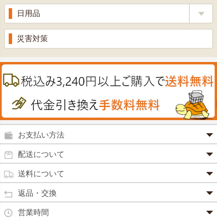
ビタミン剤
生姜
プロポリス
美容品
日用品
甘酒
滋養強壮
丼の素
黒にんにく
スキンクリーム＆美容パック
健康ドリンク
入浴剤
消炎鎮痛剤
災害対策
のど飴
プラセンタ
ウオッシュ＆ソープ
ヘアケア
肌・皮膚のお薬
うどん・そば
肝油
カイロその他
絆創膏
喜多方ラーメン
鉄
うがい薬
カレー・シチュー
ノコギリヤシ
殺菌消毒液
グルコサミン
鼻炎薬
お支払い方法
田七人参
便秘薬
クレジットカード(1 回払いのみ)
配送について
イチョウ葉
SSL 認証で暗号化処理していますので、 安心して
のりもの酔い
商品は日本郵便にて発送致します。
ご利用いただけます。
送料について
カルシウム
通常
2～4営業日以内に発送
致します。 メーカー取り寄せ商
強心剤
クロレラ
品、土日祝日、年末年始、弊社の休業日をはさむ場合は、4
返品・交換
3,240円（税込）未満・・・
通常商品
～5営業日以上かかる場合もございます。
目薬
本州一律
500円
コラーゲン
・お届け商品の交換・返品をご希望の場合は、
商品到着後一
営業時間
(営業日カレンダー参照)