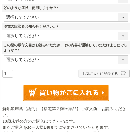
必
須
どのような症状に使用しますか？
)
(
必
須
現在の症状をお知らせください。
)
(
必
須
この薬の添付文書はお読みいただき、その内容を理解していただけましたでし
)
ょうか？
(
必
須
)
お気に入りに登録する
解熱鎮痛薬（錠剤）【指定第２類医薬品】ご購入前にお読みくださ
い。
18歳未満の方のご購入はできかねます。
またご購入をお一人様1個までに制限させていただきます。