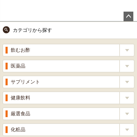
ペー
カテゴリから探す
ジト
ップ
へ
飲むお酢
補酵素のちから
医薬品
くろ酢
風邪薬
サプリメント
りんご酢
胃腸薬
ウコン
健康飲料
ざくろ酢
整腸薬
乳酸菌
梅酢
健康茶
厳選食品
解熱鎮痛剤
ローヤルゼリー
漢方茶
せきどめ
もち麦・十六穀米
化粧品
牡蠣エキス
青汁・豆乳