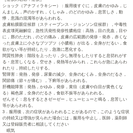
ショック（アナフィラキシー）：服用後すぐに，皮膚のかゆみ，じ
んましん，声のかすれ， くしゃみ，のどのかゆみ，息苦しさ，動
悸，意識の混濁等があらわれる。
皮膚粘膜眼症候群（スティーブンス・ジョンソン症候群），中毒性
表皮壊死融解症，急性汎発性発疹性膿疱症：高熱，目の充血，目や
に， 唇のただれ，のどの痛み，皮膚の広範囲の発疹・発赤，赤くな
った皮膚上に小さなブツブツ（小膿疱）が出る，全身がだるい， 食
欲がない等が持続したり，急激に悪化する。
間質性肺炎：階段を上ったり，少し無理をしたりすると息切れがす
る・息苦しくなる，空せき，発熱等がみられ，これらが急にあらわ
れたり， 持続したりする。
腎障害：発熱，発疹，尿量の減少、全身のむくみ，全身のだるさ，
関節痛（節々が痛む），下痢等があらわれる。
肝機能障害：発熱，かゆみ，発疹，黄疸（皮膚や白目が黄色くな
る）褐色尿，全身のだるさ，食欲不振等があらわれる。
ぜんそく：息をするときゼーゼー，ヒューヒューと鳴る，息苦しい
等があらわれる。
3．服用後，次の症状があらわれることがあるので，このような症状
の持続又は増強が見られた場合には，服用を中止し， 医師，薬剤師
又は登録販売者に相談してください
眠気