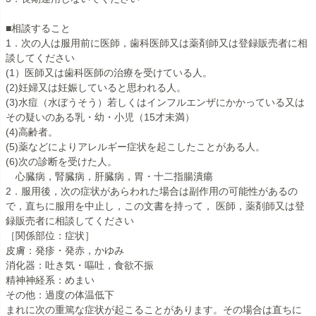
■相談すること
1．次の人は服用前に医師，歯科医師又は薬剤師又は登録販売者に相
談してください
(1）医師又は歯科医師の治療を受けている人。
(2)妊婦又は妊娠していると思われる人。
(3)水痘（水ぼうそう）若しくはインフルエンザにかかっている又は
その疑いのある乳・幼・小児（15才未満）
(4)高齢者。
(5)薬などによりアレルギー症状を起こしたことがある人。
(6)次の診断を受けた人。
心臓病，腎臓病，肝臓病，胃・十二指腸潰瘍
2．服用後，次の症状があらわれた場合は副作用の可能性があるの
で，直ちに服用を中止し，この文書を持って， 医師，薬剤師又は登
録販売者に相談してください
［関係部位：症状］
皮膚：発疹・発赤，かゆみ
消化器：吐き気・嘔吐，食欲不振
精神神経系：めまい
その他：過度の体温低下
まれに次の重篤な症状が起こることがあります。その場合は直ちに