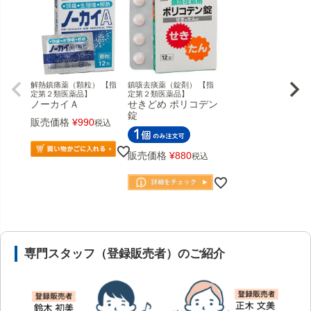
解熱鎮痛薬（顆粒） 【指
鎮咳去痰薬（錠剤） 【指
定第２類医薬品】
定第２類医薬品】
ノーカイＡ
せきどめ ポリコデン
錠
販売価格
¥
990
税込
販売価格
¥
880
税込
安心の医薬品販売体制と店舗情報
専門スタッフ（登録販売者）のご紹介