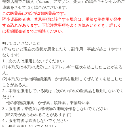
複数店舗でご購入（Yahoo、アマゾン、楽天）の場合キャンセルのご
連絡をさせて頂く場合がございます。
この医薬品は指定第2類医薬品です。
小児高齢者他、禁忌事項に該当する場合は、重篤な副作用が発生
する恐れがあります。下記注意事項をよくお読みいただき、詳しく
は登録販売者までご相談ください。
■してはいけないこと
(守らないと現在の症状が悪化したり，副作用・事故が起こりやすく
なります)
1．次の人は服用しないでください
(1)本剤又は本剤の成分によりアレルギー症状を起こしたことがある
人。
(2)本剤又は他の解熱鎮痛薬，かぜ薬を服用してぜんそくを起こした
ことがある人。
2．本剤を服用している間は，次のいずれの医薬品も服用しないでく
ださい
他の解熱鎮痛薬，かぜ薬，鎮静薬，乗物酔い薬
3．服用後，乗物又は機械類の運転操作をしないでください
（眠気等があらわれることがあります）
4．服用前後は飲酒しないでください
5．長期連用しないでください