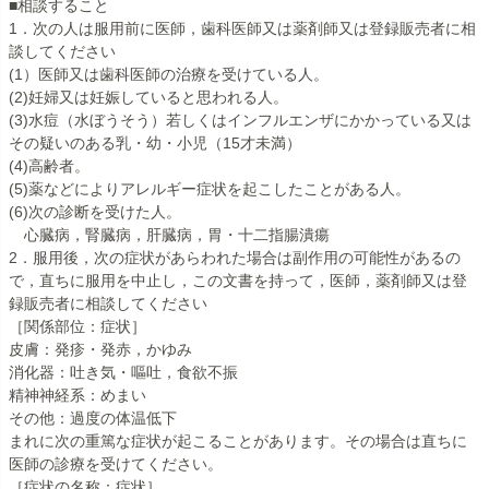
■相談すること
1．次の人は服用前に医師，歯科医師又は薬剤師又は登録販売者に相
談してください
(1）医師又は歯科医師の治療を受けている人。
(2)妊婦又は妊娠していると思われる人。
(3)水痘（水ぼうそう）若しくはインフルエンザにかかっている又は
その疑いのある乳・幼・小児（15才未満）
(4)高齢者。
(5)薬などによりアレルギー症状を起こしたことがある人。
(6)次の診断を受けた人。
心臓病，腎臓病，肝臓病，胃・十二指腸潰瘍
2．服用後，次の症状があらわれた場合は副作用の可能性があるの
で，直ちに服用を中止し，この文書を持って， 医師，薬剤師又は登
録販売者に相談してください
［関係部位：症状］
皮膚：発疹・発赤，かゆみ
消化器：吐き気・嘔吐，食欲不振
精神神経系：めまい
その他：過度の体温低下
まれに次の重篤な症状が起こることがあります。その場合は直ちに
医師の診療を受けてください。
［症状の名称：症状］