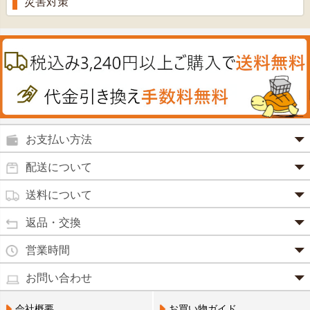
消炎鎮痛剤
災害対策
のど飴
プラセンタ
ウオッシュ＆ソープ
ヘアケア
肌・皮膚のお薬
うどん・そば
肝油
カイロその他
絆創膏
喜多方ラーメン
鉄
うがい薬
カレー・シチュー
ノコギリヤシ
殺菌消毒液
グルコサミン
鼻炎薬
お支払い方法
田七人参
便秘薬
クレジットカード(1 回払いのみ)
配送について
イチョウ葉
SSL 認証で暗号化処理していますので、 安心して
のりもの酔い
商品は日本郵便にて発送致します。
ご利用いただけます。
送料について
カルシウム
通常
2～4営業日以内に発送
致します。 メーカー取り寄せ商
強心剤
クロレラ
品、土日祝日、年末年始、弊社の休業日をはさむ場合は、4
返品・交換
3,240円（税込）未満・・・
通常商品
～5営業日以上かかる場合もございます。
目薬
本州一律
500円
コラーゲン
・お届け商品の交換・返品をご希望の場合は、
商品到着後一
営業時間
(営業日カレンダー参照)
代金引換
北海道・沖縄
800円
週間以内にメールまたはお電話にてご連絡ください。
水虫薬
宅配員に現金でお支払いください。手数料100円。
ビフィズス
・
営業時間は、9：00～17：00
・お客様のご都合による交換・返品の場合、送料はお客様負
お問い合わせ
※現在、救急箱・乳製品宅配をご利用のお客様は、担当営業
3,240円(税込)以上で手数料無料です。※ご注文者
となっております。（※土日祝祭日を除く）
痔の薬
担となります。また返金の際にかかる振込手数料はお客様の
員によるお届けとさせていただきます。
3,240円（税込）以上・・・
大豆イソフラボン
のご住所とお届け先のご住所が 異なる場合はご利
・お電話でのご連絡は営業時間内にお願い致します。
電話でのお問い合わせ(平日9:00～17:00)
ご負担となります。
会社概要
お買い物ガイド
送料無料