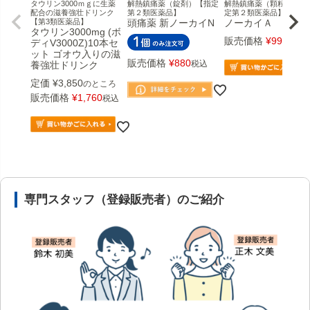
タウリン3000ｍｇに生薬
解熱鎮痛薬（錠剤）【指定
解熱鎮痛薬（顆粒） 【指
配合の滋養強壮ドリンク
第２類医薬品】
定第２類医薬品】
【第3類医薬品】
頭痛薬 新ノーカイN
ノーカイＡ
タウリン3000mg (ボ
販売価格
¥
990
税込
ディV3000Z)10本セ
ット ゴオウ入りの滋
販売価格
¥
880
税込
養強壮ドリンク
定価
¥
3,850
のところ
販売価格
¥
1,760
税込
安心の医薬品販売体制と店舗情報
専門スタッフ（登録販売者）のご紹介