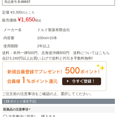
商品番号
D-00037
定価
¥
3,300
のところ
¥
1,650
販売価格
税込
メーカー名
ドルド製薬有限会社
内容量
100ml×10本
使用期限
2年以上
送料：本州一律500円、北海道沖縄800円 送料については
こちら
合計3,240円以上お買い上げで送料と代引き手数料無料!
ご注文前の注意事項
をご確認の上、選択してください。
[
15
ポイント進呈予定]
医薬品の注意事項
(
注意事項に同意し、購入する