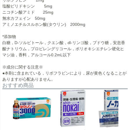
塩酸ピリドキシン 5mg
ニコチン酸アミド 25mg
無水カフェイン 50mg
アミノエチルスルホン酸(タウリン) 2000mg
*添加物
白糖，D-ソルビトール，クエン酸，dl-リンゴ酸，ブドウ糖，安息香
酸ナトリウム，プロピレングリコール，ポリオキシエチレン硬化ヒ
マシ油，香料，アルコール0.2mL以下
※成分に関する注意※
●本剤に含まれている，リボフラビンにより，尿が黄色くなることが
ありますが心配ありません。
おすすめ商品