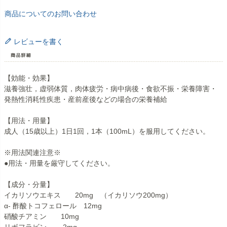
商品についてのお問い合わせ
レビューを書く
【効能・効果】
滋養強壮，虚弱体質，肉体疲労・病中病後・食欲不振・栄養障害・
発熱性消耗性疾患・産前産後などの場合の栄養補給
【用法・用量】
成人（15歳以上）1日1回，1本（100mL）を服用してください。
※用法関連注意※
●用法・用量を厳守してください。
【成分・分量】
イカリソウエキス 20mg （イカリソウ200mg）
α- 酢酸トコフェロール 12mg
硝酸チアミン 10mg
リボフラビン 2mg