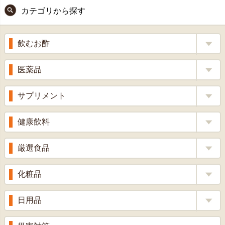
ペー
カテゴリから探す
ジト
ップ
へ
飲むお酢
補酵素のちから
医薬品
くろ酢
風邪薬
サプリメント
りんご酢
胃腸薬
ウコン
健康飲料
ざくろ酢
整腸薬
乳酸菌
梅酢
健康茶
厳選食品
解熱鎮痛剤
ローヤルゼリー
漢方茶
せきどめ
もち麦・十六穀米
化粧品
牡蠣エキス
青汁・豆乳
ビタミン剤
生姜
プロポリス
美容品
日用品
甘酒
滋養強壮
丼の素
黒にんにく
スキンクリーム＆美容パック
健康ドリンク
入浴剤