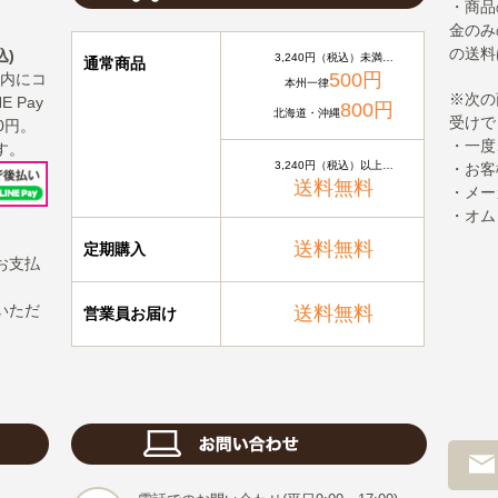
・商品
金のみ
の送料
込)
3,240円（税込）未満…
通常商品
500円
以内にコ
本州一律
※次の
 Pay
800円
北海道・沖縄
受けで
0円。
・一度
す。
3,240円（税込）以上…
・お客
送料無料
・メー
・オム
送料無料
定期購入
お支払
いただ
送料無料
営業員お届け