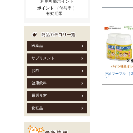
利用可能ポイント
ポイント
（付与率 ）
有効期限
医薬品
サプリメント
お酢
肝油マーブル ［
ト］
健康飲料
厳選食材
化粧品