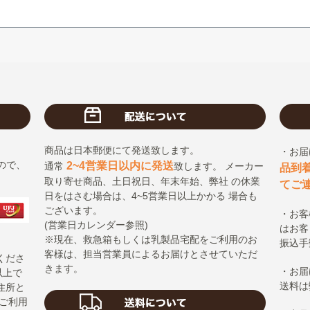
商品は日本郵便にて発送致します。
・お届
ので、
2~4営業日以内に発送
通常
致します。 メーカー
品到
取り寄せ商品、土日祝日、年末年始、弊社 の休業
てご
日をはさむ場合は、4~5営業日以上かかる 場合も
ございます。
・お客
(営業日カレンダー参照)
はお客
※現在、救急箱もしくは乳製品宅配をご利用のお
振込手
客様は、担当営業員によるお届けとさせていただ
くださ
きます。
・お届
以上で
送料は
住所と
ご利用