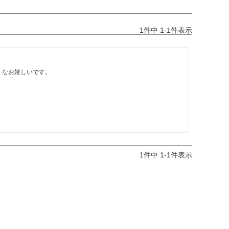
1
件中
1
-
1
件表示


、なお嬉しいです。
1
件中
1
-
1
件表示