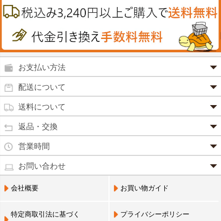
カイロその他
絆創膏
喜多方ラーメン
鉄
うがい薬
カレー・シチュー
ノコギリヤシ
殺菌消毒液
グルコサミン
鼻炎薬
お支払い方法
田七人参
便秘薬
クレジットカード(1 回払いのみ)
配送について
イチョウ葉
SSL 認証で暗号化処理していますので、 安心して
のりもの酔い
商品は日本郵便にて発送致します。
ご利用いただけます。
送料について
カルシウム
通常
2～4営業日以内に発送
致します。 メーカー取り寄せ商
強心剤
クロレラ
品、土日祝日、年末年始、弊社の休業日をはさむ場合は、4
返品・交換
3,240円（税込）未満・・・
通常商品
～5営業日以上かかる場合もございます。
目薬
本州一律
500円
コラーゲン
・お届け商品の交換・返品をご希望の場合は、
商品到着後一
営業時間
(営業日カレンダー参照)
代金引換
北海道・沖縄
800円
週間以内にメールまたはお電話にてご連絡ください。
水虫薬
宅配員に現金でお支払いください。手数料100円。
ビフィズス
・
営業時間は、9：00～17：00
・お客様のご都合による交換・返品の場合、送料はお客様負
お問い合わせ
※現在、救急箱・乳製品宅配をご利用のお客様は、担当営業
3,240円(税込)以上で手数料無料です。※ご注文者
となっております。（※土日祝祭日を除く）
痔の薬
担となります。また返金の際にかかる振込手数料はお客様の
員によるお届けとさせていただきます。
3,240円（税込）以上・・・
大豆イソフラボン
のご住所とお届け先のご住所が 異なる場合はご利
・お電話でのご連絡は営業時間内にお願い致します。
電話でのお問い合わせ(平日9:00～17:00)
ご負担となります。
会社概要
お買い物ガイド
送料無料
用いただけません。
0798-33-9985
口中薬
・お届け商品に汚損・破損等があった場合には、送料は弊社
ブルーベリー
にて負担いたします。
営業員支払い
尿トラブル
送料無料
特定商取引法に基づく
プライバシーポリシー
営業員お届け
・商品の返品による返金につきましては、商品代金のみの返
ビタミンC