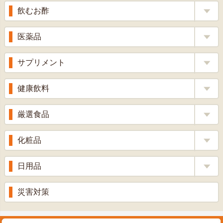
へ
飲むお酢
補酵素のちから
医薬品
くろ酢
風邪薬
サプリメント
りんご酢
胃腸薬
ウコン
健康飲料
ざくろ酢
整腸薬
乳酸菌
梅酢
健康茶
厳選食品
解熱鎮痛剤
ローヤルゼリー
漢方茶
せきどめ
もち麦・十六穀米
化粧品
牡蠣エキス
青汁・豆乳
ビタミン剤
生姜
プロポリス
美容品
日用品
甘酒
滋養強壮
丼の素
黒にんにく
スキンクリーム＆美容パック
健康ドリンク
入浴剤
消炎鎮痛剤
災害対策
のど飴
プラセンタ
ウオッシュ＆ソープ
ヘアケア
肌・皮膚のお薬
うどん・そば
肝油