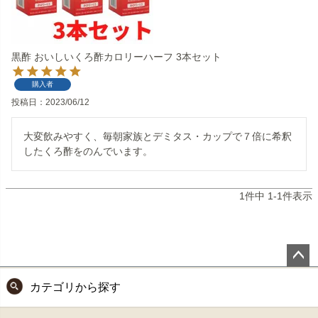
黒酢 おいしいくろ酢カロリーハーフ 3本セット
購入者
投稿日
2023/06/12
大変飲みやすく、毎朝家族とデミタス・カップで７倍に希釈
したくろ酢をのんでいます。
1
件中
1
-
1
件表示
ペー
カテゴリから探す
ジト
ップ