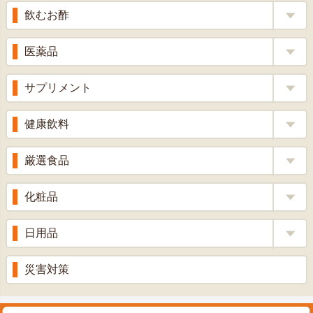
へ
飲むお酢
補酵素のちから
医薬品
くろ酢
風邪薬
サプリメント
りんご酢
胃腸薬
ウコン
健康飲料
ざくろ酢
整腸薬
乳酸菌
梅酢
健康茶
厳選食品
解熱鎮痛剤
ローヤルゼリー
漢方茶
せきどめ
もち麦・十六穀米
化粧品
牡蠣エキス
青汁・豆乳
ビタミン剤
生姜
プロポリス
美容品
日用品
甘酒
滋養強壮
丼の素
黒にんにく
スキンクリーム＆美容パック
健康ドリンク
入浴剤
消炎鎮痛剤
災害対策
のど飴
プラセンタ
ウオッシュ＆ソープ
ヘアケア
肌・皮膚のお薬
うどん・そば
肝油