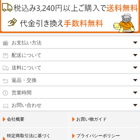
カイロその他
絆創膏
喜多方ラーメン
鉄
うがい薬
カレー・シチュー
ノコギリヤシ
殺菌消毒液
グルコサミン
鼻炎薬
お支払い方法
田七人参
便秘薬
クレジットカード(1 回払いのみ)
配送について
イチョウ葉
SSL 認証で暗号化処理していますので、 安心して
のりもの酔い
商品は日本郵便にて発送致します。
ご利用いただけます。
送料について
カルシウム
通常
2～4営業日以内に発送
致します。 メーカー取り寄せ商
強心剤
クロレラ
品、土日祝日、年末年始、弊社の休業日をはさむ場合は、4
返品・交換
3,240円（税込）未満・・・
通常商品
～5営業日以上かかる場合もございます。
目薬
本州一律
500円
コラーゲン
・お届け商品の交換・返品をご希望の場合は、
商品到着後一
営業時間
(営業日カレンダー参照)
代金引換
北海道・沖縄
800円
週間以内にメールまたはお電話にてご連絡ください。
水虫薬
宅配員に現金でお支払いください。手数料100円。
ビフィズス
・
営業時間は、9：00～17：00
・お客様のご都合による交換・返品の場合、送料はお客様負
お問い合わせ
※現在、救急箱・乳製品宅配をご利用のお客様は、担当営業
3,240円(税込)以上で手数料無料です。※ご注文者
となっております。（※土日祝祭日を除く）
痔の薬
担となります。また返金の際にかかる振込手数料はお客様の
員によるお届けとさせていただきます。
3,240円（税込）以上・・・
大豆イソフラボン
のご住所とお届け先のご住所が 異なる場合はご利
・お電話でのご連絡は営業時間内にお願い致します。
電話でのお問い合わせ(平日9:00～17:00)
ご負担となります。
会社概要
お買い物ガイド
送料無料
用いただけません。
0798-33-9985
口中薬
・お届け商品に汚損・破損等があった場合には、送料は弊社
ブルーベリー
にて負担いたします。
営業員支払い
尿トラブル
送料無料
特定商取引法に基づく
プライバシーポリシー
営業員お届け
・商品の返品による返金につきましては、商品代金のみの返
ビタミンC