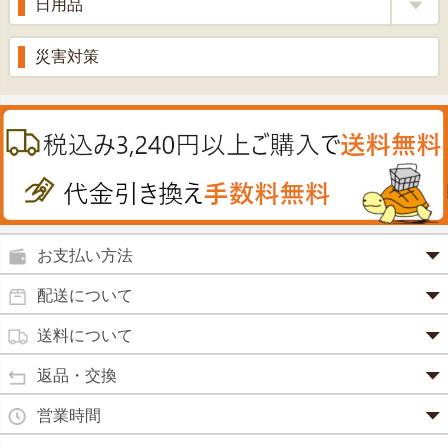
日用品
甘酒
滋養強壮
丼の素
黒にんにく
スキンクリーム＆美容パック
健康ドリンク
入浴剤
消炎鎮痛剤
災害対策
のど飴
プラセンタ
ウオッシュ＆ソープ
ヘアケア
肌・皮膚のお薬
うどん・そば
肝油
カイロその他
絆創膏
喜多方ラーメン
鉄
うがい薬
カレー・シチュー
ノコギリヤシ
殺菌消毒液
グルコサミン
鼻炎薬
お支払い方法
田七人参
便秘薬
クレジットカード(1 回払いのみ)
配送について
イチョウ葉
SSL 認証で暗号化処理していますので、 安心して
のりもの酔い
商品は日本郵便にて発送致します。
ご利用いただけます。
送料について
カルシウム
通常
2～4営業日以内に発送
致します。 メーカー取り寄せ商
強心剤
クロレラ
品、土日祝日、年末年始、弊社の休業日をはさむ場合は、4
返品・交換
3,240円（税込）未満・・・
通常商品
～5営業日以上かかる場合もございます。
目薬
本州一律
500円
コラーゲン
・お届け商品の交換・返品をご希望の場合は、
商品到着後一
営業時間
(営業日カレンダー参照)
代金引換
北海道・沖縄
800円
週間以内にメールまたはお電話にてご連絡ください。
水虫薬