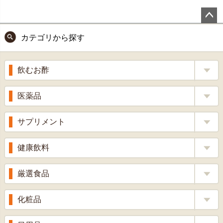
ペー
カテゴリから探す
ジト
ップ
へ
飲むお酢
補酵素のちから
医薬品
くろ酢
風邪薬
サプリメント
りんご酢
胃腸薬
ウコン
健康飲料
ざくろ酢
整腸薬
乳酸菌
梅酢
健康茶
厳選食品
解熱鎮痛剤
ローヤルゼリー
漢方茶
せきどめ
もち麦・十六穀米
化粧品
牡蠣エキス
青汁・豆乳
ビタミン剤
生姜
プロポリス
美容品