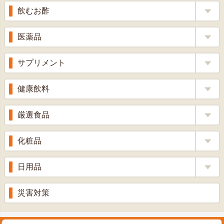
へ
飲むお酢
補酵素のちから
医薬品
くろ酢
風邪薬
サプリメント
りんご酢
胃腸薬
ウコン
健康飲料
ざくろ酢
整腸薬
乳酸菌
梅酢
健康茶
厳選食品
解熱鎮痛剤
ローヤルゼリー
漢方茶
せきどめ
もち麦・十六穀米
化粧品
牡蠣エキス
青汁・豆乳
ビタミン剤
生姜
プロポリス
美容品
日用品
甘酒
滋養強壮
丼の素
黒にんにく
スキンクリーム＆美容パック
健康ドリンク
入浴剤
消炎鎮痛剤
災害対策
のど飴
プラセンタ
ウオッシュ＆ソープ
ヘアケア
肌・皮膚のお薬
うどん・そば
肝油