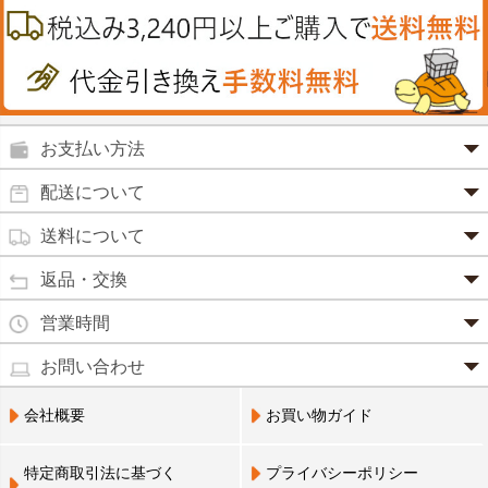
カイロその他
絆創膏
喜多方ラーメン
鉄
うがい薬
カレー・シチュー
ノコギリヤシ
殺菌消毒液
グルコサミン
鼻炎薬
お支払い方法
田七人参
便秘薬
クレジットカード(1 回払いのみ)
配送について
イチョウ葉
SSL 認証で暗号化処理していますので、 安心して
のりもの酔い
商品は日本郵便にて発送致します。
ご利用いただけます。
送料について
カルシウム
通常
2～4営業日以内に発送
致します。 メーカー取り寄せ商
強心剤
クロレラ
品、土日祝日、年末年始、弊社の休業日をはさむ場合は、4
返品・交換
3,240円（税込）未満・・・
通常商品
～5営業日以上かかる場合もございます。
目薬
本州一律
500円
コラーゲン
・お届け商品の交換・返品をご希望の場合は、
商品到着後一
営業時間
(営業日カレンダー参照)
代金引換
北海道・沖縄
800円
週間以内にメールまたはお電話にてご連絡ください。
水虫薬
宅配員に現金でお支払いください。手数料100円。
ビフィズス
・
営業時間は、9：00～17：00
・お客様のご都合による交換・返品の場合、送料はお客様負
お問い合わせ
※現在、救急箱・乳製品宅配をご利用のお客様は、担当営業
3,240円(税込)以上で手数料無料です。※ご注文者
となっております。（※土日祝祭日を除く）
痔の薬
担となります。また返金の際にかかる振込手数料はお客様の
員によるお届けとさせていただきます。
3,240円（税込）以上・・・
大豆イソフラボン
のご住所とお届け先のご住所が 異なる場合はご利
・お電話でのご連絡は営業時間内にお願い致します。
電話でのお問い合わせ(平日9:00～17:00)
ご負担となります。
会社概要
お買い物ガイド
送料無料
用いただけません。
0798-33-9985
口中薬
・お届け商品に汚損・破損等があった場合には、送料は弊社
ブルーベリー
にて負担いたします。
営業員支払い
尿トラブル
送料無料
特定商取引法に基づく
プライバシーポリシー
営業員お届け
・商品の返品による返金につきましては、商品代金のみの返
ビタミンC