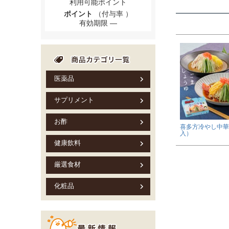
利用可能ポイント
ポイント
（付与率 ）
有効期限
医薬品
サプリメント
お酢
喜多方冷やし中華
入）
健康飲料
厳選食材
化粧品