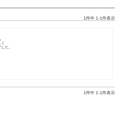
1
件中
1
-
1
件表示


く

でした。
1
件中
1
-
1
件表示