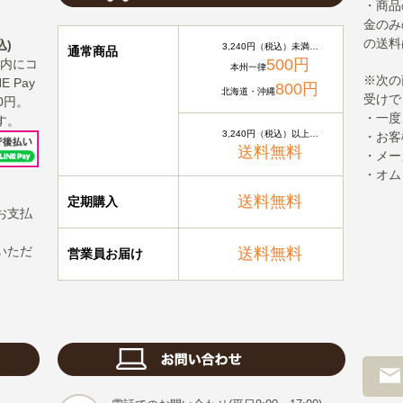
・商品
金のみ
の送料
込)
3,240円（税込）未満…
通常商品
500円
以内にコ
本州一律
※次の
 Pay
800円
北海道・沖縄
受けで
0円。
・一度
す。
3,240円（税込）以上…
・お客
送料無料
・メー
・オム
送料無料
定期購入
お支払
いただ
送料無料
営業員お届け