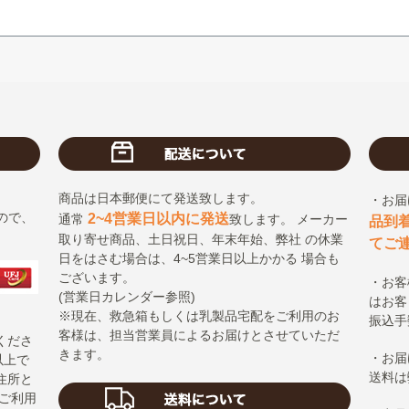
商品は日本郵便にて発送致します。
・お届
ので、
2~4営業日以内に発送
通常
致します。 メーカー
品到
取り寄せ商品、土日祝日、年末年始、弊社 の休業
てご
日をはさむ場合は、4~5営業日以上かかる 場合も
ございます。
・お客
(営業日カレンダー参照)
はお客
※現在、救急箱もしくは乳製品宅配をご利用のお
振込手
客様は、担当営業員によるお届けとさせていただ
くださ
きます。
・お届
以上で
送料は
住所と
ご利用