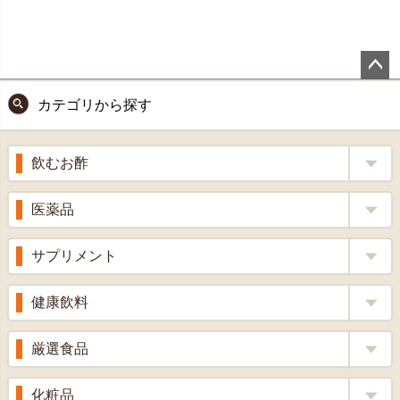
ペー
カテゴリから探す
ジト
ップ
へ
飲むお酢
補酵素のちから
医薬品
くろ酢
風邪薬
サプリメント
りんご酢
胃腸薬
ウコン
健康飲料
ざくろ酢
整腸薬
乳酸菌
梅酢
健康茶
厳選食品
解熱鎮痛剤
ローヤルゼリー
漢方茶
せきどめ
もち麦・十六穀米
化粧品
牡蠣エキス