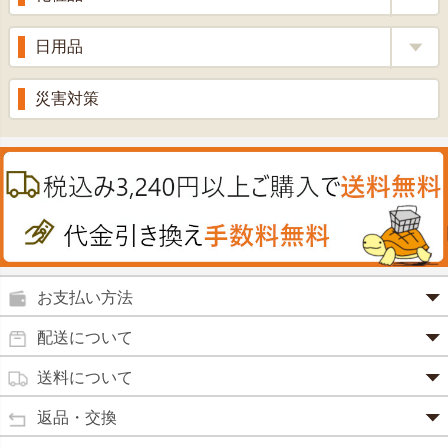
青汁・豆乳
ビタミン剤
生姜
プロポリス
美容品
日用品
甘酒
滋養強壮
丼の素
黒にんにく
スキンクリーム＆美容パック
健康ドリンク
入浴剤
消炎鎮痛剤
災害対策
のど飴
プラセンタ
ウオッシュ＆ソープ
ヘアケア
肌・皮膚のお薬
うどん・そば
肝油
カイロその他
絆創膏
喜多方ラーメン
鉄
うがい薬
カレー・シチュー
ノコギリヤシ
殺菌消毒液
グルコサミン
鼻炎薬
お支払い方法
田七人参
便秘薬
クレジットカード(1 回払いのみ)
配送について
イチョウ葉
SSL 認証で暗号化処理していますので、 安心して
のりもの酔い
商品は日本郵便にて発送致します。
ご利用いただけます。
送料について
カルシウム
通常
2～4営業日以内に発送
致します。 メーカー取り寄せ商
強心剤
クロレラ
品、土日祝日、年末年始、弊社の休業日をはさむ場合は、4
返品・交換
3,240円（税込）未満・・・
通常商品
～5営業日以上かかる場合もございます。
目薬