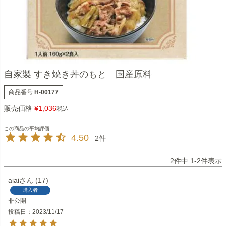
自家製 すき焼き丼のもと 国産原料
商品番号
H-00177
販売価格
¥
1,036
税込
4.50
2
2
件中
1
-
2
件表示
aiai
17
購入者
非公開
投稿日
2023/11/17