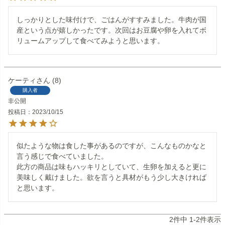
しっかりとした味付けで、ごはんがすすみました。牛肉が国
産という点が嬉しかったです。次回はお豆腐や卵を入れてボ
リュームアップして食べてみようと思います。
ケーティ
8
購入者
非公開
投稿日
2023/10/15
似たような物は食した事があるのですが、こんなものかなと
言う感じで食べていました。

此方の商品は味もハッキリとしていて、生卵を加えると更に
美味しく戴けました。欲を言うと具材がもう少し大きければ
と思います。
2
件中
1
-
2
件表示