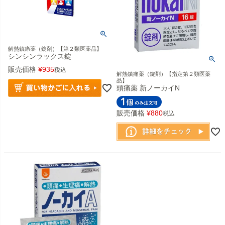
解熱鎮痛薬（錠剤）【第２類医薬品】
シンシンラックス錠
販売価格
¥
935
税込
解熱鎮痛薬（錠剤）【指定第２類医薬
品】
頭痛薬 新ノーカイN
販売価格
¥
880
税込