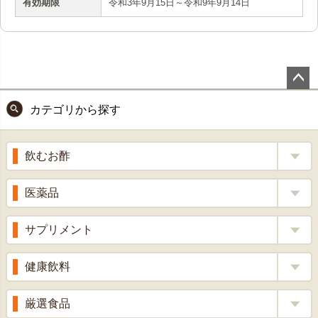
有効期限
令和3年9月15日～令和9年9月14日
ペー
カテゴリから探す
ジト
ップ
へ
飲むお酢
補酵素のちから
医薬品
くろ酢
風邪薬
サプリメント
りんご酢
胃腸薬
ウコン
健康飲料
ざくろ酢
整腸薬
乳酸菌
梅酢
健康茶
厳選食品
解熱鎮痛剤
ローヤルゼリー