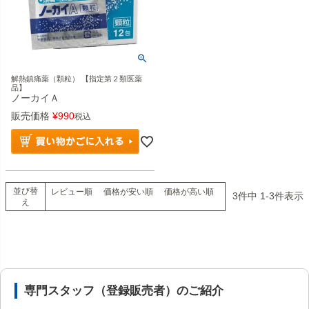
解熱鎮痛薬（顆粒） 【指定第２類医薬
品】
ノーカイＡ
販売価格
¥
990
税込
並び替
レビュー順
価格が安い順
価格が高い順
3
件中
1
-
3
件表示
え
安心の医薬品販売体制と店舗情報
専門スタッフ（登録販売者）のご紹介