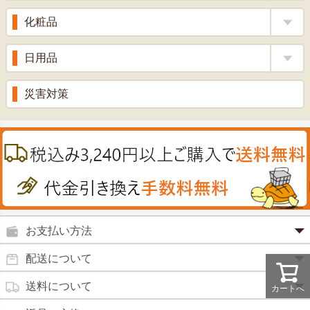
漢方茶
せきどめ
もち麦・十六穀米
化粧品
牡蠣エキス
青汁・豆乳
ビタミン剤
生姜
プロポリス
美容品
日用品
甘酒
滋養強壮
丼の素
黒にんにく
スキンクリーム＆美容パック
健康ドリンク
入浴剤
消炎鎮痛剤
災害対策
のど飴
プラセンタ
ウオッシュ＆ソープ
ヘアケア
肌・皮膚のお薬
うどん・そば
肝油
カイロその他
絆創膏
喜多方ラーメン
鉄
うがい薬
カレー・シチュー
ノコギリヤシ
殺菌消毒液
グルコサミン
鼻炎薬
お支払い方法
田七人参
便秘薬
クレジットカード(1 回払いのみ)
配送について
イチョウ葉
SSL 認証で暗号化処理していますので、 安心して
のりもの酔い
商品は日本郵便にて発送致します。
ご利用いただけます。
送料について
カルシウム
カートへ
通常
2～4営業日以内に発送
致します。 メーカー取り寄せ商
強心剤