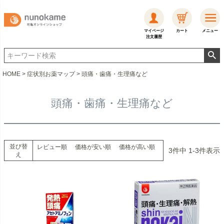
マイページ
カート
メニュー
注文履歴
HOME
症状別お薬マップ
頭痛・歯痛・生理痛など
頭痛・歯痛・生理痛など
並び替
レビュー順
価格が安い順
価格が高い順
3
件中
1
-
3
件表示
え