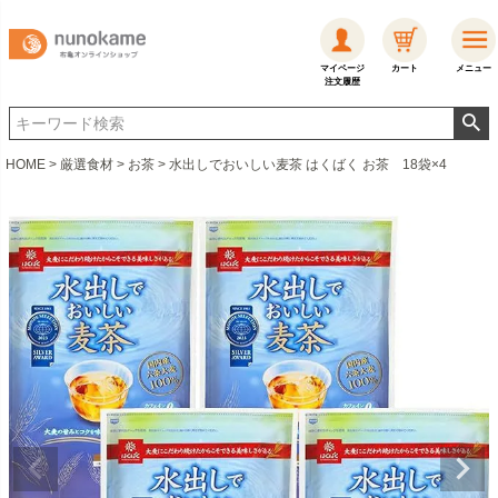
マイページ
カート
メニュー
注文履歴
HOME
厳選食材
お茶
水出しでおいしい麦茶 はくばく お茶 18袋×4