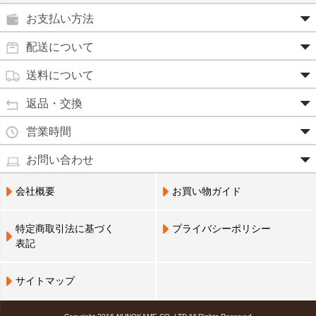
鼻炎薬
お支払い方法
田七人参
便秘薬
クレジットカード(1 回払いのみ)
配送について
イチョウ葉
SSL 認証で暗号化処理していますので、 安心して
のりもの酔い
商品は日本郵便にて発送致します。
ご利用いただけます。
送料について
カルシウム
通常
2～4営業日以内に発送
致します。 メーカー取り寄せ商
強心剤
クロレラ
品、土日祝日、年末年始、弊社の休業日をはさむ場合は、4
返品・交換
3,240円（税込）未満・・・
通常商品
～5営業日以上かかる場合もございます。
目薬
本州一律
500円
コラーゲン
・お届け商品の交換・返品をご希望の場合は、
商品到着後一
営業時間
(営業日カレンダー参照)
代金引換
北海道・沖縄
800円
週間以内にメールまたはお電話にてご連絡ください。
水虫薬
宅配員に現金でお支払いください。手数料100円。
ビフィズス
・
営業時間は、9：00～17：00
・お客様のご都合による交換・返品の場合、送料はお客様負
お問い合わせ
※現在、救急箱・乳製品宅配をご利用のお客様は、担当営業
3,240円(税込)以上で手数料無料です。※ご注文者
となっております。（※土日祝祭日を除く）
痔の薬
担となります。また返金の際にかかる振込手数料はお客様の
員によるお届けとさせていただきます。
3,240円（税込）以上・・・
大豆イソフラボン
のご住所とお届け先のご住所が 異なる場合はご利
・お電話でのご連絡は営業時間内にお願い致します。
電話でのお問い合わせ(平日9:00～17:00)
ご負担となります。
会社概要
お買い物ガイド
送料無料
用いただけません。
0798-33-9985
口中薬
・お届け商品に汚損・破損等があった場合には、送料は弊社
ブルーベリー
にて負担いたします。
営業員支払い
尿トラブル
送料無料
特定商取引法に基づく
プライバシーポリシー
営業員お届け
・商品の返品による返金につきましては、商品代金のみの返
ビタミンC
お届けする布亀の営業員に代金をお支払いくださ
表記
金とさせていただきます。商品発送時の送料は返金となりま
婦人薬
い。
せん。
Q10
※配置薬・乳製品宅配をご利用のお客様のみ利用可
※次の商品のお取り替え・返品は、原則としてお受けできま
鎮 静 薬
サイトマップ
アミノ酸
せんので、予めご了承ください。
NP 後払い(コンビニ決済、郵便払込)
救急セット
・一度ご使用になった商品(不良品を除く)
後日郵送される払込票で、14 日以内にコンビニエ