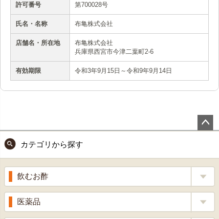
許可番号
第700028号
氏名・名称
布亀株式会社
店舗名・所在地
布亀株式会社
兵庫県西宮市今津二葉町2-6
有効期限
令和3年9月15日～令和9年9月14日
ペー
カテゴリから探す
ジト
ップ
へ
飲むお酢
補酵素のちから
医薬品
くろ酢