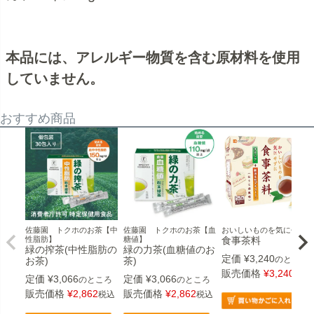
本品には、アレルギー物質を含む原材料を使用
していません。
おすすめ商品
佐藤園 トクホのお茶【中
佐藤園 トクホのお茶【血
おいしいものを気にせずに
性脂肪】
糖値】
食事茶料
緑の搾茶(中性脂肪の
緑の力茶(血糖値のお
定価
¥
3,240
のところ
お茶)
茶)
販売価格
¥
3,240
税込
定価
¥
3,066
定価
¥
3,066
のところ
のところ
販売価格
¥
2,862
販売価格
¥
2,862
税込
税込