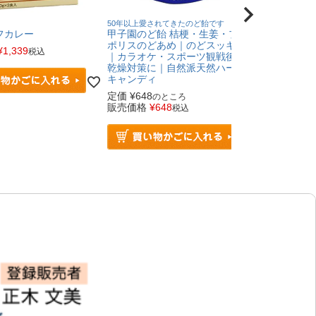
50年以上愛されてきたのど飴です
体ポカポカ、の
フカレー
甲子園のど飴 桔梗・生姜・プロ
しょうが湯 
ポリスのどあめ｜のどスッキリ
国産原料10
¥
1,339
税込
｜カラオケ・スポーツ観戦後・
送料無料
乾燥対策に｜自然派天然ハーブ
キャンディ
販売価格
¥
3
定価
¥
648
のところ
販売価格
¥
648
税込