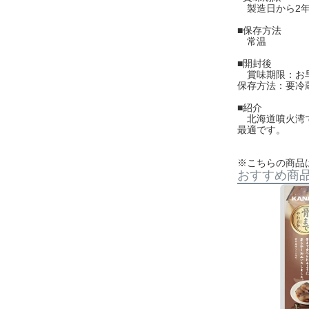
製造日から2
■保存方法
常温
■開封後
賞味期限：お早
保存方法：要冷蔵
■紹介
北海道噴火湾で
最適です。
※こちらの商品
おすすめ商