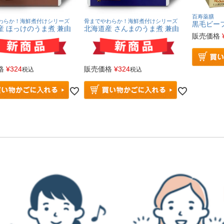
百寿薬膳
わらか！海鮮煮付けシリーズ
骨までやわらか！海鮮煮付けシリーズ
黒毛ビー
産 ほっけのうま煮 兼由
北海道産 さんまのうま煮 兼由
販売価格
格
¥
324
販売価格
¥
324
税込
税込