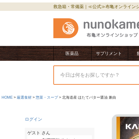
救急箱・常備薬｜≪公式≫布亀オンライン
医薬品
サプリメント
HOME
厳選食材
惣菜・スープ
北海道産 ほたてバター醤油 兼由
ログイン
ゲスト
さん