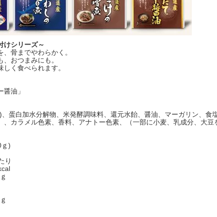
付けシリーズ～
を、骨までやわらかく。
も、おつまみにも。
味しく食べられます。
ー醤油」
)、蛋白加水分解物、米発酵調味料、還元水飴、醤油、マーガリン、食塩
）、カラメル色素、香料、アナトー色素、（一部に小麦、乳成分、大豆
ｇ)
たり
cal
8ｇ
4ｇ