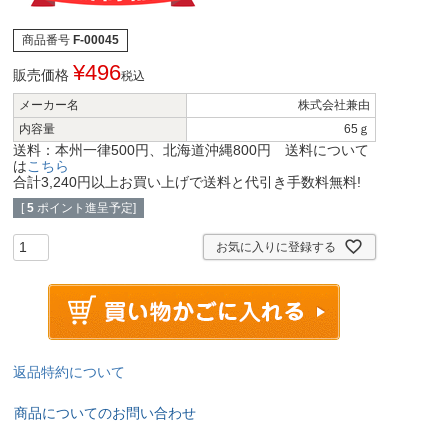
商品番号
F-00045
¥
496
販売価格
税込
メーカー名
株式会社兼由
内容量
65ｇ
送料：本州一律500円、北海道沖縄800円 送料について
は
こちら
合計3,240円以上お買い上げで送料と代引き手数料無料!
[
5
ポイント進呈予定]
お気に入りに登録する
返品特約について
商品についてのお問い合わせ