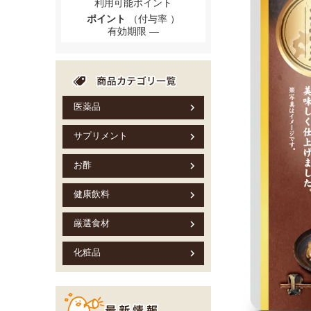
利用可能ポイント
ポイント
（付与率 ）
有効期限
医薬品
サプリメント
お酢
健康飲料
厳選食材
化粧品