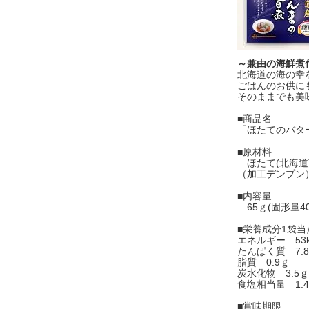
～兼由の海鮮煮
北海道の海の幸
ごはんのお供に
そのままでも美
■商品名
「ほたてのバタ
■原材料
ほたて(北海道
（加工デンプン
■内容量
65ｇ(固形量40
■栄養成分1袋当
エネルギー 53k
たんぱく質 7.
脂質 0.9ｇ
炭水化物 3.5ｇ
食塩相当量 1.
■賞味期限