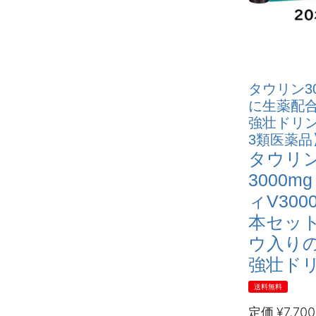
タウリン3
に生薬配
強壮ドリン
3類医薬品
タウリ
3000mg
ィV3000
本セット
ウ入り
強壮ド
送料無料
定価
¥
7,700