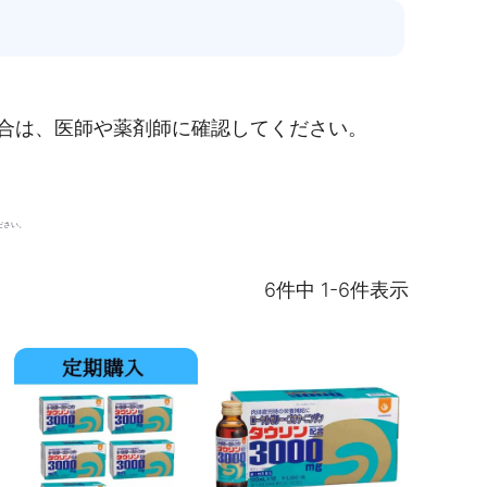
場合は、医師や薬剤師に確認してください。
ださい。
6
件中
1
-
6
件表示