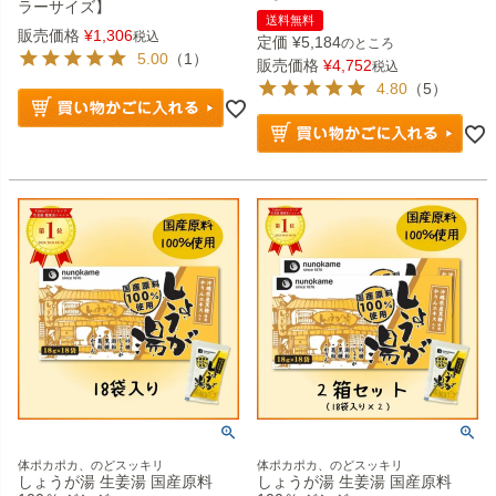
ラーサイズ】
送料無料
販売価格
¥
1,306
税込
定価
¥
5,184
のところ
5.00
（1）
販売価格
¥
4,752
税込
4.80
（5）
体ポカポカ、のどスッキリ
体ポカポカ、のどスッキリ
しょうが湯 生姜湯 国産原料
しょうが湯 生姜湯 国産原料