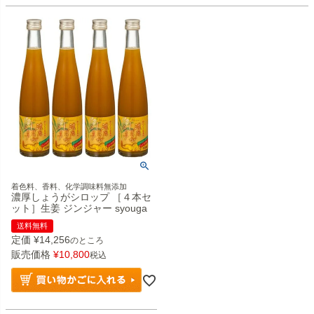
着色料、香料、化学調味料無添加
濃厚しょうがシロップ ［４本セ
ット］生姜 ジンジャー syouga
送料無料
定価
¥
14,256
のところ
販売価格
¥
10,800
税込