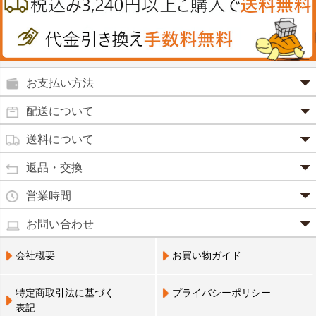
鉄
うがい薬
カレー・シチュー
ノコギリヤシ
殺菌消毒液
グルコサミン
鼻炎薬
お支払い方法
田七人参
便秘薬
クレジットカード(1 回払いのみ)
配送について
イチョウ葉
SSL 認証で暗号化処理していますので、 安心して
のりもの酔い
商品は日本郵便にて発送致します。
ご利用いただけます。
送料について
カルシウム
通常
2～4営業日以内に発送
致します。 メーカー取り寄せ商
強心剤
クロレラ
品、土日祝日、年末年始、弊社の休業日をはさむ場合は、4
返品・交換
3,240円（税込）未満・・・
通常商品
～5営業日以上かかる場合もございます。
目薬
本州一律
500円
コラーゲン
・お届け商品の交換・返品をご希望の場合は、
商品到着後一
営業時間
(営業日カレンダー参照)
代金引換
北海道・沖縄
800円
週間以内にメールまたはお電話にてご連絡ください。
水虫薬
宅配員に現金でお支払いください。手数料100円。
ビフィズス
・
営業時間は、9：00～17：00
・お客様のご都合による交換・返品の場合、送料はお客様負
お問い合わせ
※現在、救急箱・乳製品宅配をご利用のお客様は、担当営業
3,240円(税込)以上で手数料無料です。※ご注文者
となっております。（※土日祝祭日を除く）
痔の薬
担となります。また返金の際にかかる振込手数料はお客様の
員によるお届けとさせていただきます。
3,240円（税込）以上・・・
大豆イソフラボン
のご住所とお届け先のご住所が 異なる場合はご利
・お電話でのご連絡は営業時間内にお願い致します。
電話でのお問い合わせ(平日9:00～17:00)
ご負担となります。
会社概要
お買い物ガイド
送料無料
用いただけません。
0798-33-9985
口中薬
・お届け商品に汚損・破損等があった場合には、送料は弊社
ブルーベリー
にて負担いたします。
営業員支払い
尿トラブル
送料無料
特定商取引法に基づく
プライバシーポリシー
営業員お届け
・商品の返品による返金につきましては、商品代金のみの返
ビタミンC
お届けする布亀の営業員に代金をお支払いくださ
表記
金とさせていただきます。商品発送時の送料は返金となりま