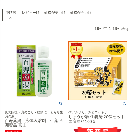
並び替
レビュー順
価格が安い順
価格が高い順
え
19
件中
1
-
19
件表示
疲労回復・肩のこり・腰痛に とろみ生
体ポカポカ、のどスッキリ
薬の湯
しょうが湯 生姜湯 20個セット
百寿薬湯 液体入浴剤 生薬 五
国産原料100％
洲薬品 富山