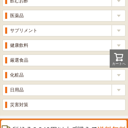
飲むお酢
補酵素のちから
医薬品
くろ酢
風邪薬
サプリメント
りんご酢
胃腸薬
ウコン
健康飲料
ざくろ酢
整腸薬
乳酸菌
梅酢
健康茶
厳選食品
解熱鎮痛剤
カートへ
ローヤルゼリー
漢方茶
せきどめ
もち麦・十六穀米
化粧品
牡蠣エキス
青汁・豆乳
ビタミン剤
生姜
プロポリス
美容品
日用品
甘酒
滋養強壮
丼の素
黒にんにく
スキンクリーム＆美容パック
健康ドリンク
入浴剤
消炎鎮痛剤
災害対策
のど飴
プラセンタ
ウオッシュ＆ソープ
ヘアケア
肌・皮膚のお薬
うどん・そば
肝油
カイロその他
絆創膏
喜多方ラーメン