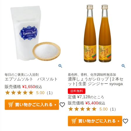
毎日のご褒美に♪入浴剤
着色料、香料、化学調味料無添加
エプソムソルト バスソルト
濃厚しょうがシロップ [２本セ
ット] 生姜 ジンジャー syouga
販売価格
¥
1,650
税込
送料無料
5.00
（1）
定価
¥
7,128
のところ
販売価格
¥
5,400
税込
5.00
（1）