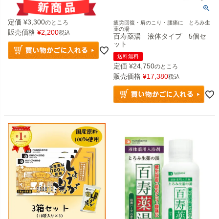
定価
¥
3,300
のところ
疲労回復・肩のこり・腰痛に とろみ生
薬の湯
販売価格
¥
2,200
税込
百寿薬湯 液体タイプ 5個セ
ット
送料無料
定価
¥
24,750
のところ
販売価格
¥
17,380
税込