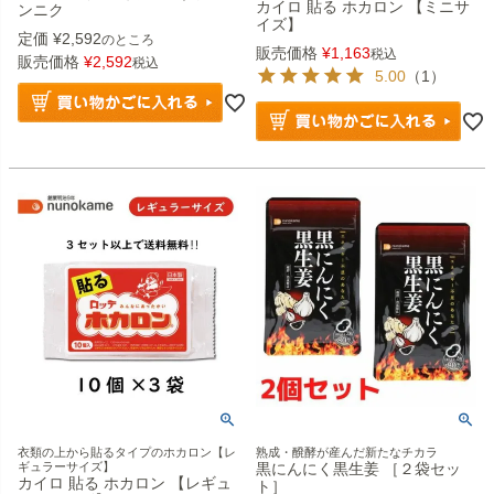
カイロ 貼る ホカロン 【ミニサ
ンニク
イズ】
定価
¥
2,592
のところ
販売価格
¥
1,163
税込
販売価格
¥
2,592
税込
5.00
（1）
衣類の上から貼るタイプのホカロン【レ
熟成・醗酵が産んだ新たなチカラ
ギュラーサイズ】
黒にんにく黒生姜 ［２袋セッ
カイロ 貼る ホカロン 【レギュ
ト］