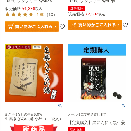
100％ ジンジャー syouga
100％ ジンジャー syouga
販売価格
¥
1,296
送料無料
税込
販売価格
¥
2,592
4.80
（10）
税込
まざりけなしの生薬100％
メール便にて発送致します
生薬きざみの湯 小袋（１袋入）
【定期購入】黒にんにく黒生姜
送料無料