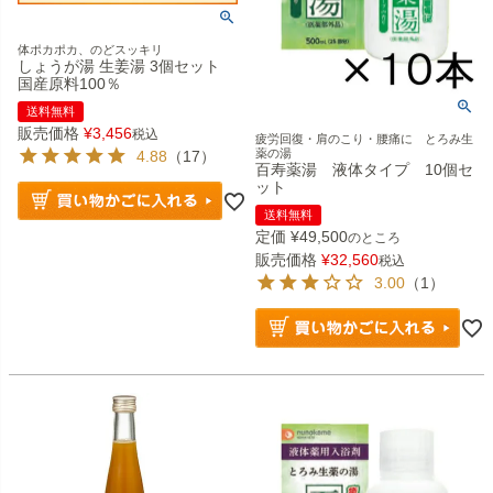
体ポカポカ、のどスッキリ
しょうが湯 生姜湯 3個セット
国産原料100％
送料無料
販売価格
¥
3,456
税込
疲労回復・肩のこり・腰痛に とろみ生
薬の湯
4.88
（17）
百寿薬湯 液体タイプ 10個セ
ット
送料無料
定価
¥
49,500
のところ
販売価格
¥
32,560
税込
3.00
（1）