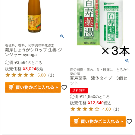
着色料、香料、化学調味料無添加
濃厚しょうがシロップ 生姜 ジ
ンジャー syouga
定価
¥
3,564
のところ
販売価格
¥
3,024
税込
疲労回復・肩のこり・腰痛に とろみ生
薬の湯
5.00
（1）
百寿薬湯 液体タイプ 3個セ
ット
送料無料
定価
¥
14,850
のところ
販売価格
¥
12,540
税込
4.00
（1）