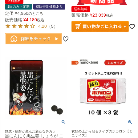
送料無料
1回のみ・定期
初回特別価格あり
送料無料
定価
¥
4,950
のところ
販売価格
¥
23,039
税込
販売価格
¥
4,180
税込
4.20
（5）
熟成・醗酵が産んだ新たなチカラ
衣類の上から貼るタイプのホカロン【ミ
黒にんにく黒生姜 しょうが ニ
ニサイズ】