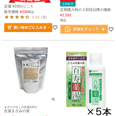
定期販売
定価
¥
330
のところ
定期購入時の２回目以降の価格
販売価格
¥
330
税込
¥
2,592
4.33
（3）
税込
まざりけなしの生薬100％
生薬きざみの湯