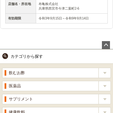
店舗名・所在地
布亀株式会社
兵庫県西宮市今津二葉町2-6
有効期限
令和3年9月15日～令和9年9月14日
ペー
カテゴリから探す
ジト
ップ
へ
飲むお酢
補酵素のちから
医薬品
くろ酢
風邪薬
サプリメント
りんご酢
胃腸薬
ウコン
健康飲料
ざくろ酢