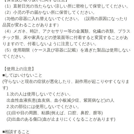
（1）直射日光の当たらない涼しい所に密栓して保管してください。
（2）小児の手の届かない所に保管してください。
（3)他の容器に入れ替えないでください。（誤用の原因になったり
品質が変わることがあります）
（4）メガネ、時計、アクセサリー等の金属類、化繊の衣類、プラス
チック類、床や家具などの塗装面等に付着すると変質することがあ
りますので、付着しないように注意してください。
（5）使用期限（ケース及び容器に記載）を過ぎた製品は使用しない
でください。
【使用上の注意】
■してはいけないこと
(守らないと現在の症状が悪化したり、副作用が起こりやすくなりま
す)
1.次の人は使用しないでください。
出血性血液疾患(血友病、血小板減少症、紫斑病など)の人
2.次の部位には使用しないでください。
(1)目や目の周囲、粘膜(例えば、口腔、鼻腔、膣等)
(2)出血のある傷口(血が止まりにくくなることがあります)
■相談すること