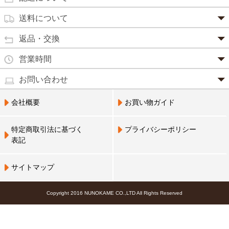
SSL 認証で暗号化処理していますので、 安心して
のりもの酔い
商品は日本郵便にて発送致します。
ご利用いただけます。
送料について
カルシウム
通常
2～4営業日以内に発送
致します。 メーカー取り寄せ商
強心剤
クロレラ
品、土日祝日、年末年始、弊社の休業日をはさむ場合は、4
返品・交換
3,240円（税込）未満・・・
通常商品
～5営業日以上かかる場合もございます。
目薬
本州一律
500円
コラーゲン
・お届け商品の交換・返品をご希望の場合は、
商品到着後一
営業時間
(営業日カレンダー参照)
代金引換
北海道・沖縄
800円
週間以内にメールまたはお電話にてご連絡ください。
水虫薬
宅配員に現金でお支払いください。手数料100円。
ビフィズス
・
営業時間は、9：00～17：00
・お客様のご都合による交換・返品の場合、送料はお客様負
お問い合わせ
※現在、救急箱・乳製品宅配をご利用のお客様は、担当営業
3,240円(税込)以上で手数料無料です。※ご注文者
となっております。（※土日祝祭日を除く）
痔の薬
担となります。また返金の際にかかる振込手数料はお客様の
員によるお届けとさせていただきます。
3,240円（税込）以上・・・
大豆イソフラボン
のご住所とお届け先のご住所が 異なる場合はご利
・お電話でのご連絡は営業時間内にお願い致します。
電話でのお問い合わせ(平日9:00～17:00)
ご負担となります。
会社概要
お買い物ガイド
送料無料
用いただけません。
0798-33-9985
口中薬
・お届け商品に汚損・破損等があった場合には、送料は弊社
ブルーベリー
にて負担いたします。
営業員支払い
尿トラブル
送料無料
特定商取引法に基づく
プライバシーポリシー
営業員お届け
・商品の返品による返金につきましては、商品代金のみの返
ビタミンC
お届けする布亀の営業員に代金をお支払いくださ
表記
金とさせていただきます。商品発送時の送料は返金となりま
婦人薬
い。
せん。
Q10
※配置薬・乳製品宅配をご利用のお客様のみ利用可
※次の商品のお取り替え・返品は、原則としてお受けできま
鎮 静 薬
サイトマップ
アミノ酸
せんので、予めご了承ください。
NP 後払い(コンビニ決済、郵便払込)
救急セット
・一度ご使用になった商品(不良品を除く)
後日郵送される払込票で、14 日以内にコンビニエ
霊芝
Copyright 2016 NUNOKAME CO.,LTD All Rights Reserved
・お客様のもとで傷、損傷が生じた商品
ンスストア・郵便局・LINE Payにてお支払いくだ
・メーカー取り寄せ商品(不良品を除く)
さい。手数料100円。3,240円(税込)以上で手数料無
DHA
・オムロン社製品
料です。