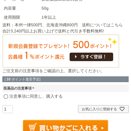
内容量
50g
使用期限
1年以上
送料：本州一律500円、北海道沖縄800円 送料については
こちら
合計3,240円以上お買い上げで送料と代引き手数料無料!
ご注文前の注意事項
をご確認の上、選択してください。
[
10
ポイント進呈予定]
医薬品の注意事項
(
注意事項に同意し、購入する
必
須
お気に入りに登録する
)