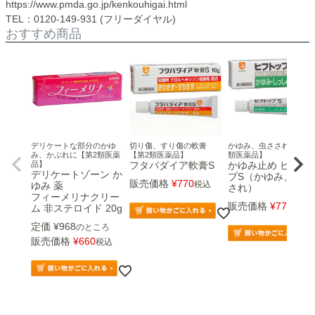
https://www.pmda.go.jp/kenkouhigai.html
TEL：0120-149-931 (フリーダイヤル)
おすすめ商品
デリケートな部分のかゆ
切り傷、すり傷の軟膏
かゆみ、虫さされに 【第
み、かぶれに【第2類医薬
【第2類医薬品】
類医薬品】
品】
フタバダイア軟膏S
かゆみ止め ヒフト
デリケートゾーン か
プS（かゆみ、虫さ
販売価格
¥
770
税込
ゆみ 薬
され）
フィーメリナクリー
販売価格
¥
770
税込
ム 非ステロイド 20g
定価
¥
968
のところ
販売価格
¥
660
税込