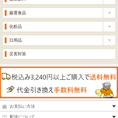
整腸薬
乳酸菌
梅酢
健康茶
厳選食品
解熱鎮痛剤
ローヤルゼリー
漢方茶
せきどめ
もち麦・十六穀米
化粧品
牡蠣エキス
青汁・豆乳
ビタミン剤
生姜
プロポリス
美容品
日用品
甘酒
滋養強壮
丼の素
黒にんにく
スキンクリーム＆美容パック
健康ドリンク
入浴剤
消炎鎮痛剤
災害対策
のど飴
プラセンタ
ウオッシュ＆ソープ
ヘアケア
肌・皮膚のお薬
うどん・そば
肝油
カイロその他
絆創膏
喜多方ラーメン
鉄
うがい薬
カレー・シチュー
ノコギリヤシ
殺菌消毒液
グルコサミン
鼻炎薬
お支払い方法
田七人参
便秘薬
クレジットカード(1 回払いのみ)
配送について
イチョウ葉