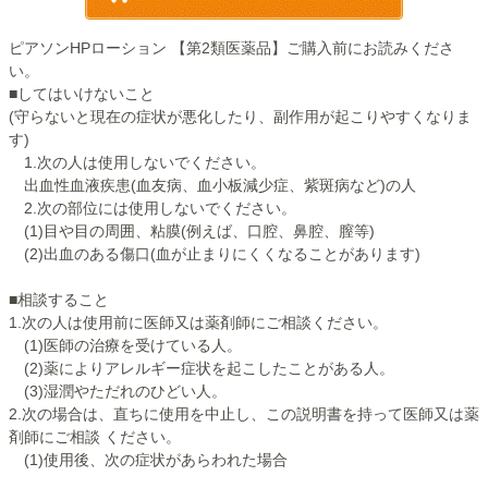
ピアソンHPローション 【第2類医薬品】ご購入前にお読みくださ
い。
■してはいけないこと
(守らないと現在の症状が悪化したり、副作用が起こりやすくなりま
す)
1.次の人は使用しないでください。
出血性血液疾患(血友病、血小板減少症、紫斑病など)の人
2.次の部位には使用しないでください。
(1)目や目の周囲、粘膜(例えば、口腔、鼻腔、膣等)
(2)出血のある傷口(血が止まりにくくなることがあります)
■相談すること
1.次の人は使用前に医師又は薬剤師にご相談ください。
(1)医師の治療を受けている人。
(2)薬によりアレルギー症状を起こしたことがある人。
(3)湿潤やただれのひどい人。
2.次の場合は、直ちに使用を中止し、この説明書を持って医師又は薬
剤師にご相談 ください。
(1)使用後、次の症状があらわれた場合