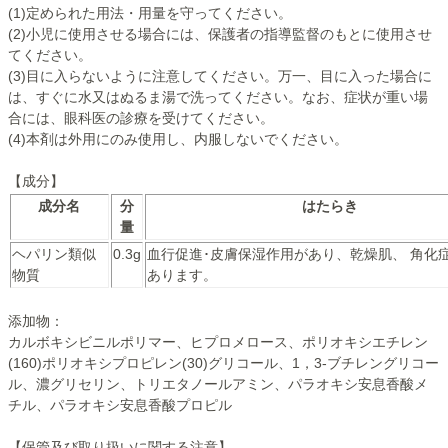
(1)定められた用法・用量を守ってください。
(2)小児に使用させる場合には、保護者の指導監督のもとに使用させ
てください。
(3)目に入らないように注意してください。万一、目に入った場合に
は、すぐに水又はぬるま湯で洗ってください。なお、症状が重い場
合には、眼科医の診療を 受けてください。
(4)本剤は外用にのみ使用し、内服しないでください。
【成分】
成分名
分
はたらき
量
ヘパリン類似
0.3g
血行促進･皮膚保湿作用があり、乾燥肌、 角化
物質
あります。
添加物：
カルボキシビニルポリマー、ヒプロメロース、ポリオキシエチレン
(160)ポリオキシプロピレン(30)グリコール、1，3-ブチレングリコー
ル、濃グリセリン、トリエタノールアミン、パラオキシ安息香酸メ
チル、パラオキシ安息香酸プロピル
【保管及び取り扱いに関する注意】