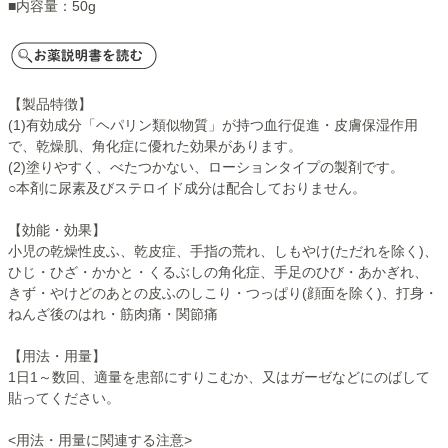
■内容量：50g
【製品特徴】
(1)有効成分「ヘパリン類似物質」が持つ血行促進・皮膚保湿作用
で、乾燥肌、角化症に優れた効果があります。
(2)塗りやすく、べたつかない、ローションタイプの製剤です。
○本剤に尿素及びステロイド成分は配合しておりません。
【効能・効果】
小児の乾燥性皮ふ、乾皮症、手指の荒れ、しもやけ(ただれを除く)、
ひじ・ひざ・ かかと・くるぶしの角化症、手足のひび・あかぎれ、
きず・やけどのあとの皮ふのしこり・つっぱり(顔面を除く)、打身・
ねんざ後のはれ・筋肉痛・関節痛
【用法・用量】
1日1～数回、適量を患部にすりこむか、又はガーゼなどにのばして
貼ってください。
<用法・用量に関連する注意>